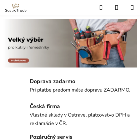
Prejsť
Hľadať
NÁKUP
na
KOŠÍK
obsah
Doprava zadarmo
Pri platbe predom máte dopravu ZADARMO.
Česká firma
Vlastné sklady v Ostrave, platcovstvo DPH a
reklamácie v ČR.
Pozáručný servis