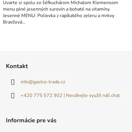
Uvarte si spolu so šéfkuchárom Michalom Klemensom
menu plné jesenných surovín a bohaté na vitamíny.
Jesenné MENU: Polievka z rapíkatého zeleru a mrkvy
Bravčová...
Z
á
Kontakt
p
ä
info
@
gastro-trade.cz
t
i
+420 775 572 902 | Neváhejte využít náš chat
e
Informácie pre vás