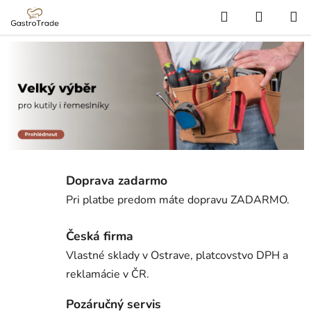
Prejsť
Hľadať
NÁKUP
na
KOŠÍK
obsah
Doprava zadarmo
Pri platbe predom máte dopravu ZADARMO.
Česká firma
Vlastné sklady v Ostrave, platcovstvo DPH a
reklamácie v ČR.
Pozáručný servis