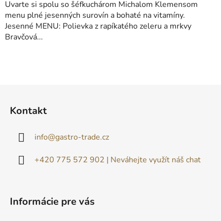
Uvarte si spolu so šéfkuchárom Michalom Klemensom
menu plné jesenných surovín a bohaté na vitamíny.
Jesenné MENU: Polievka z rapíkatého zeleru a mrkvy
Bravčová...
Z
á
Kontakt
p
ä
info
@
gastro-trade.cz
t
i
+420 775 572 902 | Neváhejte využít náš chat
e
Informácie pre vás