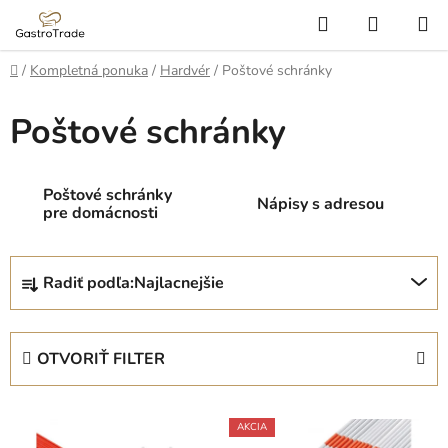
Prejsť
Hľadať
NÁKUP
na
KOŠÍK
obsah
Domov
/
Kompletná ponuka
/
Hardvér
/
Poštové schránky
Poštové schránky
Poštové schránky
Nápisy s adresou
pre domácnosti
R
Radiť podľa:
Najlacnejšie
a
d
e
OTVORIŤ FILTER
n
i
V
e
AKCIA
ý