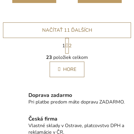
NAČÍTAŤ 11 ĎALŠÍCH
S
1
t
2
r
O
á
23
položiek celkom
v
n
l
k
HORE
á
o
d
v
a
a
c
n
Doprava zadarmo
i
i
Pri platbe predom máte dopravu ZADARMO.
e
e
p
r
Česká firma
v
Vlastné sklady v Ostrave, platcovstvo DPH a
k
reklamácie v ČR.