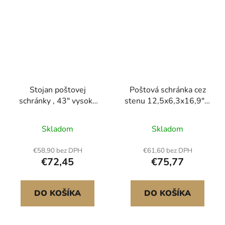
Stojan poštovej
Poštová schránka cez
schránky , 43" vysoký
stenu 12,5x6,3x16,9" s
stojan na poštovú
kódovým zámkom
schránku, čierna
béžová
Skladom
Skladom
práškovo lakovaná sada
poštových schránok,
€58,90 bez DPH
€61,60 bez DPH
oceľový stĺpik Q235 na
€72,45
€75,77
povrchovú montáž na
chodník a pouličný
obrubník, univerzálny
DO KOŠÍKA
DO KOŠÍKA
stĺpik poštovej schránky
pre vonkajšie..