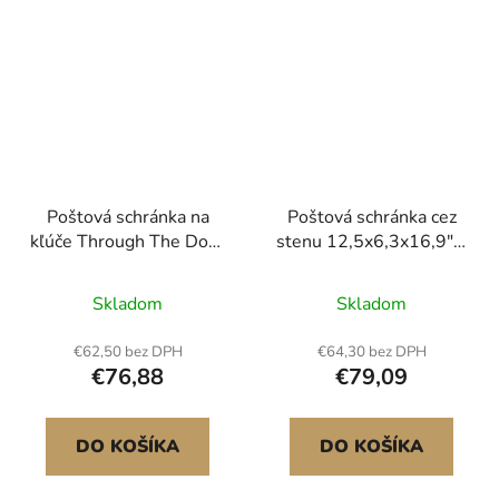
Poštová schránka na
Poštová schránka cez
kľúče Through The Door
stenu 12,5x6,3x16,9" s
s kombinovaným
kódovým zámkom
zámkom čierna
tmavosivá
Skladom
Skladom
€62,50 bez DPH
€64,30 bez DPH
€76,88
€79,09
DO KOŠÍKA
DO KOŠÍKA