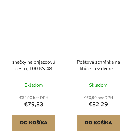
značky na príjazdovú
Poštová schránka na
cestu, 100 KS 48
kľúče Cez dvere s
palcov, priemer 0,31
kombinačným zámkom
palca, oranžové
tmavosivá
Skladom
Skladom
sklolaminátové tyče
Snehové tyče s
€64,90 bez DPH
€66,90 bez DPH
reflexnou páskou, 12"
€79,83
€82,29
oceľový vrták a
ochranné rukavice na
parkoviská, chodníky
DO KOŠÍKA
DO KOŠÍKA
Jednoduchá viditeľnosť