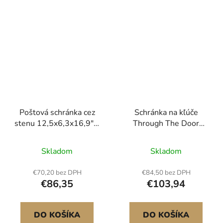
Poštová schránka cez
Schránka na kľúče
stenu 12,5x6,3x16,9" s
Through The Door
kódovým zámkom,
12x6x16" poštová
čierna
schránka so zámkom na
Skladom
Skladom
kľúče 1,8"12" čierna
€70,20 bez DPH
€84,50 bez DPH
€86,35
€103,94
DO KOŠÍKA
DO KOŠÍKA