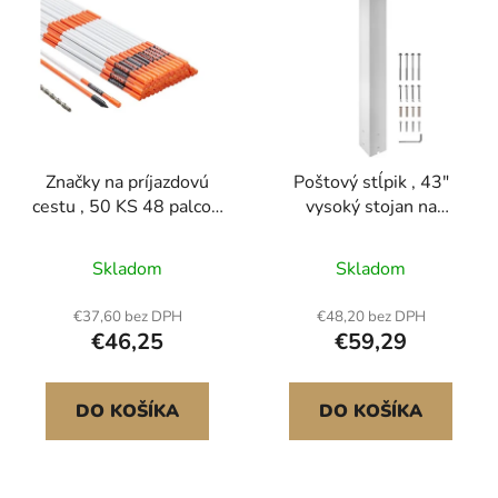
Značky na príjazdovú
Poštový stĺpik , 43"
cestu , 50 KS 48 palcov,
vysoký stojan na
priemer 0,31 palca,
poštovú schránku, sada
oranžové
poštových schránok s
Skladom
Skladom
sklolaminátové tyče
bielou práškovou
Snehové tyče s
povrchovou úpravou,
€37,60 bez DPH
€48,20 bez DPH
reflexnou páskou, 12"
oceľový stĺpik Q235 na
€46,25
€59,29
oceľový vrták a
povrchovú montáž na
ochranné rukavice na
chodník a pouličný
parkoviská, chodníky
obrubník, univerzálny
DO KOŠÍKA
DO KOŠÍKA
Jednoduchá viditeľnosť
poštový stĺpik pre
vonkajšie..