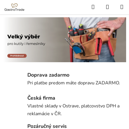
Prejsť
Hľadať
NÁKUP
na
KOŠÍK
obsah
Doprava zadarmo
Pri platbe predom máte dopravu ZADARMO.
Česká firma
Vlastné sklady v Ostrave, platcovstvo DPH a
reklamácie v ČR.
Pozáručný servis