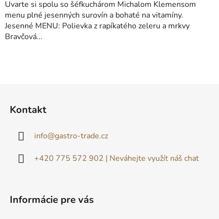
Uvarte si spolu so šéfkuchárom Michalom Klemensom
menu plné jesenných surovín a bohaté na vitamíny.
Jesenné MENU: Polievka z rapíkatého zeleru a mrkvy
Bravčová...
Z
á
Kontakt
p
ä
info
@
gastro-trade.cz
t
i
+420 775 572 902 | Neváhejte využít náš chat
e
Informácie pre vás