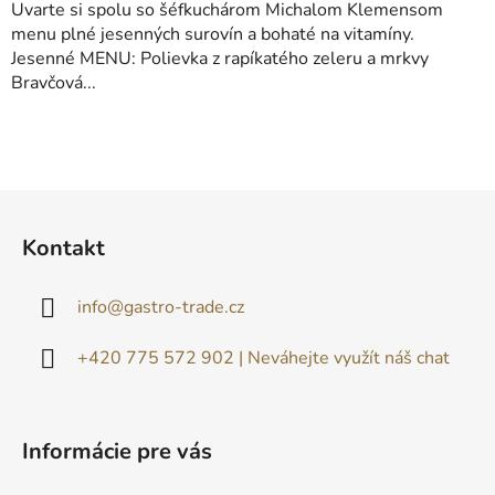
Uvarte si spolu so šéfkuchárom Michalom Klemensom
menu plné jesenných surovín a bohaté na vitamíny.
Jesenné MENU: Polievka z rapíkatého zeleru a mrkvy
Bravčová...
Z
á
Kontakt
p
ä
info
@
gastro-trade.cz
t
i
+420 775 572 902 | Neváhejte využít náš chat
e
Informácie pre vás