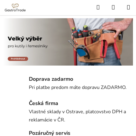
Prejsť
Hľadať
NÁKUP
na
KOŠÍK
obsah
Doprava zadarmo
Pri platbe predom máte dopravu ZADARMO.
Česká firma
Vlastné sklady v Ostrave, platcovstvo DPH a
reklamácie v ČR.
Pozáručný servis