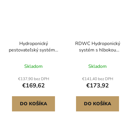
Hydroponický
RDWC Hydroponický
pestovateľský systém s
systém s hlbokou
rastovým svetlom 30
cirkuláciou vody 4 vedrá
podov Hydroponická
5 gal
Skladom
Skladom
vežová záhrada
€137,90 bez DPH
€141,40 bez DPH
€169,62
€173,92
DO KOŠÍKA
DO KOŠÍKA