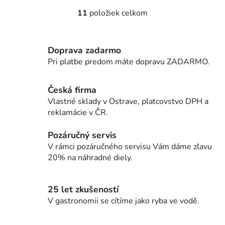
11
položiek celkom
O
v
l
Doprava zadarmo
á
d
Pri platbe predom máte dopravu ZADARMO.
a
c
Česká firma
i
Vlastné sklady v Ostrave, platcovstvo DPH a
e
reklamácie v ČR.
p
r
Pozáručný servis
v
V rámci pozáručného servisu Vám dáme zľavu
k
20% na náhradné diely.
y
v
ý
25 let zkušeností
p
V gastronomii se cítíme jako ryba ve vodě.
i
s