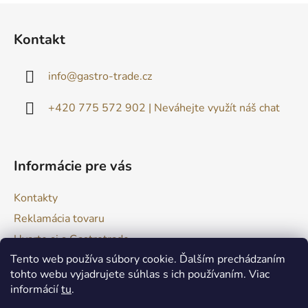
u
Z
á
Kontakt
p
ä
info
@
gastro-trade.cz
t
i
+420 775 572 902 | Neváhejte využít náš chat
e
Informácie pre vás
Kontakty
Reklamácia tovaru
Uvarte si s Gastrotrade
Tento web používa súbory cookie. Ďalším prechádzaním
Naše produkty - Tipy a triky
tohto webu vyjadrujete súhlas s ich používaním. Viac
Obchodné podmienky
informácií
tu
.
Moja objednávka