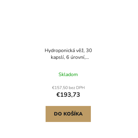
Hydroponická věž, 30
kapslí, 6 úrovní,
hydroponický pěstební
systém s LED
Skladom
pěstebním světlem a
ovládáním přes aplikaci,
€157,50 bez DPH
vertikální domácí
€193,73
zahrada s 20l vodní
nádrží a čerpadlem,
květináč na vnitřní
DO KOŠÍKA
bylinky, ovoce a
zeleninu