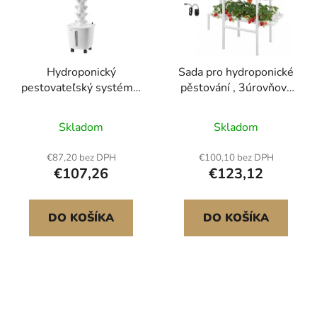
Hydroponický
Sada pro hydroponické
pestovateľský systém s
pěstování , 3úrovňová
hydroponickou vežovou
hydroponická pěstební
záhradou s 50 puzdrami
sada z UPVC potrubí
Skladom
Skladom
pro 108 míst s
časovaným
€87,20 bez DPH
€100,10 bez DPH
zavlažováním, zesílené
€107,26
€123,12
hydroponické trubky,
sady pro pěstování
zeleniny a ovoce a bylin
DO KOŠÍKA
DO KOŠÍKA
v interiéru,
hydroponický pěstební
systém, časované