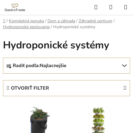
Prejsť
Hľadať
NÁKUP
na
KOŠÍK
obsah
Domov
/
Kompletná ponuka
/
Dom a záhrada
/
Záhradné centrum
/
Hydroponické pestovanie
/
Hydroponické systémy
Hydroponické systémy
R
Radiť podľa:
Najlacnejšie
a
d
e
OTVORIŤ FILTER
n
i
V
e
ý
p
p
r
i
o