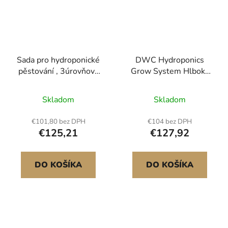
Sada pro hydroponické
DWC Hydroponics
pěstování , 3úrovňová
Grow System Hlboká
hydroponická pěstební
vodná kultúra so 4
sada z UPVC potrubí,
odkvapkávacími vedrami
Skladom
Skladom
90 míst, s časovaným
zavlažováním, potrubím
€101,80 bez DPH
€104 bez DPH
blokujícím slunce a
€125,21
€127,92
světlo, sady pro
pěstování zeleniny v
interiéru a domácnosti,
DO KOŠÍKA
DO KOŠÍKA
ovocné a bylinné
směsi<br/