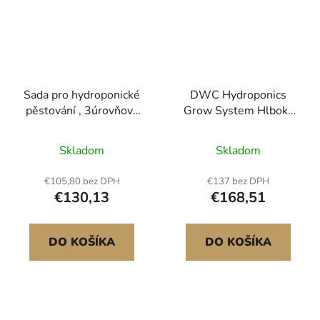
Sada pro hydroponické
DWC Hydroponics
pěstování , 3úrovňová
Grow System Hlboká
hydroponická pěstební
vodná kultúra 8 vedier
sada z UPVC potrubí
so vzduchovým
Skladom
Skladom
pro 108 míst s
čerpadlom
časovaným
€105,80 bez DPH
€137 bez DPH
zavlažováním, potrubím
€130,13
€168,51
blokujícím slunce a
světlo, sady pro
pěstování zeleniny v
DO KOŠÍKA
DO KOŠÍKA
interiéru a domácnosti,
ovocné a bylinné
směsi<br/