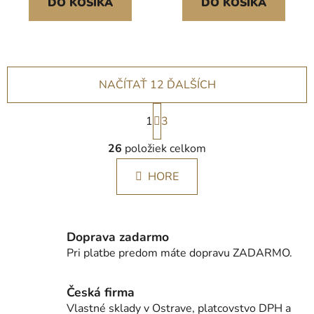
DO KOŠÍKA
DO KOŠÍKA
ovocné a bylinné
interiéru a domácnosti,
směsi<br/
ovocné a bylinné
směsi<br/
NAČÍTAŤ 12 ĎALŠÍCH
S
1
t
3
r
O
á
26
položiek celkom
v
n
l
k
HORE
á
o
d
v
a
a
c
n
Doprava zadarmo
i
i
Pri platbe predom máte dopravu ZADARMO.
e
e
p
r
Česká firma
v
Vlastné sklady v Ostrave, platcovstvo DPH a