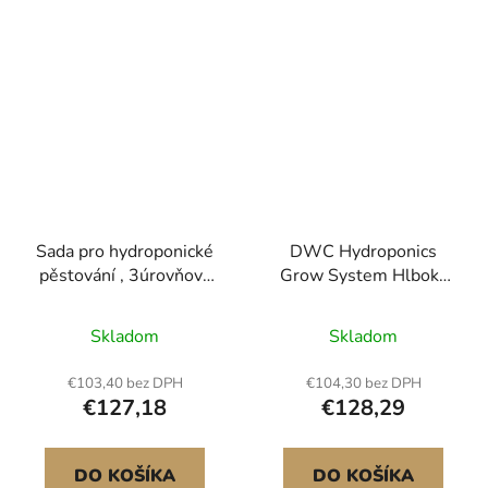
Sada pro hydroponické
DWC Hydroponics
pěstování , 3úrovňová
Grow System Hlboká
hydroponická pěstební
vodná kultúra so 4
sada z UPVC potrubí
odkvapkávacími vedrami
Skladom
Skladom
pro 108 míst s
časovaným
€103,40 bez DPH
€104,30 bez DPH
zavlažováním, zesílené
€127,18
€128,29
hydroponické trubky,
sady pro pěstování
zeleniny a ovoce a bylin
DO KOŠÍKA
DO KOŠÍKA