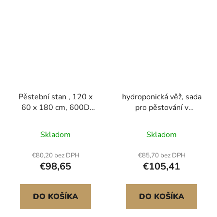
Pěstební stan , 120 x
hydroponická věž, sada
60 x 180 cm, 600D
pro pěstování v
vysoce reflexní mylar,
hydroponii s 30
stan na rostliny s
kapslemi, 6 úrovní,
Skladom
Skladom
pozorovacím okénkem,
ovládání přes aplikaci,
podlahovou miskou a
vertikální domácí
€80,20 bez DPH
€85,70 bez DPH
zipem, odolný pěstební
zahrada s 20l vodní
€98,65
€105,41
stan pro ovoce, květiny
nádrží a čerpadlem,
a zeleninu
sada pro klíčení
květináčů pro vnitřní
DO KOŠÍKA
DO KOŠÍKA
bylinky, ovoce a
zeleninu