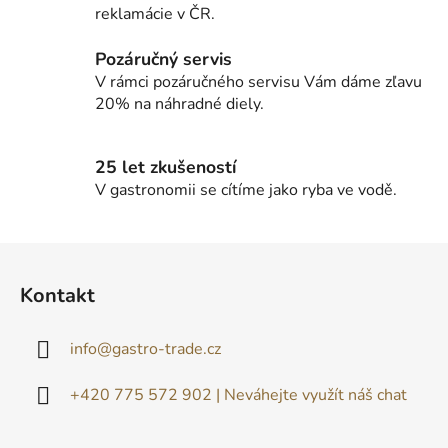
k
reklamácie v ČR.
y
v
Pozáručný servis
ý
V rámci pozáručného servisu Vám dáme zľavu
p
20% na náhradné diely.
i
s
u
25 let zkušeností
V gastronomii se cítíme jako ryba ve vodě.
Z
á
Kontakt
p
ä
info
@
gastro-trade.cz
t
i
+420 775 572 902 | Neváhejte využít náš chat
e