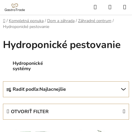
Prejsť
Hľadať
NÁKUP
na
KOŠÍK
obsah
Domov
/
Kompletná ponuka
/
Dom a záhrada
/
Záhradné centrum
/
Hydroponické pestovanie
Hydroponické pestovanie
Hydroponické
systémy
R
Radiť podľa:
Najlacnejšie
a
d
e
OTVORIŤ FILTER
n
i
V
e