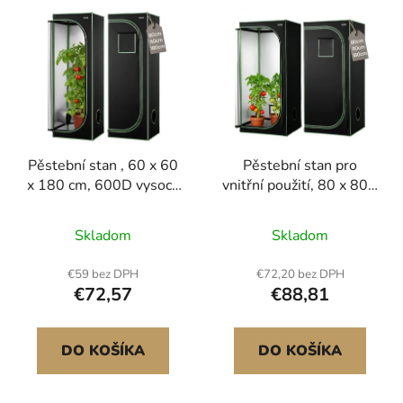
Pěstební stan , 60 x 60
Pěstební stan pro
x 180 cm, 600D vysoce
vnitřní použití, 80 x 80 x
reflexní mylar, stan na
180 cm, 600D vysoce
rostliny s pozorovacím
reflexní mylar, stan na
Skladom
Skladom
okénkem, podlahovou
vnitřní rostliny s
miskou a zipem, odolný
pozorovacím okénkem,
€59 bez DPH
€72,20 bez DPH
pěstební stan pro
podlahovou miskou a
€72,57
€88,81
ovoce, květiny a
zipem, odolný pěstební
zeleninu
stan pro ovoce, květiny
a zeleninu
DO KOŠÍKA
DO KOŠÍKA