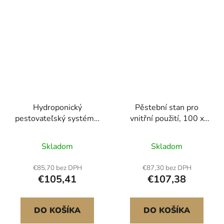
Hydroponický
Pěstební stan pro
pestovateľský systém s
vnitřní použití, 100 x
hydroponickou vežovou
100 x 200 cm, 600D
záhradou s 50 puzdrami
vysoce reflexní mylar,
Skladom
Skladom
stan na vnitřní rostliny s
pozorovacím okénkem,
€85,70 bez DPH
€87,30 bez DPH
podlahovou miskou a
€105,41
€107,38
zipem, odolný pěstební
stan pro ovoce, květiny
a zeleninu
DO KOŠÍKA
DO KOŠÍKA