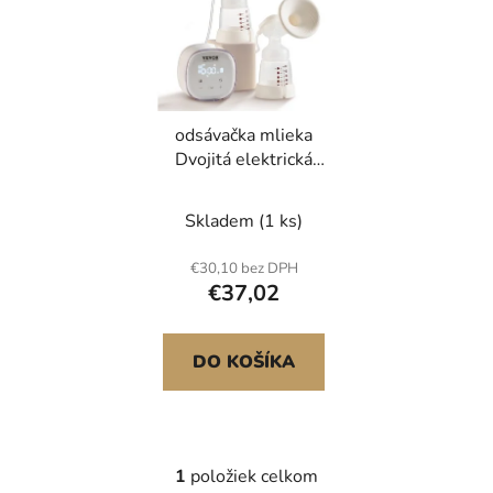
r
i
o
s
d
p
u
r
k
odsávačka mlieka
o
t
Dvojitá elektrická
d
o
odsávačka mlieka 4
u
v
režimy a 16 úrovní
Skladem
(1 ks)
k
odsávania 300 mmHg
t
€30,10 bez DPH
o
€37,02
v
DO KOŠÍKA
1
položiek celkom
O