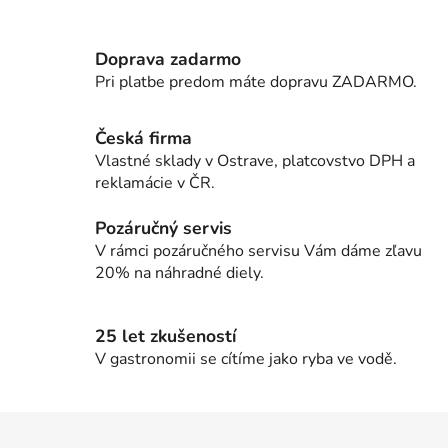
v
l
Doprava zadarmo
á
d
Pri platbe predom máte dopravu ZADARMO.
a
c
Česká firma
i
Vlastné sklady v Ostrave, platcovstvo DPH a
e
reklamácie v ČR.
p
r
Pozáručný servis
v
V rámci pozáručného servisu Vám dáme zľavu
k
20% na náhradné diely.
y
v
ý
25 let zkušeností
p
V gastronomii se cítíme jako ryba ve vodě.
i
s
u
Z