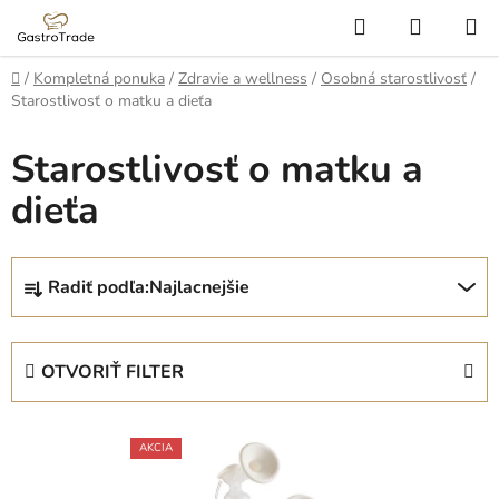
Prejsť
Hľadať
NÁKUP
na
KOŠÍK
obsah
Domov
/
Kompletná ponuka
/
Zdravie a wellness
/
Osobná starostlivosť
/
Starostlivosť o matku a dieťa
Starostlivosť o matku a
dieťa
R
Radiť podľa:
Najlacnejšie
a
d
e
OTVORIŤ FILTER
n
i
V
e
AKCIA
ý
p
p