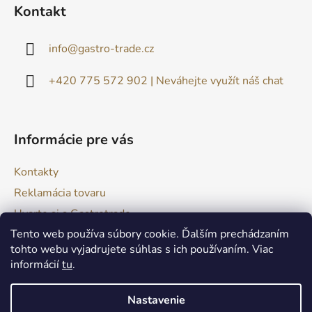
á
Kontakt
p
ä
info
@
gastro-trade.cz
t
i
+420 775 572 902 | Neváhejte využít náš chat
e
Informácie pre vás
Kontakty
Reklamácia tovaru
Uvarte si s Gastrotrade
Tento web používa súbory cookie. Ďalším prechádzaním
Naše produkty - Tipy a triky
tohto webu vyjadrujete súhlas s ich používaním. Viac
Obchodné podmienky
informácií
tu
.
Moja objednávka
Nastavenie