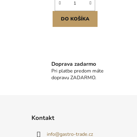
DO KOŠÍKA
Doprava zadarmo
Pri platbe predom máte
dopravu ZADARMO.
Z
á
Kontakt
p
ä
info
@
gastro-trade.cz