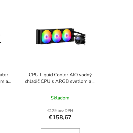
e
p
r
o
d
u
k
t
o
ater
CPU Liquid Cooler AIO vodný
v
om a
chladič CPU s ARGB svetlom a 3
rmi
PWN ventilátormi (120 mm)
Skladom
€129 bez DPH
€158,67