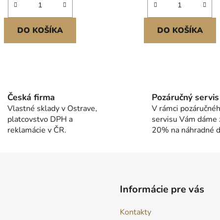
DO KOŠÍKA
DO KOŠÍKA
O
v
l
Česká firma
Pozáručný servis
á
Vlastné sklady v Ostrave,
V rámci pozáručné
d
platcovstvo DPH a
servisu Vám dáme 
a
reklamácie v ČR.
20% na náhradné di
c
i
e
p
r
v
Informácie pre vás
k
y
Kontakty