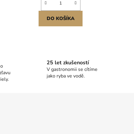
DO KOŠÍKA
25 let zkušeností
ho
V gastronomii se cítíme
zľavu
jako ryba ve vodě.
ely.