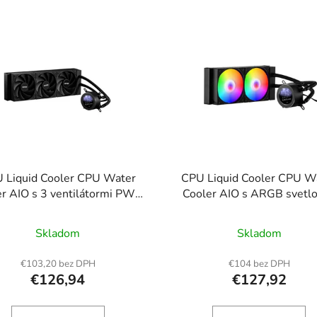
 Liquid Cooler CPU Water
CPU Liquid Cooler CPU W
r AIO s 3 ventilátormi PWN
Cooler AIO s ARGB svetl
(120 mm) Intel AMD
120 mm PWN ventiláto
Skladom
Skladom
€103,20 bez DPH
€104 bez DPH
€126,94
€127,92