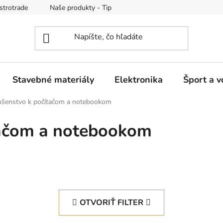
strotrade
Naše produkty - Tipy a triky
Obchodné podmienk
Stavebné materiály
Elektronika
Šport a v
lušenstvo k počítačom a notebookom
tačom a notebookom
OTVORIŤ FILTER