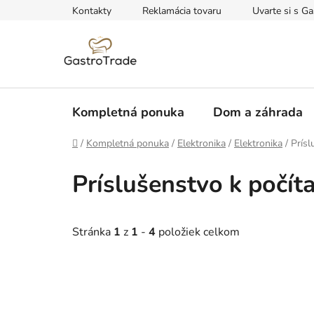
Prejsť
Kontakty
Reklamácia tovaru
Uvarte si s Ga
na
obsah
Kompletná ponuka
Dom a záhrada
Domov
/
Kompletná ponuka
/
Elektronika
/
Elektronika
/
Prís
Príslušenstvo k počí
Stránka
1
z
1
-
4
položiek celkom