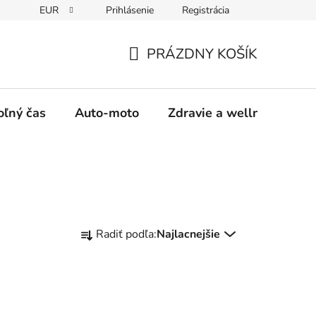
EUR
Prihlásenie
Registrácia
y
Moja objednávka
PRÁZDNY KOŠÍK
NÁKUPNÝ
KOŠÍK
oľný čas
Auto-moto
Zdravie a wellness
R
Radiť podľa:
Najlacnejšie
a
d
e
n
i