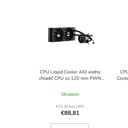
V
ý
p
i
s
p
r
o
d
u
CPU Liquid Cooler AIO vodný
CPU
k
chladič CPU so 120 mm PWN
Coole
ventilátormi pre Intel AMD
t
o
Skladom
v
€72,20 bez DPH
€88,81