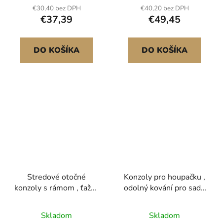
venkovní houpačku,
súprava otočných konzol
€30,40 bez DPH
€40,20 bez DPH
příslušenství k dětským
pre nohy 101,6x101,6
€37,39
€49,45
houpačkám, pro
mm a 101,6x152,4 mm
venkovní i vnitřní
zelená 2 ks
použití, zelená
DO KOŠÍKA
DO KOŠÍKA
Stredové otočné
Konzoly pro houpačku ,
konzoly s rámom , ťažká
odolný kování pro sadu
hojdacia súprava z
houpaček ve tvaru A, se
uhlíkovej ocele s
2 konzolami pro
Skladom
Skladom
montážnym hardvérom,
houpačky ve tvaru A a 4