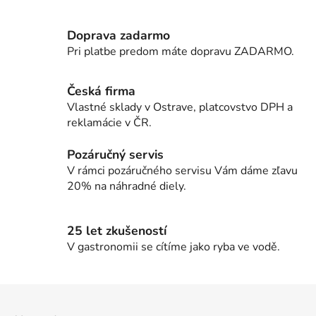
v
a
a
c
n
Doprava zadarmo
i
i
Pri platbe predom máte dopravu ZADARMO.
e
e
p
r
Česká firma
v
Vlastné sklady v Ostrave, platcovstvo DPH a
k
reklamácie v ČR.
y
v
Pozáručný servis
ý
V rámci pozáručného servisu Vám dáme zľavu
p
20% na náhradné diely.
i
s
u
25 let zkušeností
V gastronomii se cítíme jako ryba ve vodě.
Z
á