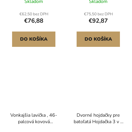
Skladom
Skladom
loketními opěrkami,
lavička s nosnosťou 550
odolná proti
libier, vonkajšia parková
€62,50 bez DPH
€75,50 bez DPH
povětrnostním vlivům
lavička s operadlom a
€76,88
€92,87
na terasu, zahradu, park,
podrúčkami, lavička na
dvůr, verandu,
terasu do záhrady,
starožitný bronz
parku, na dvor, na
DO KOŠÍKA
DO KOŠÍKA
verandu
Vonkajšia lavička , 46-
Dvorné hojdačky pre
palcová kovová
batoľatá Hojdačka 3 v 1
záhradná lavička na
so 4 skladacími vrecami