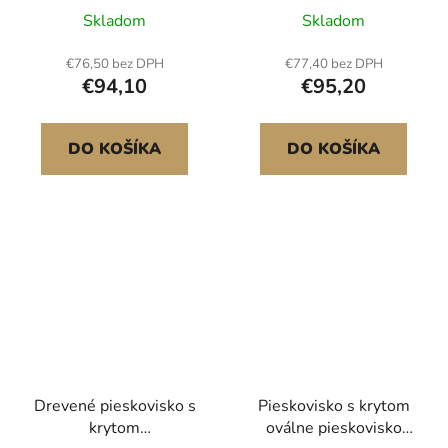
vonkajšie použitie,
na piesok
Skladom
Skladom
lavička s nosnosťou 480
lb, vonkajšia parková
€76,50 bez DPH
€77,40 bez DPH
lavička s operadlom a
€94,10
€95,20
podrúčkami, lavička na
terasu do záhrady,
parku, na dvor, na
DO KOŠÍKA
DO KOŠÍKA
verandu
Drevené pieskovisko s
Pieskovisko s krytom
krytom
oválne pieskovisko