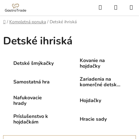
Prejsť
Hľadať
NÁKUP
na
KOŠÍK
obsah
Domov
/
Kompletná ponuka
/
Detské ihriská
Detské ihriská
Kovanie na
Detské šmýkačky
hojdačky
Zariadenia na
Samostatná hra
komerčné detské
ihriská
Nafukovacie
Hojdačky
hrady
Príslušenstvo k
Hracie sady
hojdačkám
R