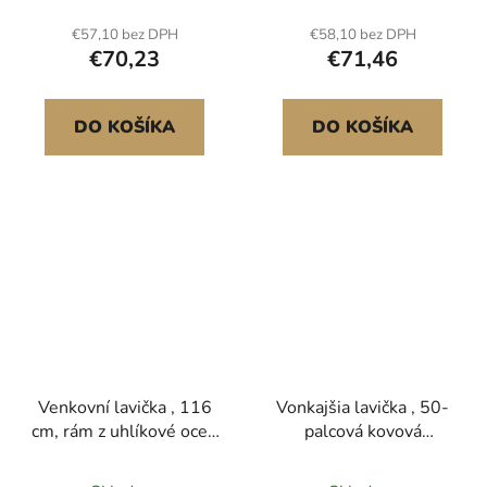
súprava otočných konzol
závěsy, robustní pro
€57,10 bez DPH
€58,10 bez DPH
pre nohy 101,6x101,6
hřiště, dvorek, park a
€70,23
€71,46
mm a 101,6x152,4 mm
vybavení, montážní díly
zelené 3ks
pro venkovní použití,
kování je součástí
DO KOŠÍKA
DO KOŠÍKA
balení, zelené
Venkovní lavička , 116
Vonkajšia lavička , 50-
cm, rám z uhlíkové oceli
palcová kovová
s opěradlem z PVC
záhradná lavička na
síťoviny a zaoblenými
vonkajšie použitie,