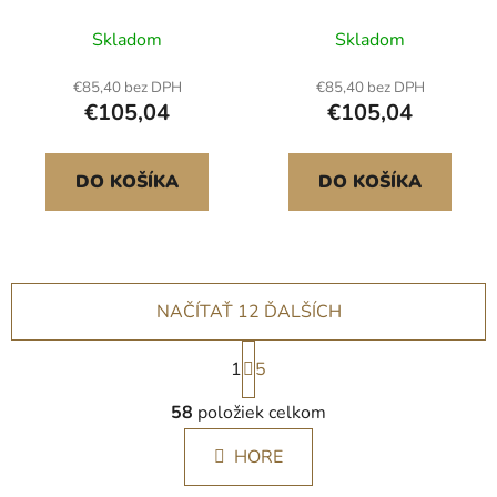
Osemuholníkové
HDPE pieskovisko
pieskovisko Pieskovisko
vonkajšie dvor Vek 3-12
Skladom
Skladom
Vonkajšie vek 3-12
rokov
rokov
€85,40 bez DPH
€85,40 bez DPH
€105,04
€105,04
DO KOŠÍKA
DO KOŠÍKA
NAČÍTAŤ 12 ĎALŠÍCH
S
1
t
5
r
O
á
58
položiek celkom
v
n
l
k
HORE
á
o
d