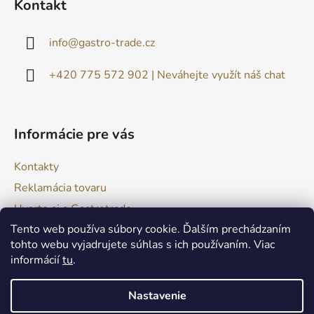
Kontakt
p
ä
info
@
gastro-trade.cz
t
i
+420 775 572 902 | Neváhejte využít náš chat
e
Informácie pre vás
Kontakty
Reklamácia tovaru
Uvarte si s Gastrotrade
Tento web používa súbory cookie. Ďalším prechádzaním
Naše produkty - Tipy a triky
tohto webu vyjadrujete súhlas s ich používaním. Viac
Obchodné podmienky
informácií
tu
.
Moja objednávka
Nastavenie