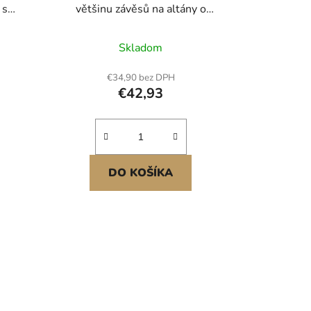
 s
většinu závěsů na altány o
ční
rozměrech 10 x 10 x 6,7 stop,
nu
venkovní zahradní síť, 4dílná boční
Skladom
E 140
síťovina, síťovina na terasu s
erasu,
dvojitým zipem, stříška (pouze
€34,90 bez DPH
)
síťovina)
€42,93
DO KOŠÍKA