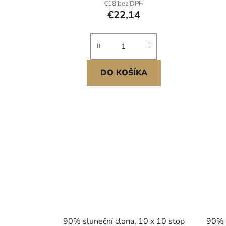
€18 bez DPH
havajskou párty, dekorace
€22,14
DO KOŠÍKA
90% sluneční clona, 10 x 10 stop
90% s