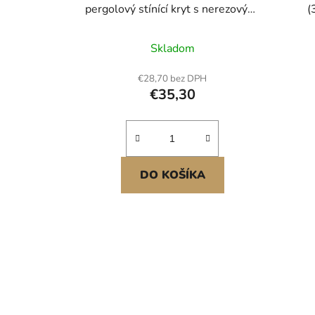
pergolový stínící kryt s nerezovými
(
očky, sluneční clona, zástěna na
ne
ochranu soukromí z materiálu
c
Skladom
HDPE 140 GSM, pro venkovní
souk
použití, terasu, zahradu a dvorek
GSM, 
€28,70 bez DPH
(černá)
z
€35,30
DO KOŠÍKA