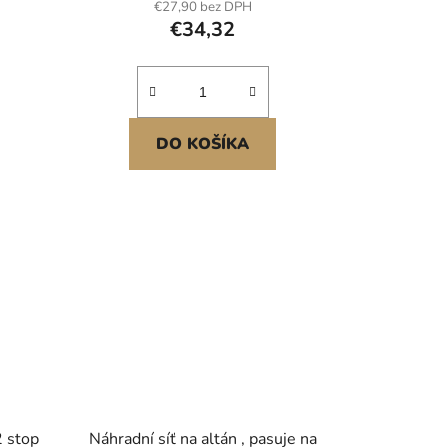
€27,90 bez DPH
(hnědá)
€34,32
DO KOŠÍKA
2 stop
Náhradní síť na altán , pasuje na