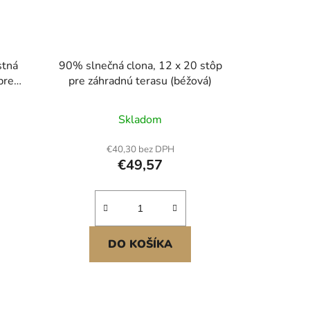
stná
90% slnečná clona, 12 x 20 stôp
pre
pre záhradnú terasu (béžová)
ľkosti
golu z
Skladom
ovou
ontáž
€40,30 bez DPH
goly,
€49,57
DO KOŠÍKA