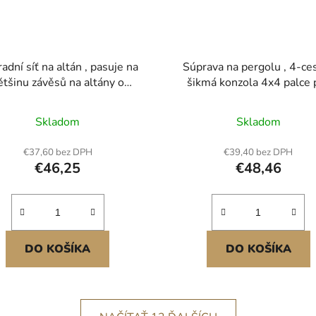
adní síť na altán , pasuje na
Súprava na pergolu , 4-ce
ětšinu závěsů na altány o
šikmá konzola 4x4 palce 
změrech 10 x 12 x 7 stop,
drevené trámy skutočnej ve
vní zahradní síť, 4dílná boční
92 x 92 mm, konzola na per
Skladom
Skladom
ťovina, síťovina na terasu s
uhlíkovej ocele so stĺpik
jitým zipem, stříška (pouze
základňou a základňou na m
€37,60 bez DPH
€39,40 bez DPH
síťovina)
na stenu, pre vonkajšie per
€46,25
€48,46
altánky, prístrešky
DO KOŠÍKA
DO KOŠÍKA