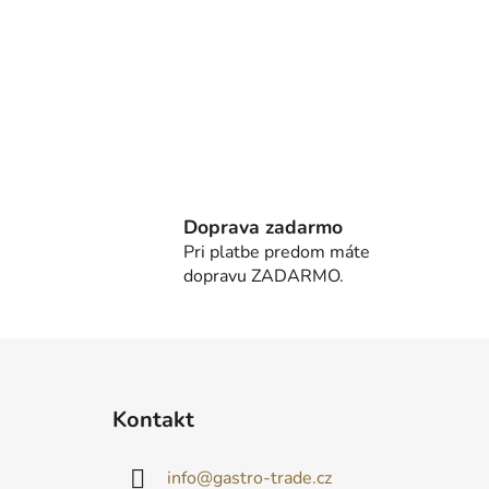
Doprava zadarmo
Pri platbe predom máte
dopravu ZADARMO.
Z
á
Kontakt
p
ä
info
@
gastro-trade.cz