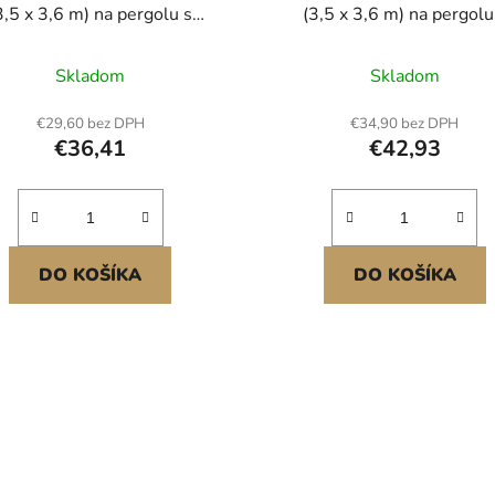
3,5 x 3,6 m) na pergolu s
(3,5 x 3,6 m) na pergolu
rezovými očkami, sluneční
nerezovými očkami, slune
lona, zástěna na ochranu
clona, zástěna na ochra
Skladom
Skladom
romí z materiálu HDPE 140
soukromí z materiálu HDP
pro venkovní použití, terasu,
GSM, pro venkovní použití, t
€29,60 bez DPH
€34,90 bez DPH
ahradu a dvorek (hnědá)
zahradu a dvorek (černá
€36,41
€42,93
DO KOŠÍKA
DO KOŠÍKA