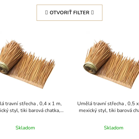
OTVORIŤ FILTER
á travní střecha , 0,4 x 1 m,
Umělá travní střecha , 0,5 x
cký styl, tiki barová chatka,
mexický styl, tiki barová ch
ně, došková střešní roleta,
sukně, došková střešní rol
těsná a ohnivzdorná, palapa
vodotěsná a ohnivzdorná, p
Skladom
Skladom
ní roleta pro terasu, bazén,
kachní roletová tráva pro te
ž, havajskou párty dekoraci
bazén, pláž, havajskou pá