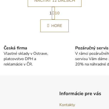
NAČÍTAŤ 12 ĎALŠÍCH
S
1
t
10
O
r
v
á
l
HORE
n
á
k
d
o
v
a
a
c
Česká firma
Pozáručný servis
n
i
Vlastné sklady v Ostrave,
V rámci pozáručné
i
e
platcovstvo DPH a
servisu Vám dáme 
e
p
reklamácie v ČR.
20% na náhradné di
r
v
k
y
v
Informácie pre vás
ý
p
Kontakty
i