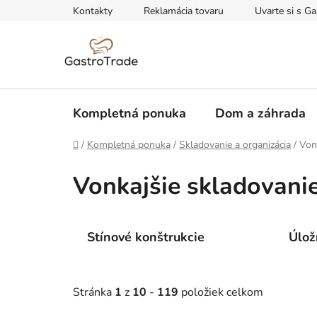
Prejsť
Kontakty
Reklamácia tovaru
Uvarte si s Ga
na
obsah
Kompletná ponuka
Dom a záhrada
Domov
/
Kompletná ponuka
/
Skladovanie a organizácia
/
Von
Vonkajšie skladovani
Stínové konštrukcie
Úlož
Stránka
1
z
10
-
119
položiek celkom