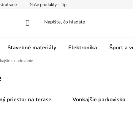
strotrade
Naše produkty - Tipy a triky
Obchodné podmienk
Stavebné materiály
Elektronika
Šport a v
kajšie skladovanie
e
ný priestor na terase
Vonkajšie parkovisko