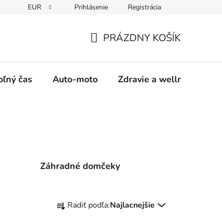
EUR
Prihlásenie
Registrácia
y
Moja objednávka
PRÁZDNY KOŠÍK
NÁKUPNÝ
KOŠÍK
oľný čas
Auto-moto
Zdravie a wellness
Záhradné domčeky
R
Radiť podľa:
Najlacnejšie
a