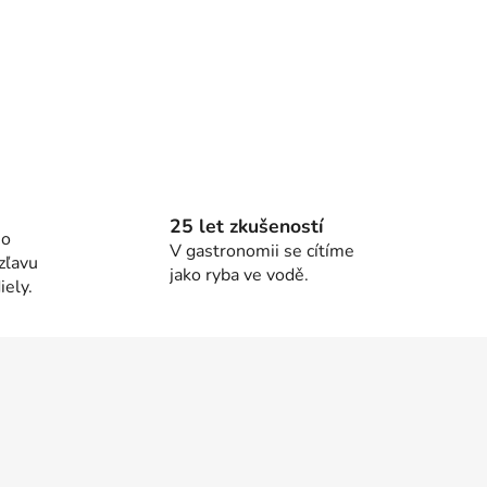
25 let zkušeností
ho
V gastronomii se cítíme
zľavu
jako ryba ve vodě.
ely.