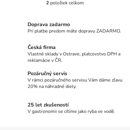
2
položiek celkom
O
v
l
Doprava zadarmo
á
d
Pri platbe predom máte dopravu ZADARMO.
a
c
Česká firma
i
Vlastné sklady v Ostrave, platcovstvo DPH a
e
reklamácie v ČR.
p
r
Pozáručný servis
v
V rámci pozáručného servisu Vám dáme zľavu
k
20% na náhradné diely.
y
v
ý
25 let zkušeností
p
V gastronomii se cítíme jako ryba ve vodě.
i
s
u