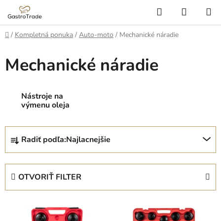
Prejsť
Hľadať
NÁKUP
na
KOŠÍK
obsah
Domov
/
Kompletná ponuka
/
Auto-moto
/
Mechanické náradie
Mechanické náradie
Nástroje na
výmenu oleja
R
Radiť podľa:
Najlacnejšie
a
d
e
OTVORIŤ FILTER
n
i
V
e
ý