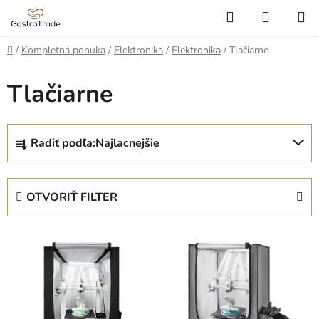
Prejsť
Hľadať
NÁKUP
na
KOŠÍK
obsah
Domov
/
Kompletná ponuka
/
Elektronika
/
Elektronika
/
Tlačiarne
Tlačiarne
R
Radiť podľa:
Najlacnejšie
a
d
e
OTVORIŤ FILTER
n
i
V
e
ý
p
p
r
i
o
s
d