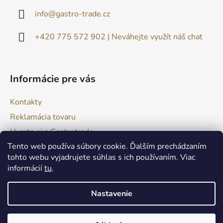
ä
info
@
gastro-trade.cz
t
i
+420 775 572 902 | Neváhejte využít náš chat
e
Informácie pre vás
Kontakty
Reklamácia tovaru
Uvarte si s Gastrotrade
Tento web používa súbory cookie. Ďalším prechádzaním
Naše produkty - Tipy a triky
tohto webu vyjadrujete súhlas s ich používaním. Viac
Obchodné podmienky
informácií
tu
.
Moja objednávka
Nastavenie
Vytvoril Shoptet