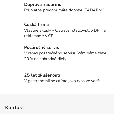
Doprava zadarmo
á
d
Pri platbe predom máte dopravu ZADARMO.
a
c
Česká firma
i
Vlastné sklady v Ostrave, platcovstvo DPH a
e
reklamácie v ČR.
p
r
Pozáručný servis
v
V rámci pozáručného servisu Vám dáme zľavu
k
20% na náhradné diely.
y
v
ý
25 let zkušeností
p
V gastronomii se cítíme jako ryba ve vodě.
i
s
u
Z
á
Kontakt
p