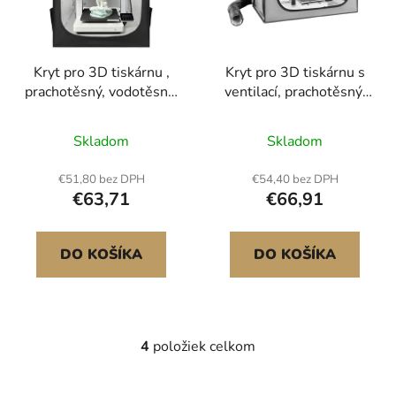
Kryt pro 3D tiskárnu ,
Kryt pro 3D tiskárnu s
prachotěsný, vodotěsný,
ventilací, prachotěsný,
velký stan pro 3D
vodotěsný, velký stan
tiskárnu z oxfordské
pro 3D tiskárnu z
Skladom
Skladom
látky, ochranné pouzdro
oxfordské tkaniny
s konstantní teplotou a
600D, ochranné
€51,80 bez DPH
€54,40 bez DPH
LED osvětlením,
pouzdro s konstantní
€63,71
€66,91
kompatibilní s
teplotou a LED, určené
oblíbenými modely
pro Bambu Lab A1
Creality/ELEGOO/Anycubic
Combo, šedý
DO KOŠÍKA
DO KOŠÍKA
Kompatibilní s 3D
Kompatibilní s 3D
tiskárnami<br/
tiskárnami Konstantní
4
položiek celkom
O
v
l