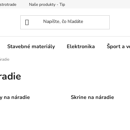
strotrade
Naše produkty - Tipy a triky
Obchodné podmienk
Stavebné materiály
Elektronika
Šport a v
áradie
radie
y na náradie
Skrine na náradie