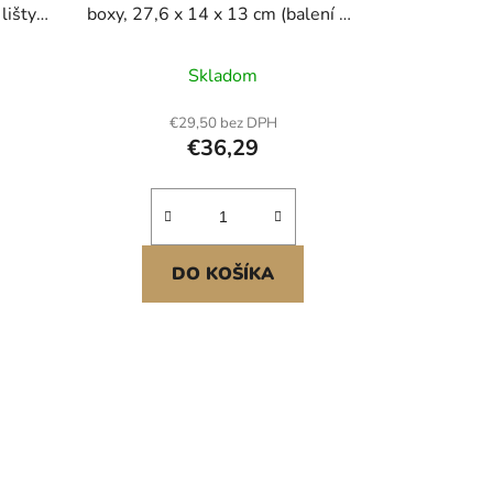
lišty,
boxy, 27,6 x 14 x 13 cm (balení po
elný
8 kusech), plastové nádoby na
ice,
organizaci a úložné boxy do skříně,
Skladom
 na
garáže, na drobné díly, kancelářské
né
potřeby a další příslušenství,
€29,50 bez DPH
ný
černé
€36,29
DO KOŠÍKA