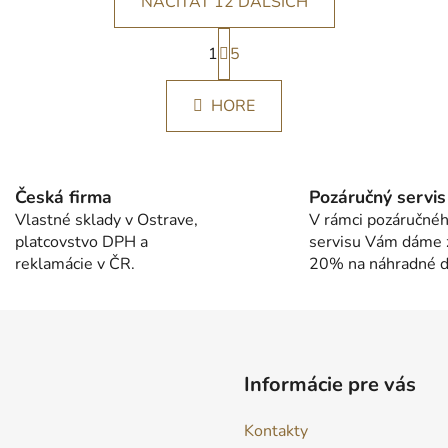
NAČÍTAŤ 12 ĎALŠÍCH
S
1
t
5
O
r
v
á
l
HORE
n
á
k
d
o
v
a
a
c
Česká firma
Pozáručný servis
n
i
Vlastné sklady v Ostrave,
V rámci pozáručné
i
e
platcovstvo DPH a
servisu Vám dáme 
e
p
reklamácie v ČR.
20% na náhradné di
r
v
k
y
v
Informácie pre vás
ý
p
Kontakty
i