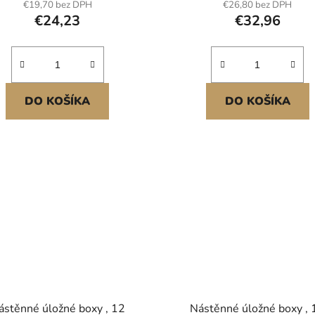
€19,70 bez DPH
€26,80 bez DPH
,7–121,9 cm Vícekapsový
pasu 83 cm až 127 cm
€24,23
€32,96
design Pohodlný
Vícekapsový design Poho
pas<br/
DO KOŠÍKA
DO KOŠÍKA
ástěnné úložné boxy , 12
Nástěnné úložné boxy , 