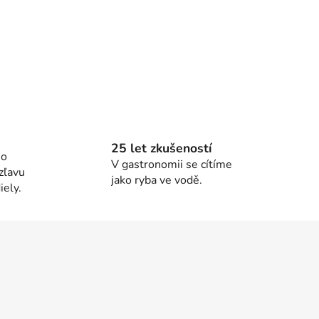
25 let zkušeností
ho
V gastronomii se cítíme
zľavu
jako ryba ve vodě.
ely.