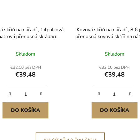
 skříň na nářadí , 14palcová,
Kovová skříň na nářadí , 8,6 
atrová přenosná skládací
přenosná kovová skříň na nář
ka na nářadí se 3 přihrádkami
3 zásuvkami, malá skříňka
kojetí a otvorem pro zámek,
nářadí s vložkami z EVA
Skladom
Skladom
ově lakovaná ocel, konzolová
nožičkami z PP, odolná oc
ňka na nářadí pro domácnost,
otevíráním s kuličkovými lož
€32,10 bez DPH
€32,10 bez DPH
klad, opravárnu, červená
práškovým lakováním, če
€39,48
€39,48
DO KOŠÍKA
DO KOŠÍKA