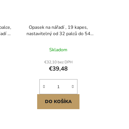
palce,
Opasek na nářadí , 19 kapes,
adí se
nastavitelný od 32 palců do 54
 na
palců, polyesterová odolná brašna
 a
na nářadí, odnímatelná brašna na
Skladom
el s
nářadí pro elektrikáře, tesaře,
isky a
kutily, truhláře, stavebnictví,
€32,10 bez DPH
rná
rámaře, hnědá
€39,48
DO KOŠÍKA