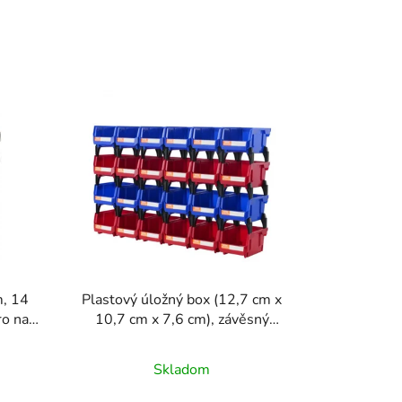
d
e
n
i
e
p
r
o
d
u
k
t
o
m, 14
Plastový úložný box (12,7 cm x
v
ro na
10,7 cm x 7,6 cm), závěsný
á
stohovatelný úložný organizér,
acovní
modrý/červený, balení po 24
Skladom
aře,
kusech, odolné stohovací
vodu
kontejnery pro organizaci skříně,