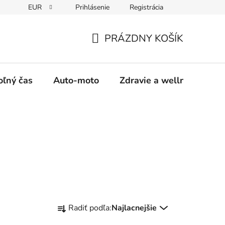
EUR
Prihlásenie
Registrácia
y
Moja objednávka
PRÁZDNY KOŠÍK
NÁKUPNÝ
KOŠÍK
oľný čas
Auto-moto
Zdravie a wellness
R
Radiť podľa:
Najlacnejšie
a