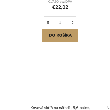
€17,90 bez DPH
rámaře, hnědá
78
€22,02
DO KOŠÍKA
Kovová skříň na nářadí , 8,6 palce,
N