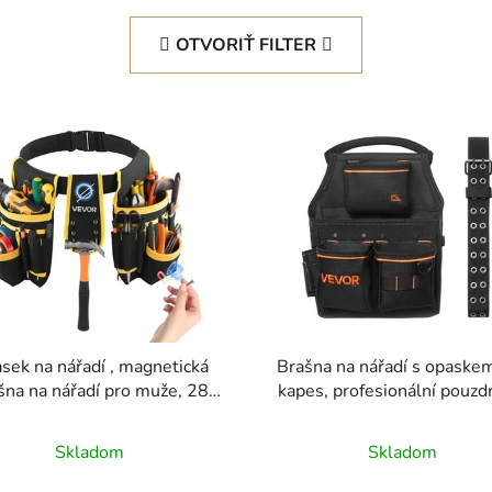
OTVORIŤ FILTER
sek na nářadí , magnetická
Brašna na nářadí s opaske
šna na nářadí pro muže, 28
kapes, profesionální pouzd
, odolný nastavitelný opasek,
nářadí pro muže, odoln
atelná taška pro elektrikáře,
odnímatelná nastavitelná pr
Skladom
Skladom
e, stavebnictví, organizér na
taška pro elektrikáře, tes
ovní zástěry, nastavení pasu
stavebnictví, nastavení ob