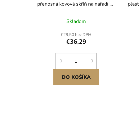
přenosná kovová skříň na nářadí se
plast
3 zásuvkami, malá skříňka na
pla
nářadí s vložkami z EVA a
úlo
Skladom
nožičkami z PP, odolná ocel s
šr
otevíráním s kuličkovými ložisky a
n
€29,50 bez DPH
práškovým lakováním, červená
€36,29
DO KOŠÍKA