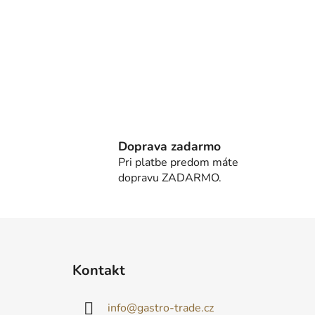
Doprava zadarmo
Pri platbe predom máte
dopravu ZADARMO.
Z
á
Kontakt
p
ä
info
@
gastro-trade.cz