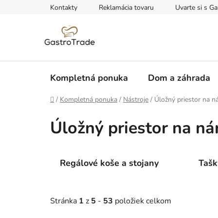
Prejsť
Kontakty
Reklamácia tovaru
Uvarte si s Ga
na
obsah
Kompletná ponuka
Dom a záhrada
Domov
/
Kompletná ponuka
/
Nástroje
/
Úložný priestor na n
Úložný priestor na ná
Regálové koše a stojany
Tašk
Stránka
1
z
5
-
53
položiek celkom