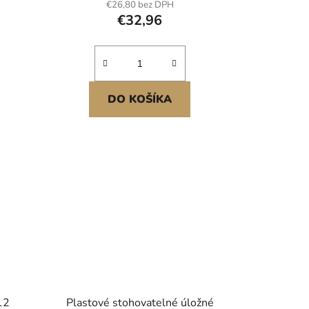
€26,80 bez DPH
kuchyně, kanceláře nebo spíže.
€32,96
dlný
DO KOŠÍKA
12
Plastové stohovatelné úložné