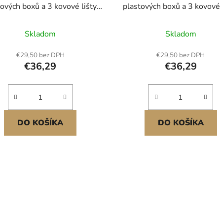
ových boxů a 3 kovové lišty,
plastových boxů a 3 kovové 
stový závěsný stohovatelný
plastový závěsný stohovat
žný box na šrouby, matice,
úložný box na šrouby, mat
Skladom
Skladom
ouby, hřebíky, organizér na
šrouby, hřebíky, organizér
ářadí do dílny, řemeslné
nářadí do dílny, řemesl
€29,50 bez DPH
€29,50 bez DPH
místnosti, garáže, černý
místnosti, garáže, červe
€36,29
€36,29
DO KOŠÍKA
DO KOŠÍKA