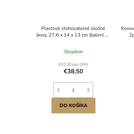
Plastové stohovatelné úložné
Kovová
boxy, 27,6 x 14 x 13 cm (balení po
2p
8 kusech), plastové nádoby na
skříň
organizaci a úložné boxy do skříně,
s ru
Skladom
garáže, na drobné díly, kancelářské
prášk
potřeby a další příslušenství,
skří
€31,30 bez DPH
průhledné
s
€38,50
DO KOŠÍKA