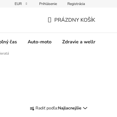
EUR
Prihlásenie
Registrácia
y
Moja objednávka
PRÁZDNY KOŠÍK
NÁKUPNÝ
KOŠÍK
oľný čas
Auto-moto
Zdravie a wellness
ieratá
R
Radiť podľa:
Najlacnejšie
a