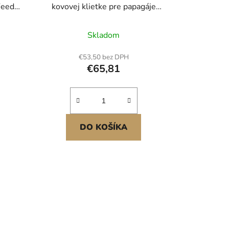
Feeder
kovovej klietke pre papagáje
Corella
Skladom
€53,50 bez DPH
€65,81
DO KOŠÍKA