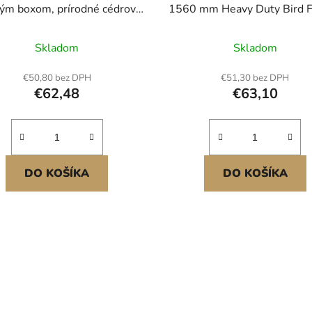
ým boxom, prírodné cédrové
1560 mm Heavy Duty Bird 
o potiahnuté 100 % včelím
Stick
m, súprava úľa Langstroth s
Skladom
Skladom
10 rámikmi a základom,
hľadné akrylové okienka pre
€50,80 bez DPH
€51,30 bez DPH
čely pre začiatočníkov aj
€62,48
€63,10
profesionálnych včelárov
DO KOŠÍKA
DO KOŠÍKA