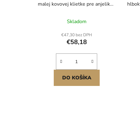
malej kovovej klietke pre anjelikov
hlbok
v čiernej farbe
drev
vosko
Skladom
prie
€47,30 bez DPH
v
€58,18
DO KOŠÍKA