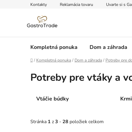
Prejsť
Kontakty
Reklamácia tovaru
Uvarte si s Ga
na
obsah
Kompletná ponuka
Dom a záhrada
Domov
/
Kompletná ponuka
/
Dom a záhrada
/
Potreby pre do
Potreby pre vtáky a vo
Vtáčie búdky
Krmi
Stránka
1
z
3
-
28
položiek celkom