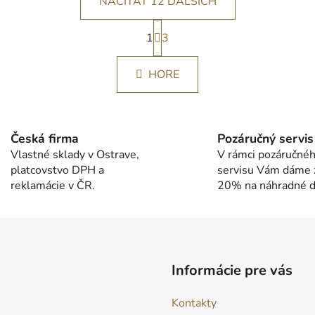
NAČÍTAŤ 12 ĎALŠÍCH
S
1
t
3
O
r
v
á
l
HORE
n
á
k
d
o
v
a
a
c
Česká firma
Pozáručný servis
n
i
Vlastné sklady v Ostrave,
V rámci pozáručné
i
e
platcovstvo DPH a
servisu Vám dáme 
e
p
reklamácie v ČR.
20% na náhradné di
r
v
k
y
v
Informácie pre vás
ý
p
Kontakty
i