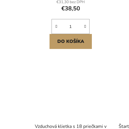
€31,30 bez DPH
farmy, hospodářská zvířata, vnitřní
€38,50
i venkovní použití
DO KOŠÍKA
Vzduchová klietka s 18 priečkami v
Štart