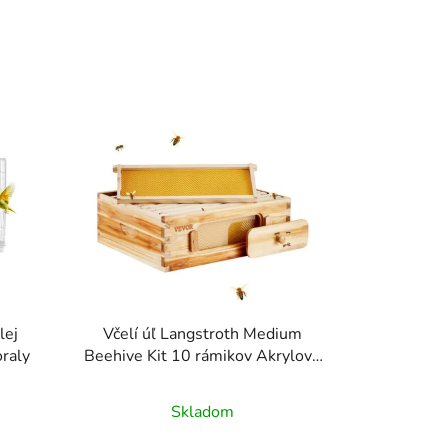
d
e
n
i
e
p
r
o
d
u
k
t
o
lej
Včelí úľ Langstroth Medium
v
oraly
Beehive Kit 10 rámikov Akrylové
okná úľa
Skladom