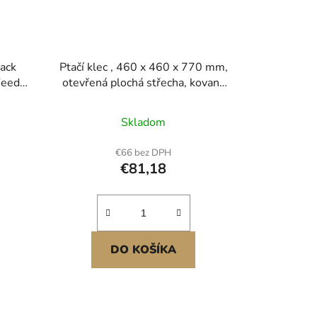
Pack
Ptačí klec , 460 x 460 x 770 mm,
Feeder
otevřená plochá střecha, kovaná
železná ptačí klec s bidýlky,
výsuvným tácem a plastovými
Skladom
krmítky, kolečka, pro papoušky,
sýkory modřinky, korely, kanáry,
€66 bez DPH
andulky a coleopteryx Prostorná
€81,18
ptačí klec Pohodlný
DO KOŠÍKA