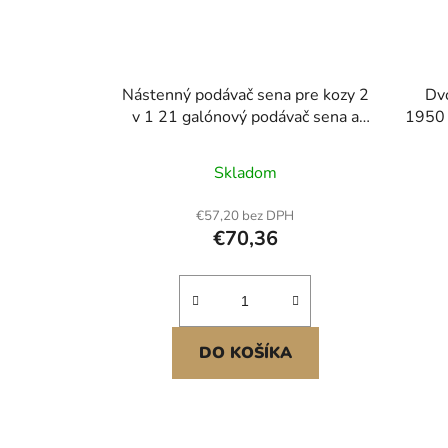
Nástenný podávač sena pre kozy 2
Dvo
v 1 21 galónový podávač sena a
1950 
obilia
Skladom
€57,20 bez DPH
€70,36
DO KOŠÍKA