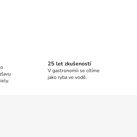
25 let zkušeností
ho
V gastronomii se cítíme
zľavu
jako ryba ve vodě.
ely.