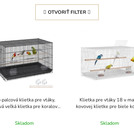
OTVORIŤ FILTER
-palcová klietka pre vtáky,
Klietka pre vtáky 18 v ma
á veľká klietka pre koralové
kovovej klietke pre biele k
papagáje Andulky, kanáriky a
lubice, klietka pre domáce
Skladom
Skladom
ratá s pojazdným stojanom a
podnosom