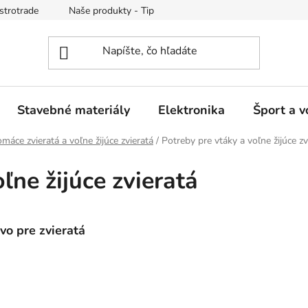
strotrade
Naše produkty - Tipy a triky
Obchodné podmienk
Stavebné materiály
Elektronika
Šport a v
máce zvieratá a voľne žijúce zvieratá
/
Potreby pre vtáky a voľne žijúce zv
ľne žijúce zvieratá
vo pre zvieratá