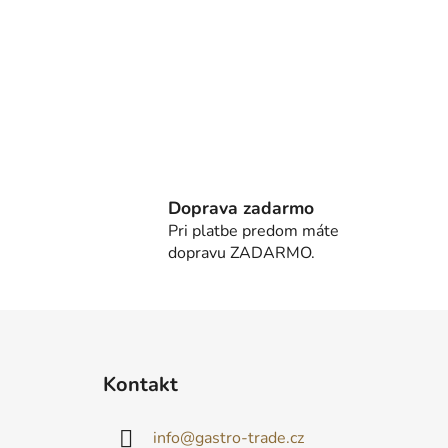
Doprava zadarmo
Pri platbe predom máte
dopravu ZADARMO.
Z
á
Kontakt
p
ä
info
@
gastro-trade.cz