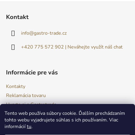
u
Z
á
Kontakt
p
ä
info
@
gastro-trade.cz
t
i
+420 775 572 902 | Neváhejte využít náš chat
e
Informácie pre vás
Kontakty
Reklamácia tovaru
Uvarte si s Gastrotrade
Tento web používa súbory cookie. Ďalším prechádzaním
Naše produkty - Tipy a triky
tohto webu vyjadrujete súhlas s ich používaním. Viac
Obchodné podmienky
informácií
tu
.
Moja objednávka