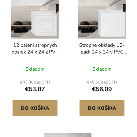
p
p
r
i
o
s
d
p
u
r
k
12 balení stropných
Stropné obklady 12-
o
t
dosiek 24 x 24 z PVC
pack 24 x 24 v PVC
d
o
Jednoduchá inštalácia
Jednoduchá inštalácia
u
v
Biely kolíkový vzor
Biela geometrická
Skladom
Skladom
k
t
€43,80 bez DPH
€45,60 bez DPH
o
€53,87
€56,09
v
DO KOŠÍKA
DO KOŠÍKA