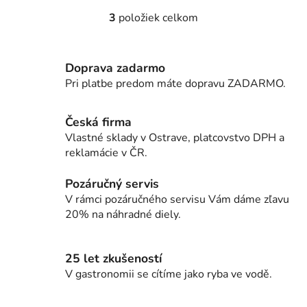
3
položiek celkom
O
v
l
Doprava zadarmo
á
d
Pri platbe predom máte dopravu ZADARMO.
a
c
Česká firma
i
Vlastné sklady v Ostrave, platcovstvo DPH a
e
reklamácie v ČR.
p
r
Pozáručný servis
v
V rámci pozáručného servisu Vám dáme zľavu
k
20% na náhradné diely.
y
v
ý
25 let zkušeností
p
V gastronomii se cítíme jako ryba ve vodě.
i
s