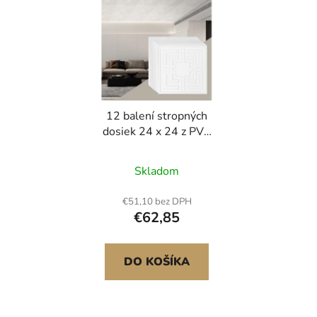
12 balení stropných
dosiek 24 x 24 z PVC
Jednoduchá inštalácia
Vzor bielej ozveny
Skladom
€51,10 bez DPH
€62,85
DO KOŠÍKA