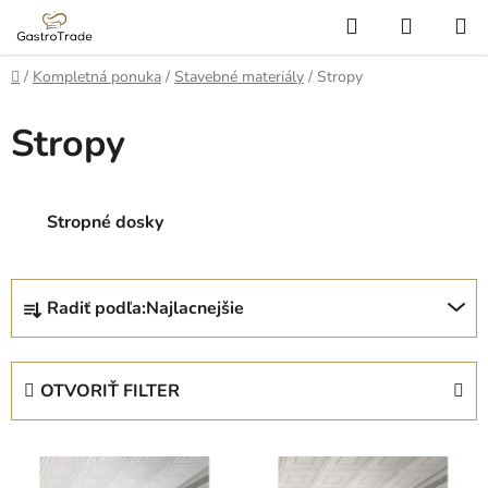
Prejsť
Hľadať
NÁKUP
na
KOŠÍK
obsah
Domov
/
Kompletná ponuka
/
Stavebné materiály
/
Stropy
Stropy
Stropné dosky
R
Radiť podľa:
Najlacnejšie
a
d
e
OTVORIŤ FILTER
n
i
V
e
ý