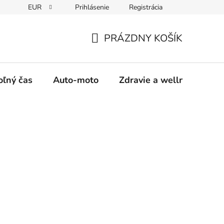
EUR
Prihlásenie
Registrácia
y
Moja objednávka
PRÁZDNY KOŠÍK
NÁKUPNÝ
KOŠÍK
oľný čas
Auto-moto
Zdravie a wellness