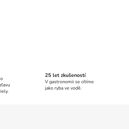
25 let zkušeností
ho
V gastronomii se cítíme
zľavu
jako ryba ve vodě.
ely.