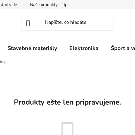
strotrade
Naše produkty - Tipy a triky
Obchodné podmienk
Stavebné materiály
Elektronika
Šport a v
iny
Produkty ešte len pripravujeme.