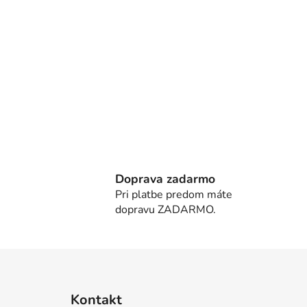
Doprava zadarmo
Pri platbe predom máte
dopravu ZADARMO.
Z
á
Kontakt