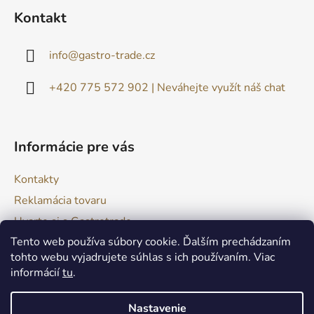
á
Kontakt
p
ä
info
@
gastro-trade.cz
t
i
+420 775 572 902 | Neváhejte využít náš chat
e
Informácie pre vás
Kontakty
Reklamácia tovaru
Uvarte si s Gastrotrade
Tento web používa súbory cookie. Ďalším prechádzaním
Naše produkty - Tipy a triky
tohto webu vyjadrujete súhlas s ich používaním. Viac
Obchodné podmienky
informácií
tu
.
Moja objednávka
Nastavenie