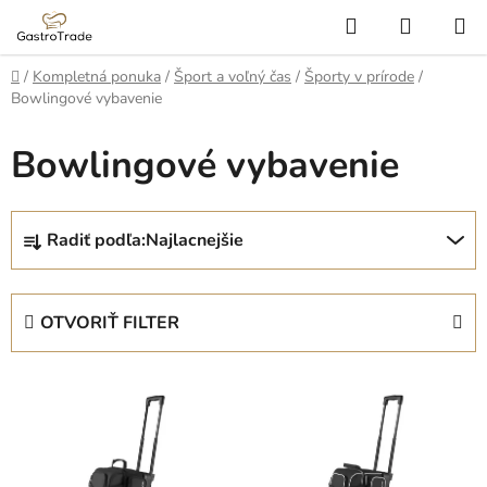
Prejsť
Hľadať
NÁKUP
na
KOŠÍK
obsah
Domov
/
Kompletná ponuka
/
Šport a voľný čas
/
Športy v prírode
/
Bowlingové vybavenie
Bowlingové vybavenie
R
Radiť podľa:
Najlacnejšie
a
d
e
OTVORIŤ FILTER
n
i
V
e
ý
p
p
r
i
o