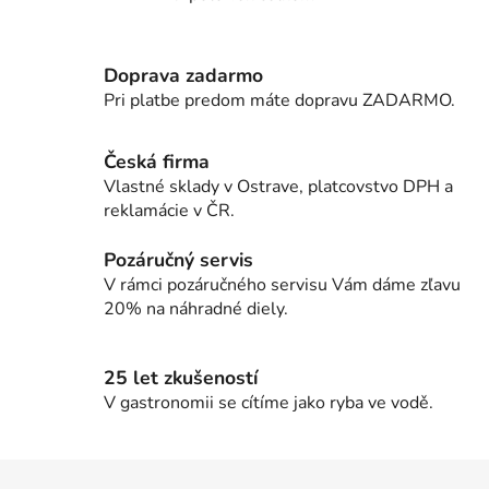
O
v
l
Doprava zadarmo
á
d
Pri platbe predom máte dopravu ZADARMO.
a
c
Česká firma
i
Vlastné sklady v Ostrave, platcovstvo DPH a
e
reklamácie v ČR.
p
r
Pozáručný servis
v
V rámci pozáručného servisu Vám dáme zľavu
k
20% na náhradné diely.
y
v
ý
25 let zkušeností
p
V gastronomii se cítíme jako ryba ve vodě.
i
s
u
Z