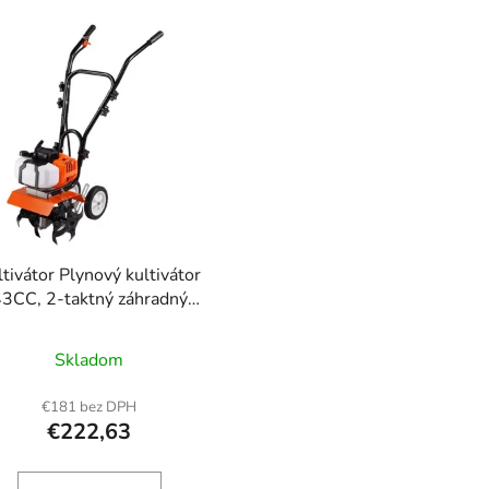
ltivátor Plynový kultivátor
3CC, 2-taktný záhradný
ultivátor, kultivátor so 4
ceľovými nastaviteľnými
Skladom
dnými prstami na kultiváciu
trávnika, záhrady a pôdy
€181 bez DPH
€222,63