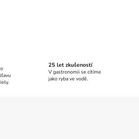
25 let zkušeností
ho
V gastronomii se cítíme
zľavu
jako ryba ve vodě.
ely.