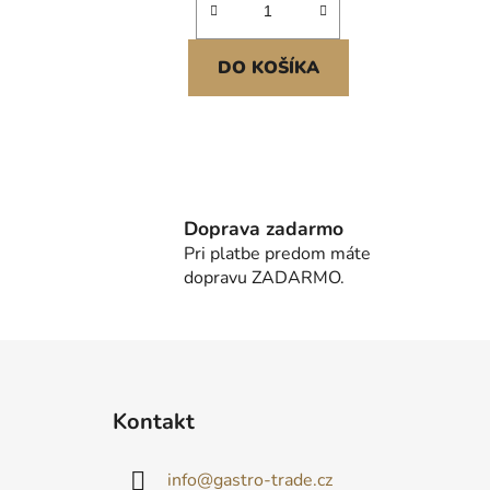
DO KOŠÍKA
Doprava zadarmo
Pri platbe predom máte
dopravu ZADARMO.
Z
á
Kontakt
p
ä
info
@
gastro-trade.cz