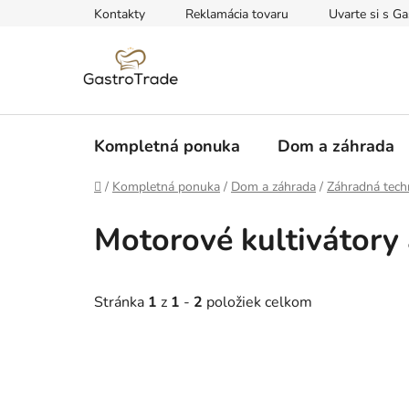
Prejsť
Kontakty
Reklamácia tovaru
Uvarte si s Ga
na
obsah
Kompletná ponuka
Dom a záhrada
Domov
/
Kompletná ponuka
/
Dom a záhrada
/
Záhradná tech
Motorové kultivátory
Stránka
1
z
1
-
2
položiek celkom