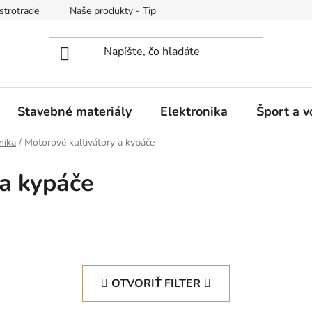
strotrade
Naše produkty - Tipy a triky
Obchodné podmienk
Stavebné materiály
Elektronika
Šport a v
nika
/
Motorové kultivátory a kypáče
 a kypáče
OTVORIŤ FILTER