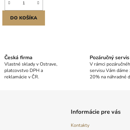
DO KOŠÍKA
O
v
l
Česká firma
Pozáručný servis
á
Vlastné sklady v Ostrave,
V rámci pozáručné
d
platcovstvo DPH a
servisu Vám dáme 
a
reklamácie v ČR.
20% na náhradné di
c
i
e
p
r
v
Informácie pre vás
k
y
Kontakty