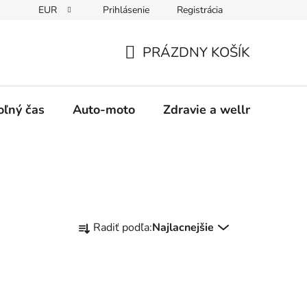
EUR
Prihlásenie
Registrácia
y
Moja objednávka
PRÁZDNY KOŠÍK
NÁKUPNÝ
KOŠÍK
oľný čas
Auto-moto
Zdravie a wellness
R
Radiť podľa:
Najlacnejšie
a
d
e
n
i