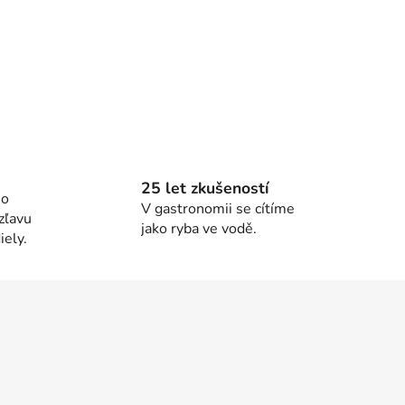
25 let zkušeností
ho
V gastronomii se cítíme
zľavu
jako ryba ve vodě.
ely.