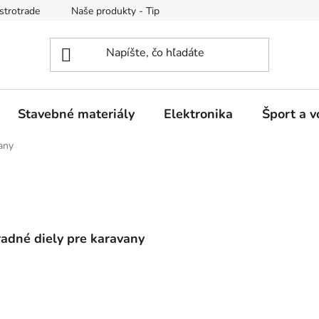
strotrade
Naše produkty - Tipy a triky
Obchodné podmienk
Stavebné materiály
Elektronika
Šport a v
any
adné diely pre karavany