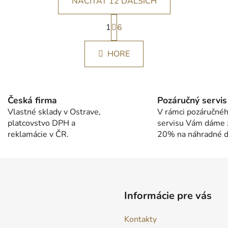
NAČÍTAŤ 12 ĎALŠÍCH
S
1
t
6
O
r
v
á
l
HORE
n
á
k
d
o
v
a
a
c
Česká firma
Pozáručný servis
n
i
Vlastné sklady v Ostrave,
V rámci pozáručné
i
e
platcovstvo DPH a
servisu Vám dáme 
e
p
reklamácie v ČR.
20% na náhradné di
r
v
k
y
v
Informácie pre vás
ý
p
Kontakty
i