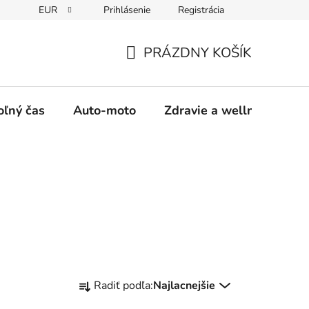
EUR
Prihlásenie
Registrácia
y
Moja objednávka
PRÁZDNY KOŠÍK
NÁKUPNÝ
KOŠÍK
oľný čas
Auto-moto
Zdravie a wellness
R
Radiť podľa:
Najlacnejšie
a