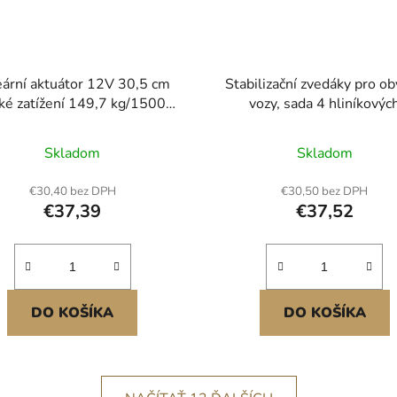
eární aktuátor 12V 30,5 cm
Stabilizační zvedáky pro o
ké zatížení 149,7 kg/1500N
vozy, sada 4 hliníkovýc
0,5 cm/s krytí IP54
vyrovnávacích zvedáků pro 
vozy, stohovací zvedáky pro 
Skladom
Skladom
vozy s přívěsem a karava
nosnost až 2721,6 kg,
€30,40 bez DPH
€30,50 bez DPH
nastavitelné od 27,9 do 43
€37,39
€37,52
DO KOŠÍKA
DO KOŠÍKA