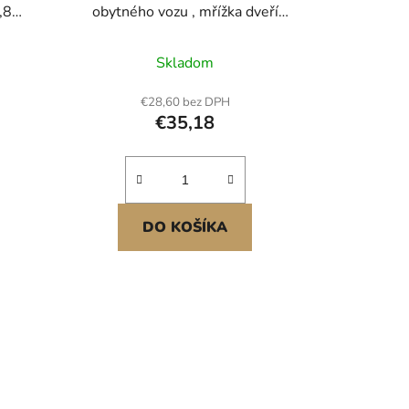
,8
obytného vozu , mřížka dveří
660,4 x 609,6 mm, snadná
instalace a demontáž, zesílená
Skladom
prodyšná ochranná síťovina,
ochrana vstupu do obytného vozu
€28,60 bez DPH
z hliníkové slitiny pro ochranu
€35,18
domácích mazlíčků, bílá
DO KOŠÍKA