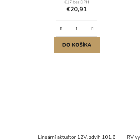
€17 bez DPH
€20,91
DO KOŠÍKA
Lineární aktuátor 12V, zdvih 101,6
RV vy