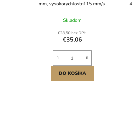
mm, vysokorychlostní 15 mm/s,
4
lineární aktuátor 1000 N - s
krytím IP54 a montážním držákem
Skladom
pro zvedací stůl, polohovací křesla,
otvírač okenních a dveří
€28,50 bez DPH
€35,06
DO KOŠÍKA