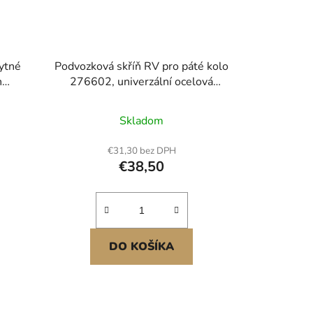
bytné
Podvozková skříň RV pro páté kolo
h
276602, univerzální ocelová
obytné
převodovka kompatibilní se
obytné
systémy podvozků Lippert
Skladom
nem,
Venture, Atwood, Stromberg
Carlson, náhrada LG-179015,
€31,30 bez DPH
,2 cm
nastavitelná výška, černá
€38,50
DO KOŠÍKA