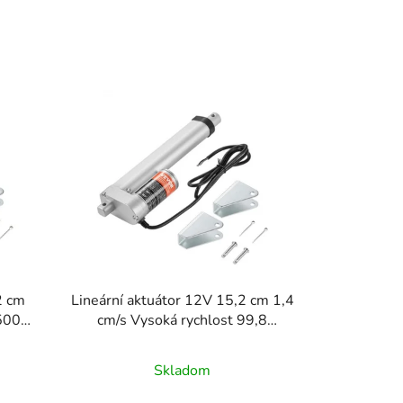
d
e
n
i
e
p
r
o
d
u
k
t
o
2 cm
Lineární aktuátor 12V 15,2 cm 1,4
v
1500N
cm/s Vysoká rychlost 99,8
kg/1000N Krytí IP54
Skladom