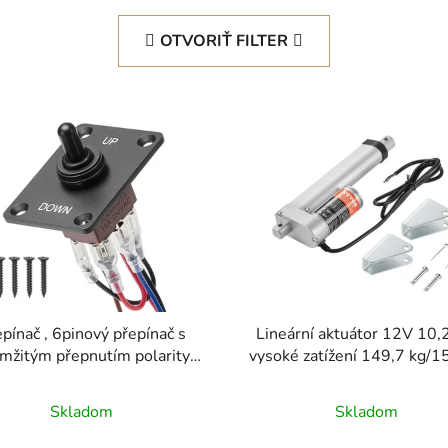
OTVORIŤ FILTER
pínač , 6pinový přepínač s
Lineární aktuátor 12V 10,
mžitým přepnutím polarity
vysoké zatížení 149,7 kg/
P)-VYP-(ZAP) DC 12V/30A
0,5 cm/s krytí IP54
 250V/15A - s montážním
Skladom
Skladom
elem nahoru a vodotěsným
em boty pro auto, loď a loď