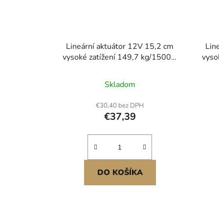
Lineární aktuátor 12V 15,2 cm
Lin
vysoké zatížení 149,7 kg/1500N
vyso
0,5 cm/s krytí IP54
Skladom
€30,40 bez DPH
€37,39
DO KOŠÍKA