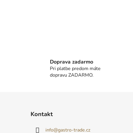
Doprava zadarmo
Pri platbe predom máte
dopravu ZADARMO.
Z
á
Kontakt
p
ä
info
@
gastro-trade.cz