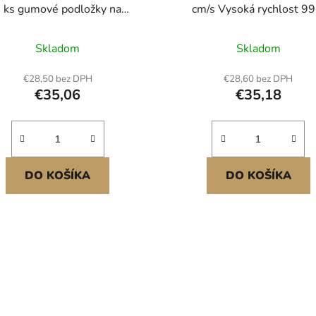
 ks gumové podložky na
cm/s Vysoká rychlost 99
zdvíhanie prívesov 5,5
kg/1000N Krytí IP54
"štvorcových stôp
Skladom
Skladom
€28,50 bez DPH
€28,60 bez DPH
€35,06
€35,18
DO KOŠÍKA
DO KOŠÍKA