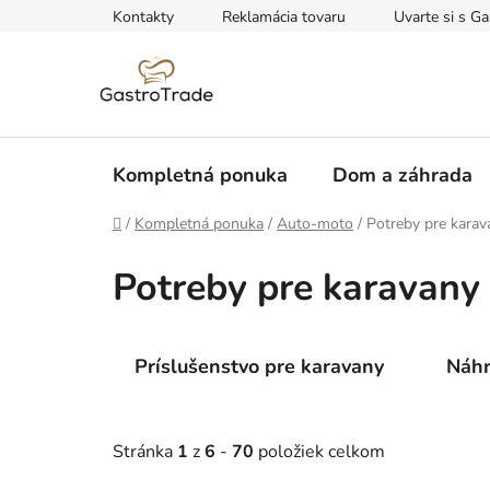
Prejsť
Kontakty
Reklamácia tovaru
Uvarte si s Ga
na
obsah
Kompletná ponuka
Dom a záhrada
Domov
/
Kompletná ponuka
/
Auto-moto
/
Potreby pre karav
Potreby pre karavany
Príslušenstvo pre karavany
Náhr
Stránka
1
z
6
-
70
položiek celkom