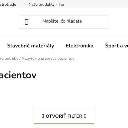
strotrade
Naše produkty - Tipy a triky
Obchodné podmienk
Stavebné materiály
Elektronika
Šport a v
ke potreby
/
Nábytok a preprava pacientov
acientov
OTVORIŤ FILTER