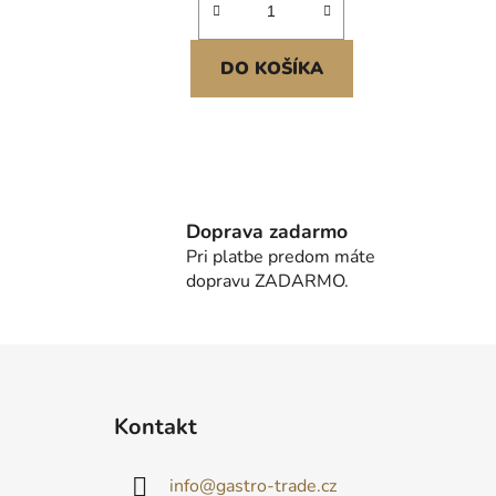
DO KOŠÍKA
Doprava zadarmo
Pri platbe predom máte
dopravu ZADARMO.
Z
á
Kontakt
p
ä
info
@
gastro-trade.cz