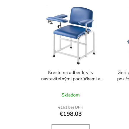
V
ý
p
i
s
p
r
o
d
u
Kreslo na odber krvi s
Geri 
k
nastaviteľnými podrúčkami a
pozič
sklápacím ramenom
s 
t
o
Skladom
v
€161 bez DPH
€198,03