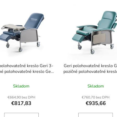
polohovateľné kreslo Geri 3-
Geri polohovateľné kreslo G
né polohovateľné kreslo Geri
pozičné polohovateľné kresl
podnosom a 4 kolieskami
s podnosmi a 4 kolieska
Priemerné
Skladom
Skladom
hodnotenie
produktu
€664,90 bez DPH
€760,70 bez DPH
€817,83
€935,66
je
4,0