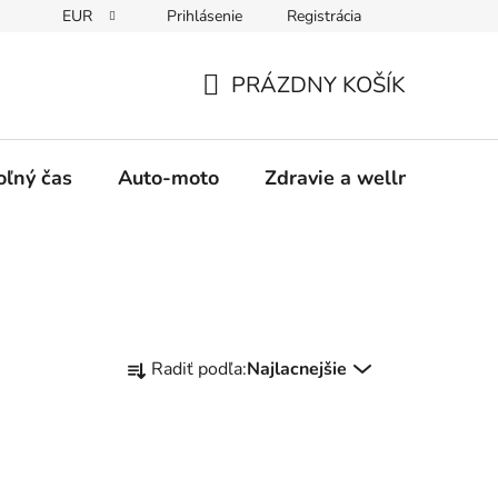
EUR
Prihlásenie
Registrácia
y
Moja objednávka
PRÁZDNY KOŠÍK
NÁKUPNÝ
KOŠÍK
oľný čas
Auto-moto
Zdravie a wellness
R
Radiť podľa:
Najlacnejšie
a
d
e
n
i