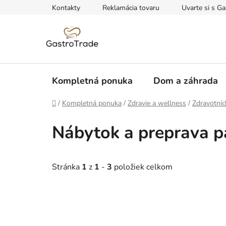
Prejsť
Kontakty
Reklamácia tovaru
Uvarte si s Ga
na
obsah
Kompletná ponuka
Dom a záhrada
Domov
/
Kompletná ponuka
/
Zdravie a wellness
/
Zdravotníc
Nábytok a preprava p
Stránka
1
z
1
-
3
položiek celkom