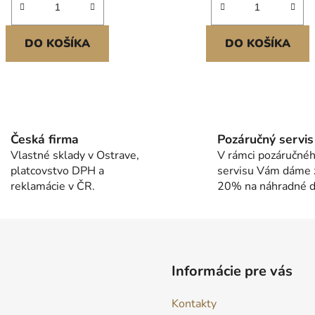
z
5
hviezdičiek.
DO KOŠÍKA
DO KOŠÍKA
O
v
l
Česká firma
Pozáručný servis
á
Vlastné sklady v Ostrave,
V rámci pozáručné
d
platcovstvo DPH a
servisu Vám dáme 
a
reklamácie v ČR.
20% na náhradné di
c
i
e
p
r
v
Informácie pre vás
k
y
Kontakty