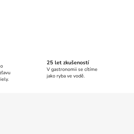
25 let zkušeností
ho
V gastronomii se cítíme
zľavu
jako ryba ve vodě.
ely.