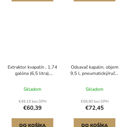
Pohodlná rukojeť
Extraktor kvapalín , 1,74
Odsavač kapalin, objem
galóna (6,5 litra),
9,5 l, pneumatický/ruční
vákuový extraktor s
odsávač kapalin s
pneumatickou/manuálnou
koňským nástavcem o
Skladom
Skladom
výmenou oleja s
délce 150 cm a třemi
meradlom a sacou
prodlužovacími
€49,10 bez DPH
€58,90 bez DPH
hadicou, výmenné
trubkami o délce 120
€60,39
€72,45
čerpadlo na vákuové
cm, čerpadlo pro
odsávanie
výměnu oleje s PE
automobilových
nádrží pro automobily,
DO KOŠÍKA
DO KOŠÍKA