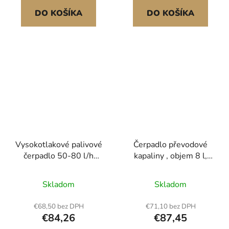
petrolej,
DO KOŠÍKA
DO KOŠÍKA
transformátorový olej
Vysokotlakové palivové
Čerpadlo převodové
čerpadlo 50-80 l/h
kapaliny , objem 8 l,
Prietok 0,5 MPa pre
pneumatický odsávač
Hyundai Accent/Sonata
oleje, doplňovací
Skladom
Skladom
Tucson Veloster Kia Rio
dávkovač ATF,
přečerpávací čerpadlo s
€68,50 bez DPH
€71,10 bez DPH
15 adaptéry ATF,
€84,26
€87,45
dávkovač oleje s HDPE