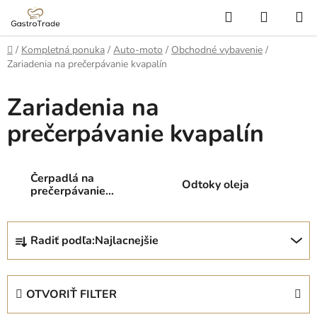
Prejsť
Hľadať
NÁKUP
na
KOŠÍK
obsah
Domov
/
Kompletná ponuka
/
Auto-moto
/
Obchodné vybavenie
/
Zariadenia na prečerpávanie kvapalín
Zariadenia na
prečerpávanie kvapalín
Čerpadlá na
Odtoky oleja
prečerpávanie
kvapalín
R
Radiť podľa:
Najlacnejšie
a
d
e
OTVORIŤ FILTER
n