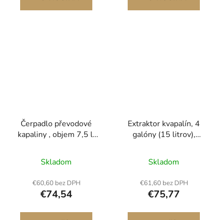
kvapalín
sekačky na trávu a lodě
Průhledné značení<br
Čerpadlo převodové
Extraktor kvapalín, 4
kapaliny , objem 7,5 l,
galóny (15 litrov),
sada pro manuální
Pneumatický/ručný
doplňování kapaliny
vymieňač oleja Vákuový
Skladom
Skladom
ATF, čerpadlo na
extraktor kvapalín s
přečerpávání kapaliny s
manometrom a sacou
€60,60 bez DPH
€61,60 bez DPH
8 adaptéry ATF a
hadicou, Čerpadlo na
€74,54
€75,77
výstupním otvorem 120
výmenu oleja Extraktor
cm, dávkovač oleje s
na vákuové odsávanie