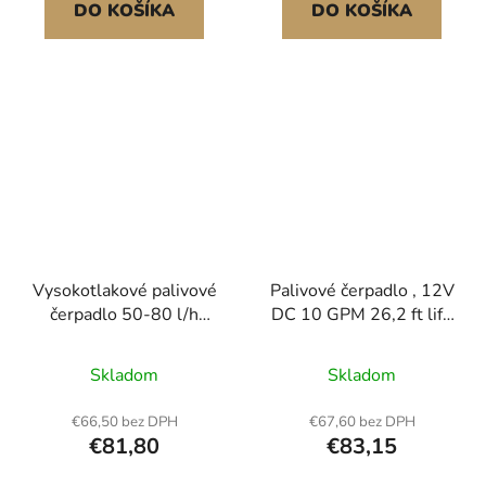
nádrží z HDPE pro
automobilových
DO KOŠÍKA
DO KOŠÍKA
automobily, sekačky na
kvapalín
trávu Průhledné značení
Vysokotlakové palivové
Palivové čerpadlo , 12V
čerpadlo 50-80 l/h
DC 10 GPM 26,2 ft lift,
Prietok 0,5 MPa pre
prenosná súprava
Buick Lacrosse, Regal,
elektrického palivového
Skladom
Skladom
Verano, Chevrolet
čerpadla na naftu s
Captiva Sport, Equinox,
automatickou
€66,50 bez DPH
€67,60 bez DPH
Impala, Malibu, Gmc
uzatváracou dýzou,
€81,80
€83,15
Terrain 2010-2017
prívodnou a sacou
hadicou na naftu,