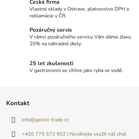
r
Česká firma
v
Vlastné sklady v Ostrave, platcovstvo DPH a
k
reklamácie v ČR.
y
v
Pozáručný servis
ý
V rámci pozáručného servisu Vám dáme zľavu
p
20% na náhradné diely.
i
s
u
25 let zkušeností
V gastronomii se cítíme jako ryba ve vodě.
Z
á
Kontakt
p
ä
info
@
gastro-trade.cz
t
i
+420 775 572 902 | Neváhejte využít náš chat
e