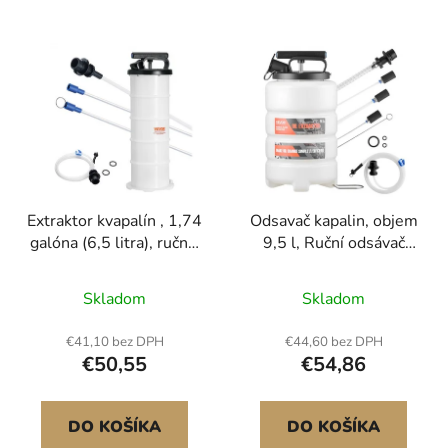
popruh<br/
Extraktor kvapalín , 1,74
Odsavač kapalin, objem
galóna (6,5 litra), ručný,
9,5 l, Ruční odsávač
ručná výmenná pumpa
kapalin s koníkem
na olej, vákuový
dlouhým 150 cm a
Skladom
Skladom
extraktor s meradlom a
třemi prodlužovacími
hadicou, pumpa na
trubicemi o délce 120
€41,10 bez DPH
€44,60 bez DPH
výmenu oleja na
cm, Čerpadlo pro
€50,55
€54,86
vákuové odsávanie
výměnu oleje s HDPE
automobilových
nádrží pro automobily,
kvapalín
sekačky na trávu a lodě
DO KOŠÍKA
DO KOŠÍKA
Průhledné značení