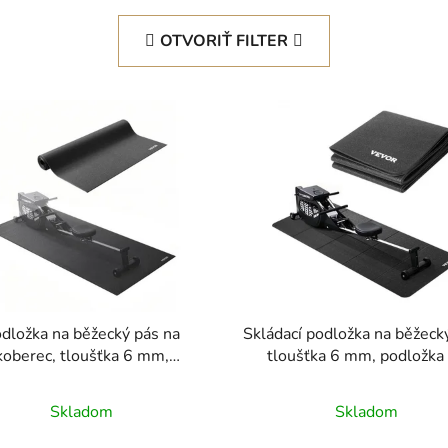
OTVORIŤ FILTER
dložka na běžecký pás na
Skládací podložka na běžecký
koberec, tloušťka 6 mm,
tloušťka 6 mm, podložka
0x1525 mm, podložka na
cvičební zařízení 610x17
ební stroje pro běžecké pásy,
pro eliptický trenažér na ko
Skladom
Skladom
onární pásy, lehokola, ochrana
dřevěná podlaha, ochrana p
podlahy z PVC s vysokou
z PVC s vysokou hustoto