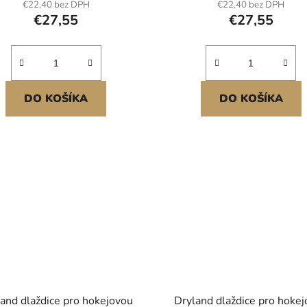
€22,40 bez DPH
€22,40 bez DPH
hustotou, vodotěsná a
vodotěsná a protiskluzová
€27,55
€27,55
rotiskluzová pro domácí
domácí posilovnu
posilovnu
DO KOŠÍKA
DO KOŠÍKA
and dlaždice pro hokejovou
Dryland dlaždice pro hoke