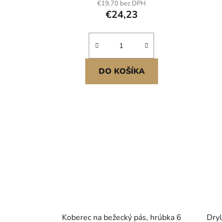
€19,70 bez DPH
protiskluzová pro domácí
€24,23
posilovnu
p
DO KOŠÍKA
Koberec na bežecký pás, hrúbka 6
Dryl