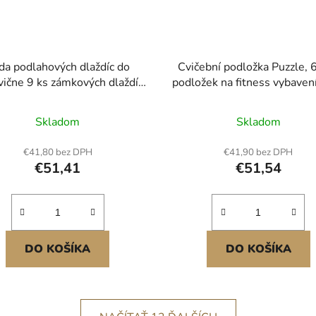
da podlahových dlaždíc do
Cvičební podložka Puzzle, 6
vične 9 ks zámkových dlaždíc
podložek na fitness vybaven
PP+PVC
x 610 x 14 mm, sada rohoží 
EVA s vysokou hustotou
Skladom
Skladom
propojené pryžové měk
dlaždice, ochranná podla
€41,80 bez DPH
€41,90 bez DPH
výplň s šedými tečkami pro 
€51,41
€51,54
posilovnu a kancelář Tlu
DO KOŠÍKA
DO KOŠÍKA