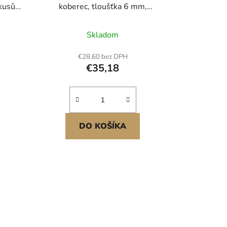
kusů,
koberec, tloušťka 6 mm,
rzální
915x1820 mm, podložka na
e pro
cvičební zařízení pro běžecké pásy,
Skladom
ová
eliptické trenažéry, veslovací
ní pro
trenažéry, ochrana podlahy z PVC
€28,60 bez DPH
ních
s vysokou hustotou, vodotěsná a
€35,18
protiskluzová pro domácí
posilovnu
DO KOŠÍKA