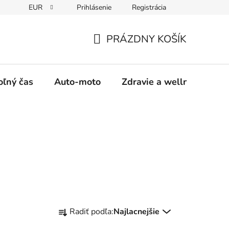
EUR
Prihlásenie
Registrácia
y
Moja objednávka
PRÁZDNY KOŠÍK
NÁKUPNÝ
KOŠÍK
oľný čas
Auto-moto
Zdravie a wellness
R
Radiť podľa:
Najlacnejšie
a