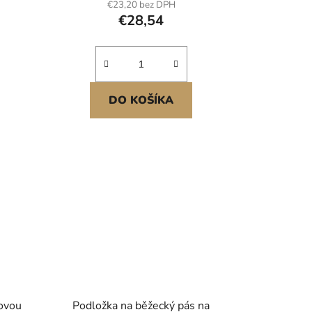
€23,20 bez DPH
 pro
hustotou, vodotěsná a
€28,54
protiskluzová pro domácí
posilovnu
DO KOŠÍKA
jovou
Podložka na běžecký pás na