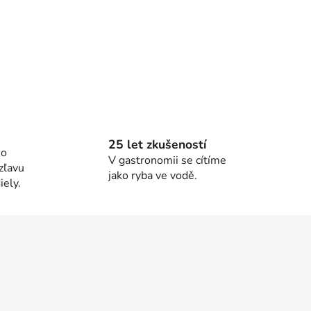
25 let zkušeností
ho
V gastronomii se cítíme
zľavu
jako ryba ve vodě.
ely.