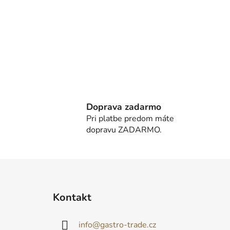
Doprava zadarmo
Pri platbe predom máte
dopravu ZADARMO.
Z
á
Kontakt
p
ä
info
@
gastro-trade.cz