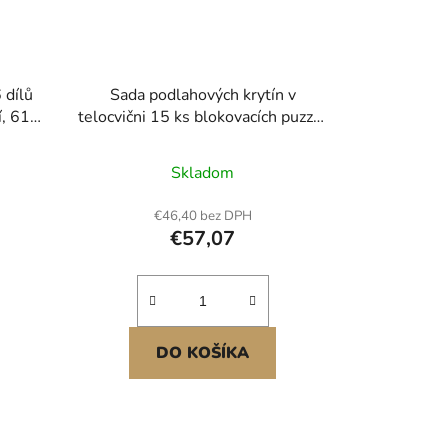
 dílů
Sada podlahových krytín v
í, 610
telocvični 15 ks blokovacích puzzle
z pěny
dlaždíc na cvičebné rohože
,
Skladom
ké
hová
€46,40 bez DPH
domácí
€57,07
mení
DO KOŠÍKA