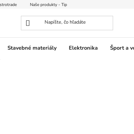
strotrade
Naše produkty - Tipy a triky
Obchodné podmienk
Stavebné materiály
Elektronika
Šport a v