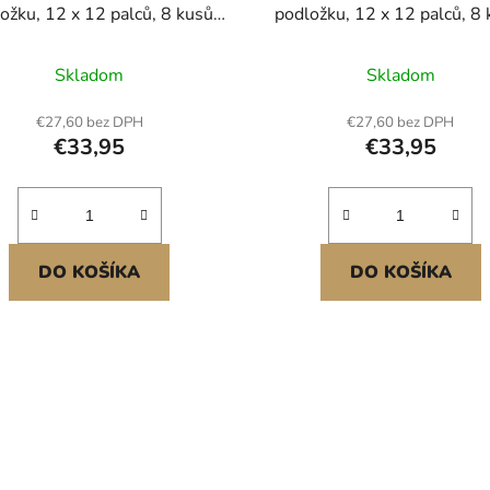
ožku, 12 x 12 palců, 8 kusů
podložku, 12 x 12 palců, 8 
ropojených univerzálních
vzájemně propojených, unive
nkových povrchů, dlaždice pro
tréninkový povrch, dlaždic
Skladom
Skladom
aneční podlahu, hokejová
taneční podlahu, trénink
inková podložka pro střelbu
podložka na hokejové vybave
€27,60 bez DPH
€27,60 bez DPH
(červená, 8 čtverečních
střelbu (zelená, 8 čtvereč
€33,95
€33,95
stop/krabice)
stop/krabice)
DO KOŠÍKA
DO KOŠÍKA