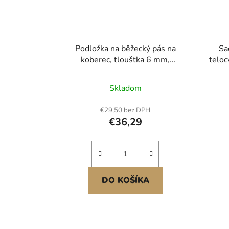
Podložka na běžecký pás na
Sa
koberec, tloušťka 6 mm,
teloc
915x1980 mm, podložka na
cvičební zařízení pro běžecké pásy,
Skladom
eliptické trenažéry, veslovací
trenažéry, ochrana podlahy z PVC
€29,50 bez DPH
s vysokou hustotou, vodotěsná a
€36,29
protiskluzová pro domácí
posilovnu
DO KOŠÍKA