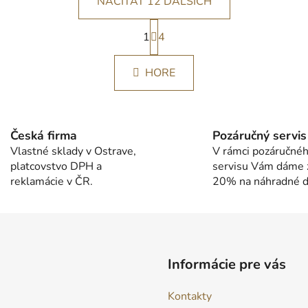
NAČÍTAŤ 12 ĎALŠÍCH
S
1
t
4
O
r
v
á
l
HORE
n
á
k
d
o
v
a
a
c
Česká firma
Pozáručný servis
n
i
Vlastné sklady v Ostrave,
V rámci pozáručné
i
e
platcovstvo DPH a
servisu Vám dáme 
e
p
reklamácie v ČR.
20% na náhradné di
r
v
k
y
v
Informácie pre vás
ý
p
Kontakty
i