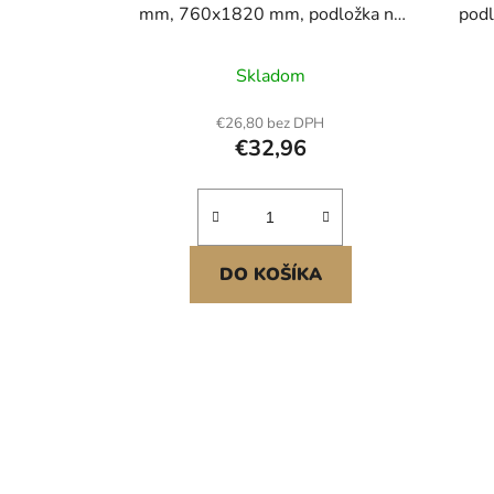
mm, 760x1820 mm, podložka na
podl
cvičebný stroj pre bežecké pásy,
p
stacionárne pásy, rotopedy,
tréni
Skladom
ochrana podlahy z PVC s vysokou
t
hustotou, vodotesná a
trén
€26,80 bez DPH
protišmyková pre domácu
€32,96
posilňovňu
DO KOŠÍKA