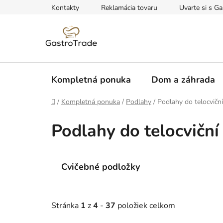
Prejsť
Kontakty
Reklamácia tovaru
Uvarte si s Ga
na
obsah
Kompletná ponuka
Dom a záhrada
Domov
/
Kompletná ponuka
/
Podlahy
/
Podlahy do telocviční
Podlahy do telocviční
Cvičebné podložky
Stránka
1
z
4
-
37
položiek celkom