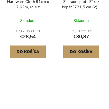
Hardware Cloth 91cm x
Zahradní plot , Zákaz
7,62m, role z
kopání 731,5 cm (V) x
pozinkovaného
396,2 cm (D) Zvířecí
drátěného pletiva o
bariéra, Podzemní
Skladom
Skladom
rozměrech 2 x 3 palce,
dekorativní zahradní
16 Gauge, odolné proti
plot s roztečí hrotů 5,1
€23,20 bez DPH
€25,10 bez DPH
povětrnostním vlivům,
cm, Kovový plot pro psy
€28,54
€30,87
svařované zahradní
na dvůr a venkovní
pletivo pro králíky a
terasu, Balení 10 kusů
hady Ručně řezané
DO KOŠÍKA
DO KOŠÍKA
Dvojitý nátěr Ocelová
stěna o rozměrech