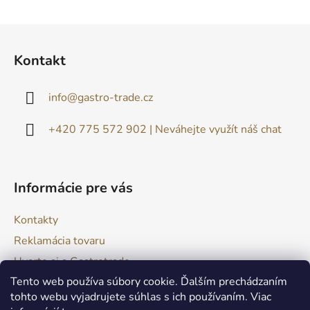
Z
á
Kontakt
p
ä
info
@
gastro-trade.cz
t
i
+420 775 572 902 | Neváhejte využít náš chat
e
Informácie pre vás
Kontakty
Reklamácia tovaru
Uvarte si s Gastrotrade
Tento web používa súbory cookie. Ďalším prechádzaním
Naše produkty - Tipy a triky
tohto webu vyjadrujete súhlas s ich používaním. Viac
Obchodné podmienky