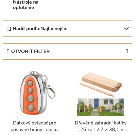
Nástroje na
oplotenie
R
Radiť podľa:
Najlacnejšie
a
d
e
OTVORIŤ FILTER
n
i
V
e
ý
p
p
r
i
o
s
d
p
u
r
k
Dálkový ovladač pro
Dřevěné zahradní kolíky
o
t
posuvné brány , dosah
, 25 ks 12,7 × 38,1 ×
d
o