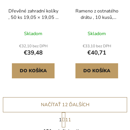
Dřevěné zahradní kolíky
Rameno z ostnatého
, 50 ks 19,05 × 19,05 ×
drátu , 10 kusů,
914,4 mm, kolíky pro
prodlužovací sloupek
vytyčování terénu,
plotu 310 mm, plochá
Skladom
Skladom
zahradní zemní kolík s
nebo povrchová montáž,
ostrým hrotem,
pozinkovaný ocelový
€32,10 bez DPH
€33,10 bez DPH
podpěrný kolík z
prodlužovací plot, chrání
€39,48
€40,71
jedlového dřeva pro
soukromí a zabraňuje
rostliny, sloupky pro
skákání domácích
značení pro plot z
mazlíčků, pro venkovní
DO KOŠÍKA
DO KOŠÍKA
bahna, hranice dvorku,
dřevobetonové ploty
základní linie
NAČÍTAŤ 12 ĎALŠÍCH
S
1
t
11
r
O