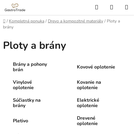
Prejsť
Hľadať
NÁKUP
na
KOŠÍK
obsah
Domov
/
Kompletná ponuka
/
Drevo a kompozitné materiály
/
Ploty a
brány
Ploty a brány
Brány a pohony
Kovové oplotenie
brán
Vinylové
Kovanie na
oplotenie
oplotenie
Súčiastky na
Elektrické
brány
oplotenie
Drevené
Pletivo
oplotenie