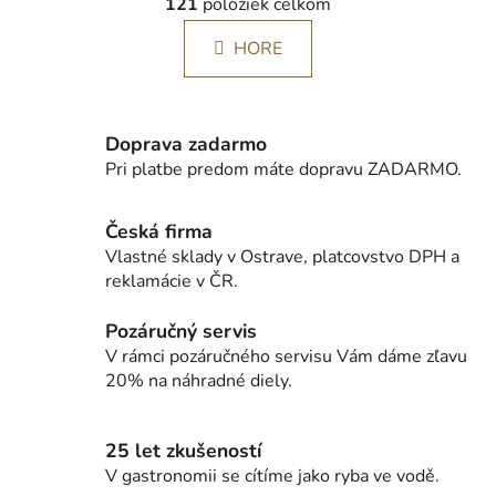
á
121
položiek celkom
v
n
l
k
HORE
á
o
d
v
a
a
c
n
Doprava zadarmo
i
i
Pri platbe predom máte dopravu ZADARMO.
e
e
p
r
Česká firma
v
Vlastné sklady v Ostrave, platcovstvo DPH a
k
reklamácie v ČR.
y
v
Pozáručný servis
ý
V rámci pozáručného servisu Vám dáme zľavu
p
20% na náhradné diely.
i
s
u
25 let zkušeností
V gastronomii se cítíme jako ryba ve vodě.