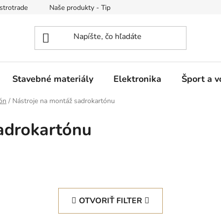
strotrade
Naše produkty - Tipy a triky
Obchodné podmienk
Stavebné materiály
Elektronika
Šport a v
ón
/
Nástroje na montáž sadrokartónu
adrokartónu
OTVORIŤ FILTER