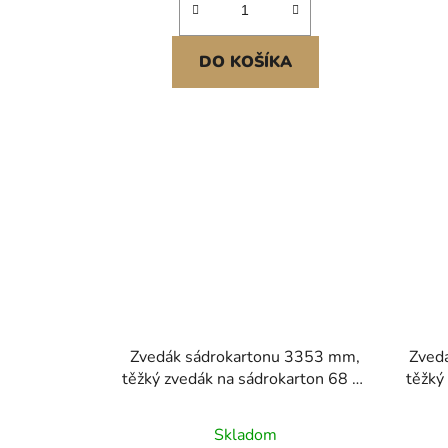
DO KOŠÍKA
Zvedák sádrokartonu 3353 mm,
Zved
těžký zvedák na sádrokarton 68 kg
těžký
s nastavitelným teleskopickým
s n
ramenem, uzamykatelná kola,
ram
Skladom
zvedák panelů pro sádrokarton,
zve