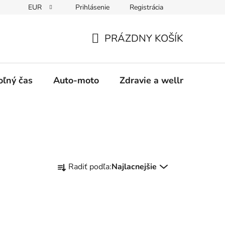
EUR
Prihlásenie
Registrácia
y
Moja objednávka
PRÁZDNY KOŠÍK
NÁKUPNÝ
KOŠÍK
oľný čas
Auto-moto
Zdravie a wellness
R
Radiť podľa:
Najlacnejšie
a
d
e
n
i