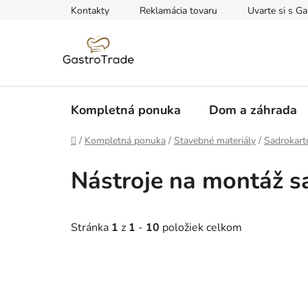
Prejsť
Kontakty
Reklamácia tovaru
Uvarte si s Ga
na
obsah
Kompletná ponuka
Dom a záhrada
Domov
/
Kompletná ponuka
/
Stavebné materiály
/
Sadrokart
Nástroje na montáž s
Stránka
1
z
1
-
10
položiek celkom