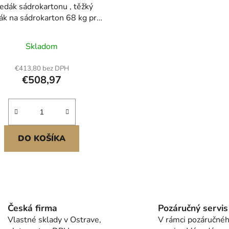
edák sádrokartonu , těžký
ák na sádrokarton 68 kg pro
áž na strop a stěnu, montáž
drokartonu jednou osobou,
Skladom
tikální zvedák panelů max.
4878 mm s kolečky, snadná
€413,80 bez DPH
přeprava (žlutý)
€508,97
DO KOŠÍKA
O
v
l
Česká firma
Pozáručný servis
á
Vlastné sklady v Ostrave,
V rámci pozáručné
d