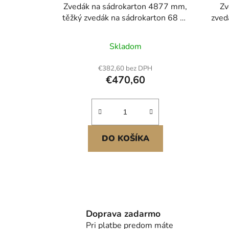
Zvedák na sádrokarton 4877 mm,
Zv
těžký zvedák na sádrokarton 68 kg
zved
s nastavitelným teleskopickým
mont
ramenem, uzamykatelná kola,
sá
Skladom
zvedák panelů, nářadí pro zvedání
ver
sádrokartonu, ideální pro montáž
1219x
€382,60 bez DPH
na strop a stěnu (žlutý)
€470,60
DO KOŠÍKA
Doprava zadarmo
Pri platbe predom máte