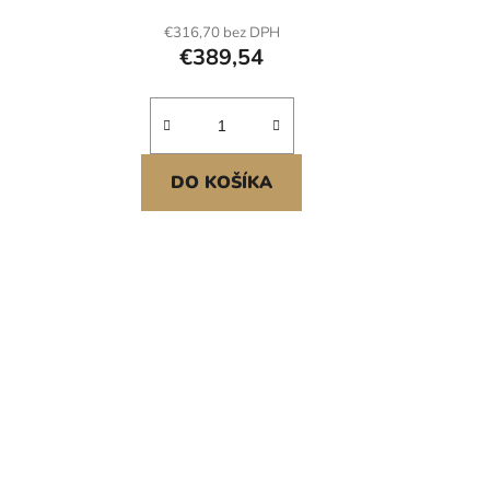
ontáž
zvedání panelů, ideální pro montáž
€316,70 bez DPH
)
na strop a stěnu (červený)
€389,54
DO KOŠÍKA