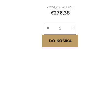
nářadí pro zvedání stropů a stěn
panel
€224,70 bez DPH
(červený) Nastavitelný zdvih
pr
€276,38
Stabilní konstrukce<br/
DO KOŠÍKA