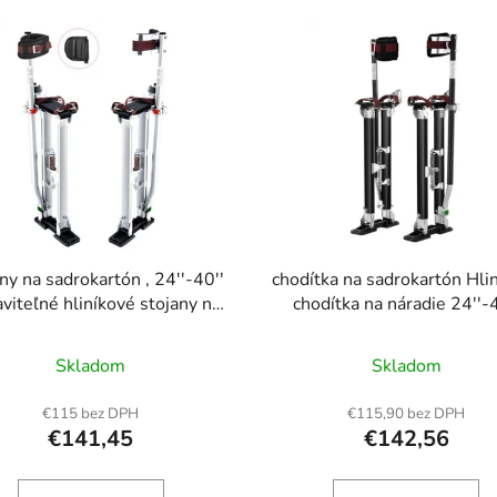
ny na sadrokartón , 24''-40''
chodítka na sadrokartón Hli
viteľné hliníkové stojany na
chodítka na náradie 24''-4
ie s chráničmi kolien, odolné
Nastaviteľná farba čier
otišmykové pracovné stojany
Skladom
Skladom
maľovanie na plech, chôdzu,
lepenie, strieborné
€115 bez DPH
€115,90 bez DPH
€141,45
€142,56