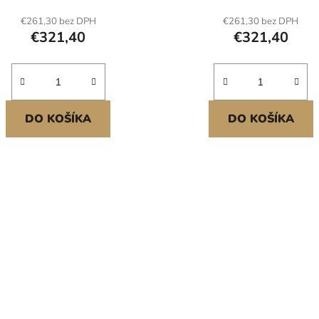
ů, nářadí pro zvedání, ideální
sádrokartonu, ideální pro m
€261,30 bez DPH
€261,30 bez DPH
o montáž na strop a stěnu
na strop a stěnu (žlutý
€321,40
€321,40
(černý)
DO KOŠÍKA
DO KOŠÍKA