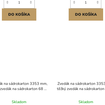
DO KOŠÍKA
DO KOŠÍKA
ák na sádrokarton 3353 mm,
Zvedák na sádrokarton 335
 zvedák na sádrokarton 68 kg
těžký zvedák na sádrokarton
astavitelným teleskopickým
s nastavitelným teleskopi
enem, uzamykatelná kola,
ramenem, uzamykatelná k
Skladom
Skladom
dák na sádrokarton, zvedák
zvedák panelů, nářadí pro z