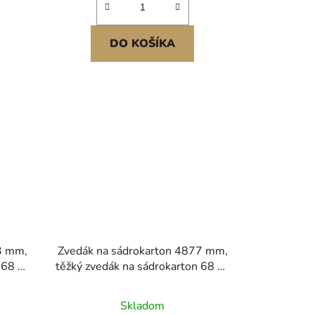
DO KOŠÍKA
3 mm,
Zvedák na sádrokarton 4877 mm,
 68 kg
těžký zvedák na sádrokarton 68 kg
ckým
s nastavitelným teleskopickým
ola,
ramenem, uzamykatelná kola,
Skladom
vedání
zvedák na sádrokarton, nářadí pro