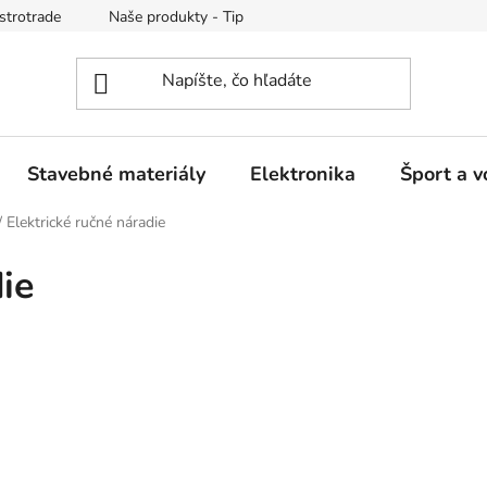
strotrade
Naše produkty - Tipy a triky
Obchodné podmienk
Stavebné materiály
Elektronika
Šport a v
/
Elektrické ručné náradie
ie