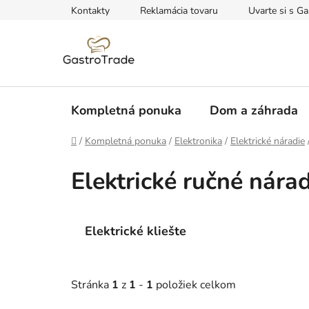
Prejsť
Kontakty
Reklamácia tovaru
Uvarte si s Ga
na
obsah
Kompletná ponuka
Dom a záhrada
Domov
/
Kompletná ponuka
/
Elektronika
/
Elektrické náradie
Elektrické ručné nárad
Elektrické kliešte
Stránka
1
z
1
-
1
položiek celkom