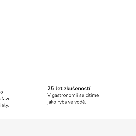
25 let zkušeností
ho
V gastronomii se cítíme
zľavu
jako ryba ve vodě.
ely.