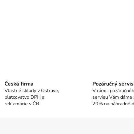
O
v
l
Česká firma
Pozáručný servis
á
Vlastné sklady v Ostrave,
V rámci pozáručné
d
platcovstvo DPH a
servisu Vám dáme 
a
reklamácie v ČR.
20% na náhradné di
c
i
e
p
r