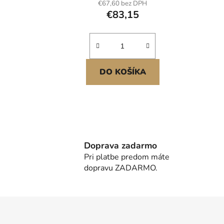
€67,60 bez DPH
kováčov, čepele
€83,15
DO KOŠÍKA
Doprava zadarmo
Pri platbe predom máte
dopravu ZADARMO.
Z