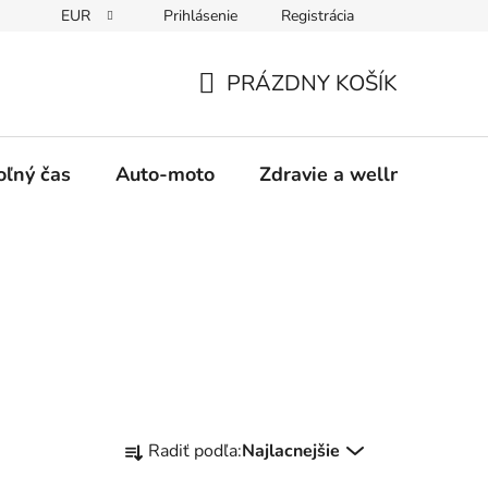
EUR
Prihlásenie
Registrácia
y
Moja objednávka
PRÁZDNY KOŠÍK
NÁKUPNÝ
KOŠÍK
oľný čas
Auto-moto
Zdravie a wellness
R
Radiť podľa:
Najlacnejšie
a