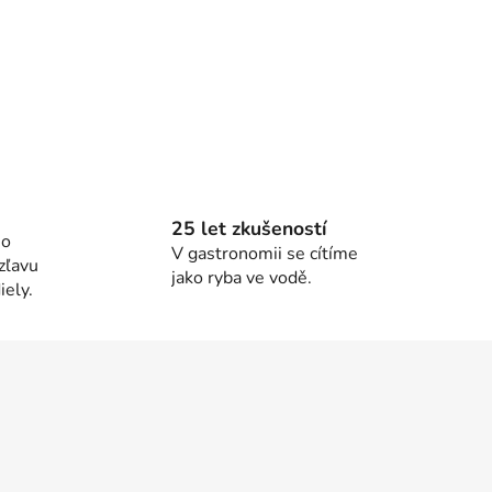
25 let zkušeností
ho
V gastronomii se cítíme
zľavu
jako ryba ve vodě.
ely.