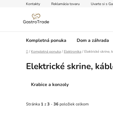
Prejsť
Kontakty
Reklamácia tovaru
Uvarte si s Ga
na
obsah
Kompletná ponuka
Dom a záhrada
Domov
/
Kompletná ponuka
/
Elektronika
/
Elektrické skrine,
Elektrické skrine, káb
Krabice a konzoly
Stránka
1
z
3
-
36
položiek celkom