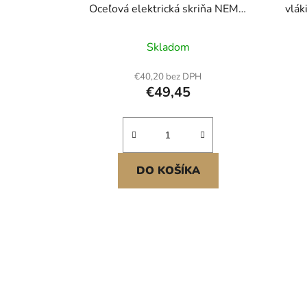
Oceľová elektrická skriňa NEMA
vlák
4X, vodotesná a prachotesná,
skr
IP66, vonkajšia/vnútorná
vláki
Skladom
elektrická skriňa, s montážnou
doskou
el
€40,20 bez DPH
mont
€49,45
DO KOŠÍKA