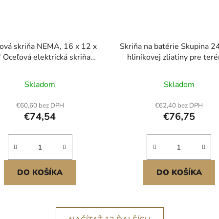
ová skriňa NEMA, 16 x 12 x
Skriňa na batérie Skupina 2
' Oceľová elektrická skriňa
hliníkovej zliatiny pre ter
NEMA 4X, vodotesná a
pretekárske vozidlá a nákl
prachotesná, IP66,
vozidlá
Skladom
Skladom
kajšia/vnútorná elektrická
riňa, s montážnou doskou
€60,60 bez DPH
€62,40 bez DPH
€74,54
€76,75
DO KOŠÍKA
DO KOŠÍKA