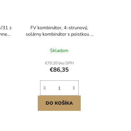
4/31 z
FV kombinátor, 4-strunový,
énne
solárny kombinátor s poistkou s
adné
menovitým prúdom 15 A, ističom
63 A, ochranou proti blesku a
Skladom
solárnym konektorom, pre systém
solárnych panelov so
€70,20 bez DPH
zapnutou/vypnutou sieťou,
€86,35
vodotesný IP65
DO KOŠÍKA