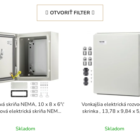
OTVORIŤ FILTER
vá skriňa NEMA, 10 x 8 x 6'\'
Vonkajšia elektrická rozv
ová elektrická skriňa NEMA
skrinka , 13,78 x 9,84 x 
 vodotesná a prachotesná,
palca, ABS plastová elektr
IP66, vonkajšia/vnútorná
skrinka s výklopným kryt
Skladom
Skladom
ktrická skriňa, s montážnou
západka z nehrdzavejúcej o
doskou
IP67 prachotesná, vodotesn