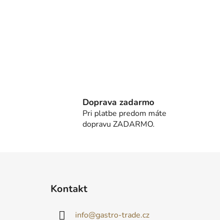
Doprava zadarmo
Pri platbe predom máte
dopravu ZADARMO.
Z
á
Kontakt
p
ä
info
@
gastro-trade.cz