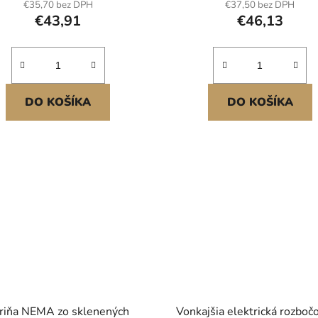
€35,70 bez DPH
€37,50 bez DPH
vonkajšie elektrické proje
€43,91
€46,13
DO KOŠÍKA
DO KOŠÍKA
riňa NEMA zo sklenených
Vonkajšia elektrická rozboč