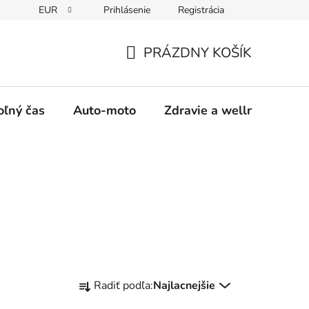
EUR
Prihlásenie
Registrácia
y
Moja objednávka
PRÁZDNY KOŠÍK
NÁKUPNÝ
KOŠÍK
oľný čas
Auto-moto
Zdravie a wellness
R
Radiť podľa:
Najlacnejšie
a