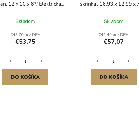
ien, 12 x 10 x 6'\' Elektrická
skrinka , 16,93 x 12,99 x 
iňa NEMA 4X zo sklenených
palca, ABS plastová elektr
en, vodotesná a prachotesná,
rozbočovacia skrinka s výk
Skladom
Skladom
IP66, vonkajšia/vnútorná
krytom, západka z nehrdzav
ektrická rozvodná skriňa, s
ocele, IP67 prachotesná
€43,70 bez DPH
€46,40 bez DPH
ážnou doskou (30 x 25 x 14
vodotesná pre vonkajšie elek
€53,75
€57,07
cm)
projekty
DO KOŠÍKA
DO KOŠÍKA