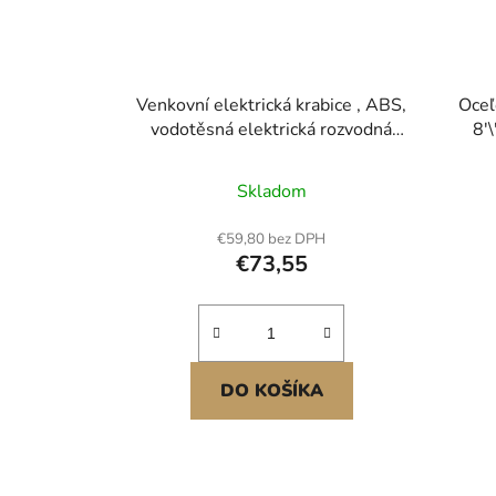
Venkovní elektrická krabice , ABS,
Oceľ
vodotěsná elektrická rozvodná
8'\
krabice s termostatem a
ventilátorem, montážní deska,
Skladom
kabelové průchodky, ventilované
von
plastové pouzdro, 360 x 275 x
sk
€59,80 bez DPH
150 mm, IP65 pro
€73,55
vnitřní/venkovní použití
DO KOŠÍKA