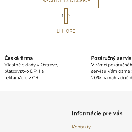
NAČÍTAŤ 12 ĎALŠÍCH
S
1
t
3
O
r
v
á
l
HORE
n
á
k
d
o
v
a
a
c
Česká firma
Pozáručný servis
n
i
Vlastné sklady v Ostrave,
V rámci pozáručné
i
e
platcovstvo DPH a
servisu Vám dáme 
e
p
reklamácie v ČR.
20% na náhradné di
r
v
k
y
v
Informácie pre vás
ý
p
Kontakty
i