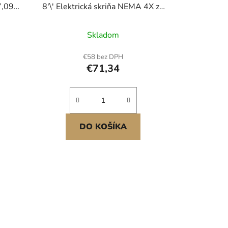
7,09
8'\' Elektrická skriňa NEMA 4X zo
ická
sklenených vlákien, vodotesná a
lopným
prachotesná, IP66,
Skladom
ejúcej
vonkajšia/vnútorná elektrická
,
skriňa, s montážnou doskou (40 x
€58 bez DPH
trické
30 x 20 cm)
€71,34
DO KOŠÍKA