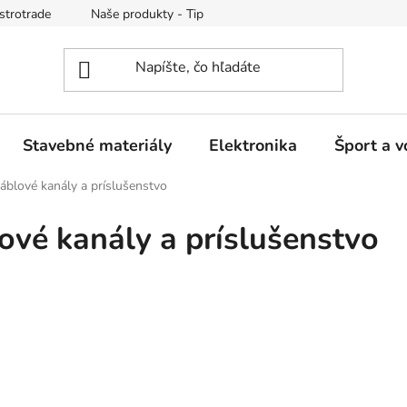
strotrade
Naše produkty - Tipy a triky
Obchodné podmienk
Stavebné materiály
Elektronika
Šport a v
 káblové kanály a príslušenstvo
lové kanály a príslušenstvo