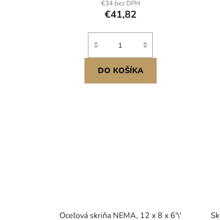
€34 bez DPH
vonkajšie elektrické projekty
€41,82
DO KOŠÍKA
Oceľová skriňa NEMA, 12 x 8 x 6'\'
Sk