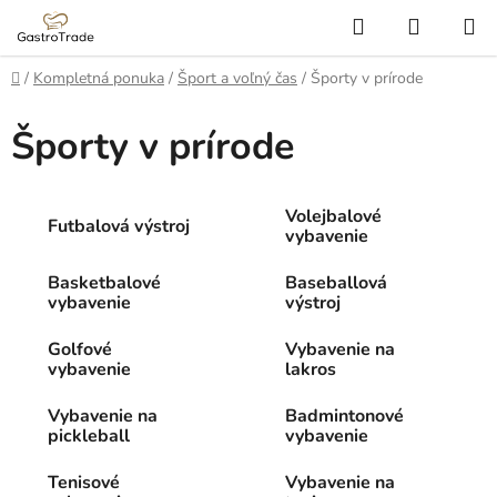
Prejsť
Hľadať
NÁKUP
na
KOŠÍK
obsah
Domov
/
Kompletná ponuka
/
Šport a voľný čas
/
Športy v prírode
Športy v prírode
Volejbalové
Futbalová výstroj
vybavenie
Basketbalové
Baseballová
vybavenie
výstroj
Golfové
Vybavenie na
vybavenie
lakros
Vybavenie na
Badmintonové
pickleball
vybavenie
Tenisové
Vybavenie na