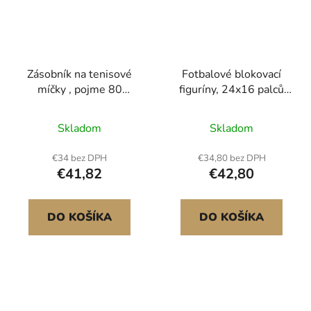
Zásobník na tenisové
Fotbalové blokovací
míčky , pojme 80
figuríny, 24x16 palců
tenisových míčků, vozík
blokovací chrániče,
na pickleball s kolečky
chránič proti kopu s
Skladom
Skladom
pro snadné nabírání,
rukojeťmi, figuríny z
přenosný koš na
houby s vysokou
€34 bez DPH
€34,80 bez DPH
pickleball s odolnou
hustotou, odolné
€41,82
€42,80
konstrukcí, pro trénink a
tréninkové vybavení pro
přenášení a skladování
basketbal, hokej, lakros,
černé, 1 ks
DO KOŠÍKA
DO KOŠÍKA