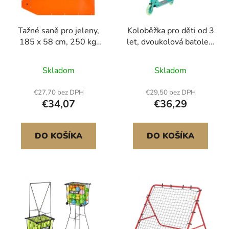
p
u
r
k
Tažné saně pro jeleny,
Koloběžka pro děti od 3
o
t
185 x 58 cm, 250 kg,
let, dvoukolová batolecí
d
o
odolné, užitkové, z PE
koloběžka se svítícími
u
v
odolného PE kluzáku s
kolečky, nastavitelná
Skladom
Skladom
k
lany a rukojetí, zesílený
výška řídítek, široká
t
nosič zvěře pro rybaření
protiskluzová deska,
€27,70 bez DPH
€29,50 bez DPH
o
na ledě, tahání dřeva a
skládací lehký rám pro
€34,07
€36,29
lov.
chlapce a dívky do 49,9
v
kg, zelený rám z
hliníkové slitiny,
DO KOŠÍKA
DO KOŠÍKA
protiskluzová rukojeť,