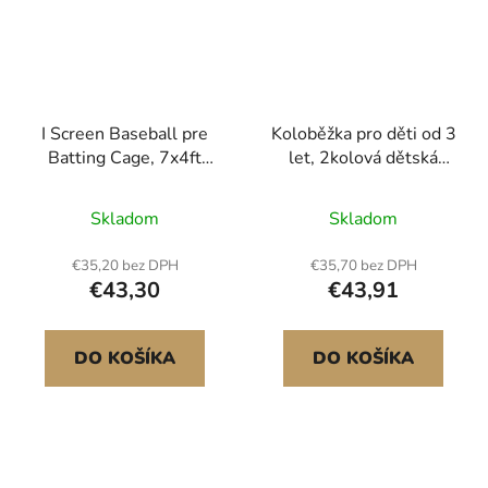
I Screen Baseball pre
Koloběžka pro děti od 3
Batting Cage, 7x4ft
let, 2kolová dětská
Baseball a Softball
koloběžka se svítícími
Safety Screen, Body
kolečky, nastavitelná
Skladom
Skladom
Protector Portable
výška řídítek, široká
Batting Net s taškou a
protiskluzová deska,
€35,20 bez DPH
€35,70 bez DPH
kolíky, Baseball Pitching
skládací lehký rám pro
€43,30
€43,91
Net pre ochranu Pitcher
chlapce a dívky do 49,9
kg, modrá
DO KOŠÍKA
DO KOŠÍKA