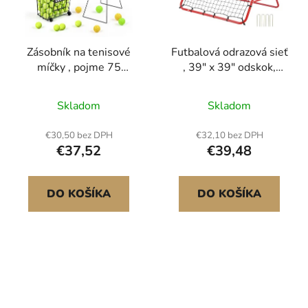
Zásobník na tenisové
Futbalová odrazová sieť
míčky , pojme 75
, 39" x 39" odskok,
tenisových míčků, vozík
prenosné futbalové
na pickleball s kolečky
tréningové darčeky,
Skladom
Skladom
pro snadné zvedání,
bránková sieť s plne
přenosný koš na
nastaviteľným uhlom,
€30,50 bez DPH
€32,10 bez DPH
pickleball s odolnou
pomôcky a vybavenie
€37,52
€39,48
konstrukcí, rukojeť, pro
pre deti, tínedžerov a
trénink a přenášení a
všetky vekové
skladování
kategórie, jednoduché
DO KOŠÍKA
DO KOŠÍKA
nastavenie a dokonalé
skladovanie