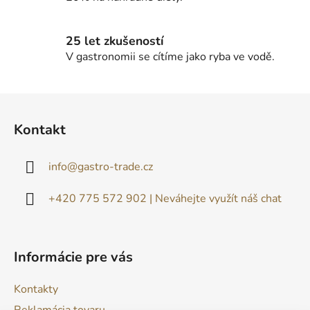
i
s
u
25 let zkušeností
V gastronomii se cítíme jako ryba ve vodě.
Z
á
Kontakt
p
ä
info
@
gastro-trade.cz
t
i
+420 775 572 902 | Neváhejte využít náš chat
e
Informácie pre vás
Kontakty
Reklamácia tovaru