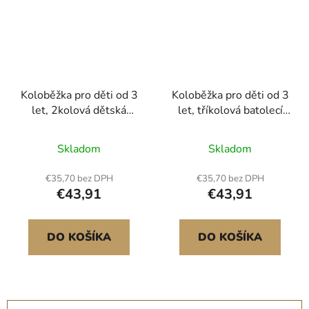
Koloběžka pro děti od 3
Koloběžka pro děti od 3
let, 2kolová dětská
let, tříkolová batolecí
koloběžka se svítícími
koloběžka se svítícími
kolečky, nastavitelná
kolečky, nastavitelná
Skladom
Skladom
výška řídítek, široká
výška řídítek, široká
protiskluzová deska,
protiskluzová deska,
€35,70 bez DPH
€35,70 bez DPH
skládací lehký rám pro
lehký hliníkový rám pro
€43,91
€43,91
chlapce a dívky do 49,9
chlapce a dívky do 74,8
kg, růžová
kg, černý rám z
hliníkové slitiny
DO KOŠÍKA
DO KOŠÍKA
protiskluzová
rukojeť<br