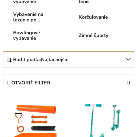
vybavenie
tenis
Vybavenie na
Korčuľovanie
lezenie po
skalách
Bowlingové
Zimné športy
vybavenie
R
Radiť podľa:
Najlacnejšie
a
d
e
OTVORIŤ FILTER
n
i
V
e
ý
p
p
r
i
o
s
d