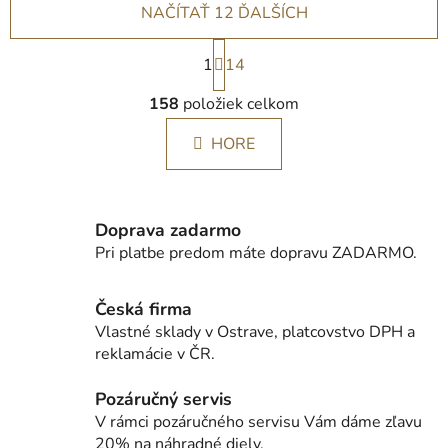
NAČÍTAŤ 12 ĎALŠÍCH
S
1
t
14
r
O
á
158
položiek celkom
v
n
l
k
HORE
á
o
d
v
a
a
c
n
Doprava zadarmo
i
i
Pri platbe predom máte dopravu ZADARMO.
e
e
p
r
Česká firma
v
Vlastné sklady v Ostrave, platcovstvo DPH a
k
reklamácie v ČR.
y
v
Pozáručný servis
ý
V rámci pozáručného servisu Vám dáme zľavu
p
20% na náhradné diely.