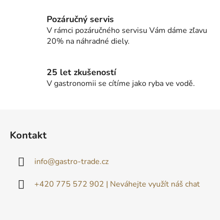
y
v
Pozáručný servis
ý
V rámci pozáručného servisu Vám dáme zľavu
p
20% na náhradné diely.
i
s
u
25 let zkušeností
V gastronomii se cítíme jako ryba ve vodě.
Z
á
Kontakt
p
ä
info
@
gastro-trade.cz
t
i
+420 775 572 902 | Neváhejte využít náš chat
e