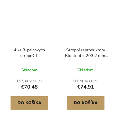
4 ks 8-palcových
Stropní reproduktory
stropných
Bluetooth, 203,2 mm,
reproduktorov 100W
systém reproduktorů do
zapustené stropné a
stropu a stěny se
Skladom
Skladom
stenové reproduktory
zesilovačem, 2pásmové
zapuštěné reproduktory,
€57,30 bez DPH
€60,90 bez DPH
pro umístění ve vlhkých
€70,48
€74,91
prostorách, domácí kino,
obývací pokoj nebo
krytá terasa, 1 pár
DO KOŠÍKA
DO KOŠÍKA