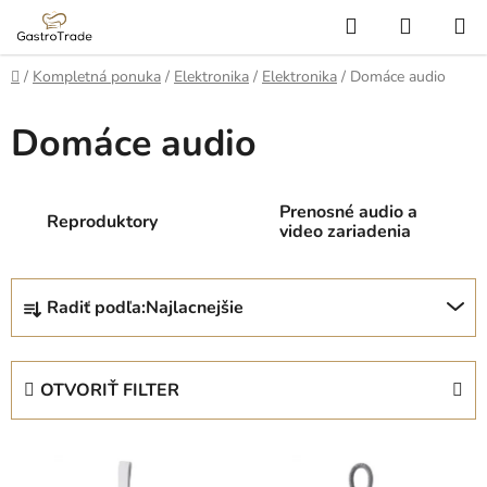
Prejsť
Hľadať
NÁKUP
na
KOŠÍK
obsah
Domov
/
Kompletná ponuka
/
Elektronika
/
Elektronika
/
Domáce audio
Domáce audio
Prenosné audio a
Reproduktory
video zariadenia
R
Radiť podľa:
Najlacnejšie
a
d
e
OTVORIŤ FILTER
n
i
V
e
ý