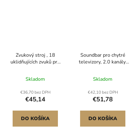
Zvukový stroj , 18
Soundbar pro chytré
uklidňujících zvuků pro
televizory, 2.0 kanály,
spaní, 7barevné noční
450mm kompaktní
světlo, 6v1 zvukový
soundbar s
Skladom
Skladom
stroj s bílým šumem a
reproduktory pro
duálními alarmy,
projektor, Bluetooth
€36,70 bez DPH
€42,10 bez DPH
aplikací, automatickým
AUX připojení, dálkové
€45,14
€51,78
vypnutím a funkcí
ovládání, snadné
paměti, pro miminka,
nastavení, 80W
dospělé, domácnost,
prostorový zvukový
DO KOŠÍKA
DO KOŠÍKA
kancelář a cestování
systém pro PC, domácí
kino