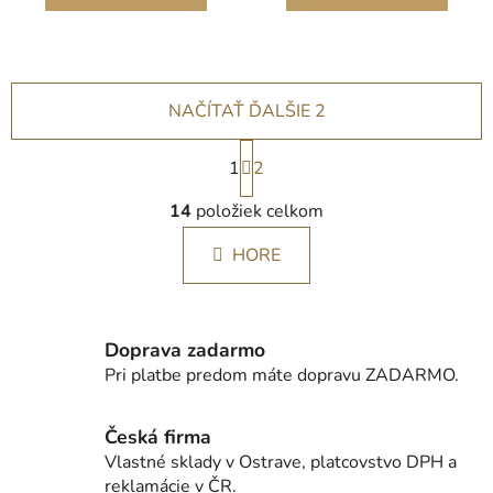
domácí audio,
jednoduchý
NAČÍTAŤ ĎALŠIE 2
S
1
t
2
r
O
á
14
položiek celkom
v
n
l
k
HORE
á
o
d
v
a
a
c
n
Doprava zadarmo
i
i
Pri platbe predom máte dopravu ZADARMO.
e
e
p
r
Česká firma
v
Vlastné sklady v Ostrave, platcovstvo DPH a
k
reklamácie v ČR.