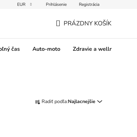
EUR
Prihlásenie
Registrácia
y
Moja objednávka
PRÁZDNY KOŠÍK
NÁKUPNÝ
KOŠÍK
oľný čas
Auto-moto
Zdravie a wellness
R
Radiť podľa:
Najlacnejšie
a
d
e
n
i