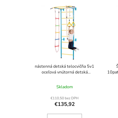
V
ý
p
i
s
p
r
o
d
u
nástenná detská telocvičňa 5v1
k
oceľová vnútorná detská
10pat
telocvičňa na cvičenie lezeckých
pro
t
hračiek
lezec
o
Skladom
gymn
v
ideá
€110,50 bez DPH
€135,92