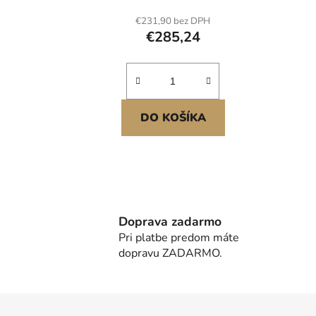
nástěnným žebříkem, skluzavkou,
prkne
€231,90 bez DPH
hrazdou, kruhy na cvičení,
nást
€285,24
houpačkou, lanovým žebříkem
DO KOŠÍKA
Doprava zadarmo
Pri platbe predom máte
dopravu ZADARMO.