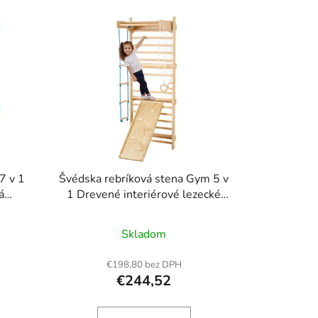
e
p
r
o
d
u
k
t
o
7 v 1
Švédska rebríková stena Gym 5 v
v
á
1 Drevené interiérové lezecké
ebné
ihrisko
Skladom
€198,80 bez DPH
€244,52