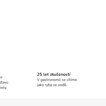
25 let zkušeností
ho
V gastronomii se cítíme
zľavu
jako ryba ve vodě.
ely.