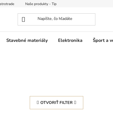
strotrade
Naše produkty - Tipy a triky
Obchodné podmienk
Stavebné materiály
Elektronika
Šport a v
OTVORIŤ FILTER