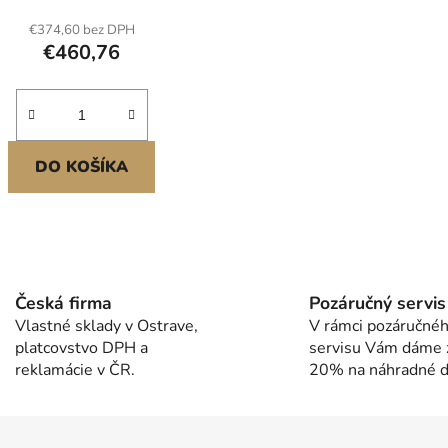
m, kruhy na cvičení, hrazdou,
€374,60 bez DPH
ěnným žebříkem, skluzavkou,
€460,76
houpačkou
DO KOŠÍKA
O
v
l
Česká firma
Pozáručný servis
á
Vlastné sklady v Ostrave,
V rámci pozáručné
d
platcovstvo DPH a
servisu Vám dáme 
a
reklamácie v ČR.
20% na náhradné di
c
i
e
p