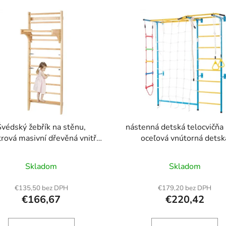
Švédský žebřík na stěnu,
nástenná detská telocvičňa 
rová masivní dřevěná vnitřní
oceľová vnútorná detsk
lézačka, nosnost 220 liber,
telocvičňa na lezenie cvič
ký žebřík pro děti a dospělé,
hračky
Skladom
Skladom
astické hrazdy s hrazdou -
lní dárek pro chlapce a dívky
€135,50 bez DPH
€179,20 bez DPH
€166,67
€220,42