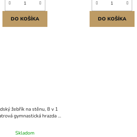
DO KOŠÍKA
DO KOŠÍKA
dský žebřík na stěnu, 8 v 1
trová gymnastická hrazda z
asivního dřeva pro děti a
ělé, 220 liber vnitřní herní
Skladom
da prolézaček s lezeckým