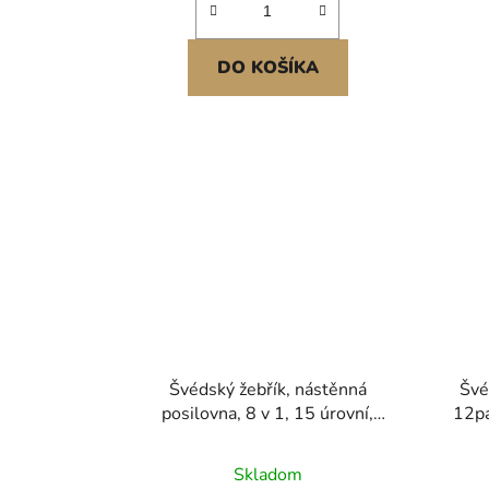
DO KOŠÍKA
Švédský žebřík, nástěnná
Švé
posilovna, 8 v 1, 15 úrovní,
12pa
masivní dřevěná vnitřní
m
prolézačka, nástěnné hrazdy o
dosp
Skladom
nosnosti 100 kg, lezecká sada s
sa