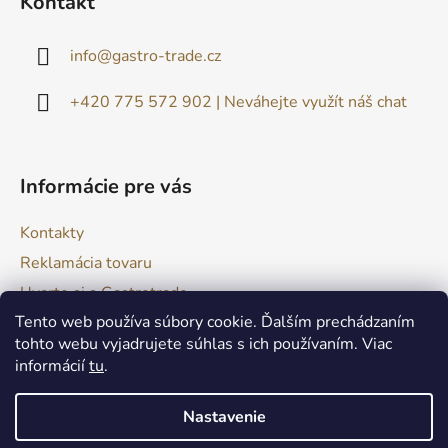
Kontakt
p
ä
info
@
gastro-trade.cz
t
i
+420 775 572 902 | Neváhejte využít náš chat
e
Informácie pre vás
Kontakty
Reklamácia tovaru
Uvarte si s Gastrotrade
Tento web používa súbory cookie. Ďalším prechádzaním
Naše produkty - Tipy a triky
tohto webu vyjadrujete súhlas s ich používaním. Viac
Obchodné podmienky
informácií
tu
.
Moja objednávka
Nastavenie