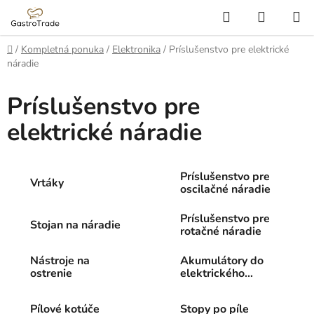
Prejsť
Hľadať
NÁKUP
na
KOŠÍK
obsah
Domov
/
Kompletná ponuka
/
Elektronika
/
Príslušenstvo pre elektrické
náradie
Príslušenstvo pre
elektrické náradie
Príslušenstvo pre
Vrtáky
oscilačné náradie
Príslušenstvo pre
Stojan na náradie
rotačné náradie
Nástroje na
Akumulátory do
ostrenie
elektrického
náradia
Pílové kotúče
Stopy po píle