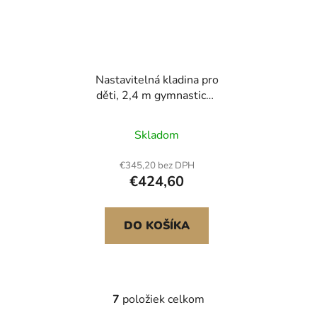
Nastavitelná kladina pro
děti, 2,4 m gymnastická
kladina, vysoké a nízké
podlahové trámy s 5
Skladom
nastavitelnými výškami
pro všechny
€345,20 bez DPH
gymnastické úrovně,
€424,60
profesionální
gymnastické vybavení
pro domácnosti a
DO KOŠÍKA
posilovny, Galaxy
7
položiek celkom
O