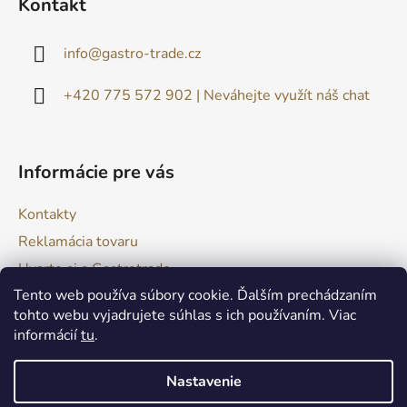
Kontakt
p
ä
info
@
gastro-trade.cz
t
i
+420 775 572 902 | Neváhejte využít náš chat
e
Informácie pre vás
Kontakty
Reklamácia tovaru
Uvarte si s Gastrotrade
Tento web používa súbory cookie. Ďalším prechádzaním
Naše produkty - Tipy a triky
tohto webu vyjadrujete súhlas s ich používaním. Viac
Obchodné podmienky
informácií
tu
.
Moja objednávka
Nastavenie