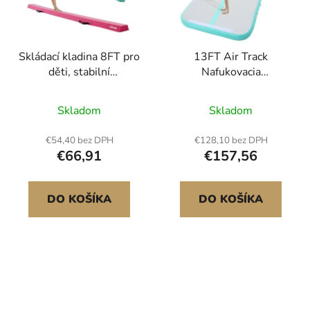
Skládací kladina 8FT pro
13FT Air Track
děti, stabilní
Nafukovacia
gymnastická kladina
gymnastická tréningová
90,7 kg s
podložka s pumpou
Skladom
Skladom
protiskluzovými
podložkami,
€54,40 bez DPH
€128,10 bez DPH
gymnastické tréninkové
€66,91
€157,56
vybavení s
protiskluzovým dnem a
přepravní taškou pro
DO KOŠÍKA
DO KOŠÍKA
domácí posilovnu,
růžová