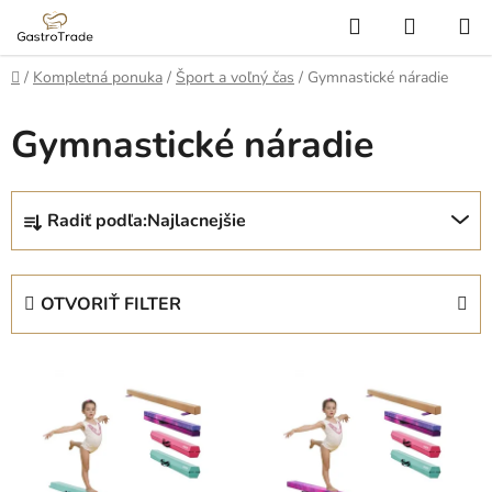
Prejsť
Hľadať
NÁKUP
na
KOŠÍK
obsah
Domov
/
Kompletná ponuka
/
Šport a voľný čas
/
Gymnastické náradie
Gymnastické náradie
R
Radiť podľa:
Najlacnejšie
a
d
e
OTVORIŤ FILTER
n
i
V
e
ý
p
p
r
i
o
s
d