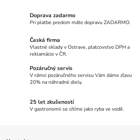
v
l
Doprava zadarmo
á
d
Pri platbe predom máte dopravu ZADARMO.
a
c
Česká firma
i
Vlastné sklady v Ostrave, platcovstvo DPH a
e
reklamácie v ČR.
p
r
Pozáručný servis
v
V rámci pozáručného servisu Vám dáme zľavu
k
20% na náhradné diely.
y
v
ý
25 let zkušeností
p
V gastronomii se cítíme jako ryba ve vodě.
i
s
u
Z
á