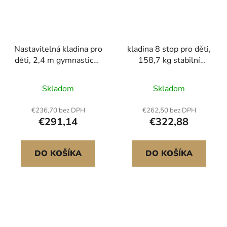
Nastavitelná kladina pro
kladina 8 stop pro děti,
děti, 2,4 m gymnastická
158,7 kg stabilní
kladina, vysoké a nízké
gymnastická kladina s
podlahové trámy s 5
protiskluzovými
Skladom
Skladom
nastavitelnými výškami
dřevěnými podložkami,
pro všechny
gymnastické cvičební
€236,70 bez DPH
€262,50 bez DPH
gymnastické úrovně,
vybavení s dřevěným
€291,14
€322,88
profesionální
jádrem a protiskluzovou
gymnastické vybavení
spodní stranou pro
pro domácnosti a
domácnost a posilovnu,
DO KOŠÍKA
DO KOŠÍKA
posilovny, fialová
žlutá