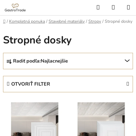
Prejsť
Hľadať
NÁKUP
na
KOŠÍK
obsah
Domov
/
Kompletná ponuka
/
Stavebné materiály
/
Stropy
/
Stropné dosky
Stropné dosky
R
Radiť podľa:
Najlacnejšie
a
d
e
OTVORIŤ FILTER
n
i
V
e
ý
p
p
r
i
o
s
d