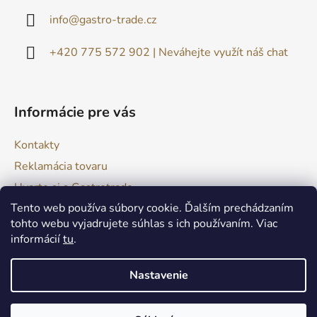
ä
info
@
gastro-trade.cz
t
i
+420 775 572 902 | Neváhejte využít náš chat
e
Informácie pre vás
Kontakty
Reklamácia tovaru
Uvarte si s Gastrotrade
Tento web používa súbory cookie. Ďalším prechádzaním
Naše produkty - Tipy a triky
tohto webu vyjadrujete súhlas s ich používaním. Viac
Obchodné podmienky
informácií
tu
.
Moja objednávka
Nastavenie
Vytvoril Shoptet