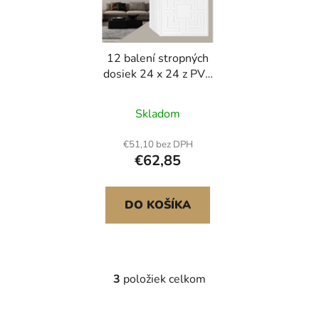
12 balení stropných
dosiek 24 x 24 z PVC
Jednoduchá inštalácia
Vzor bielej ozveny
Skladom
€51,10 bez DPH
€62,85
DO KOŠÍKA
3
položiek celkom
O
v
l