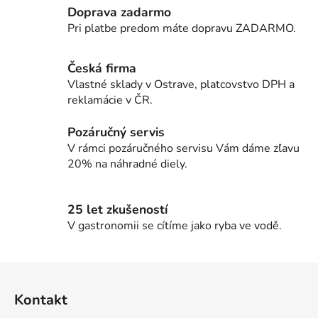
Doprava zadarmo
á
d
Pri platbe predom máte dopravu ZADARMO.
a
c
Česká firma
i
Vlastné sklady v Ostrave, platcovstvo DPH a
e
reklamácie v ČR.
p
r
Pozáručný servis
v
V rámci pozáručného servisu Vám dáme zľavu
k
20% na náhradné diely.
y
v
ý
25 let zkušeností
p
V gastronomii se cítíme jako ryba ve vodě.
i
s
u
Z
á
Kontakt
p