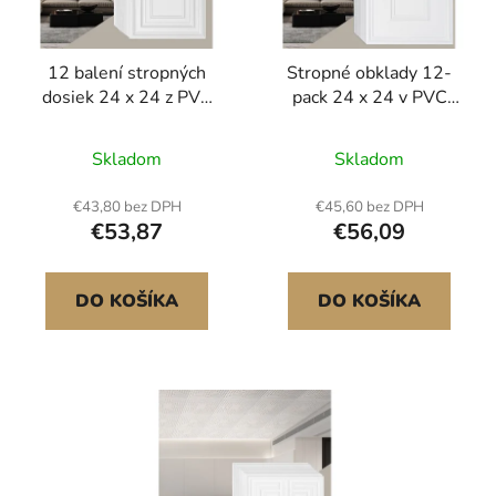
p
u
r
k
12 balení stropných
Stropné obklady 12-
o
t
dosiek 24 x 24 z PVC
pack 24 x 24 v PVC
d
o
Jednoduchá inštalácia
Jednoduchá inštalácia
u
v
Biely kolíkový vzor
Biela geometrická
Skladom
Skladom
k
t
€43,80 bez DPH
€45,60 bez DPH
o
€53,87
€56,09
v
DO KOŠÍKA
DO KOŠÍKA