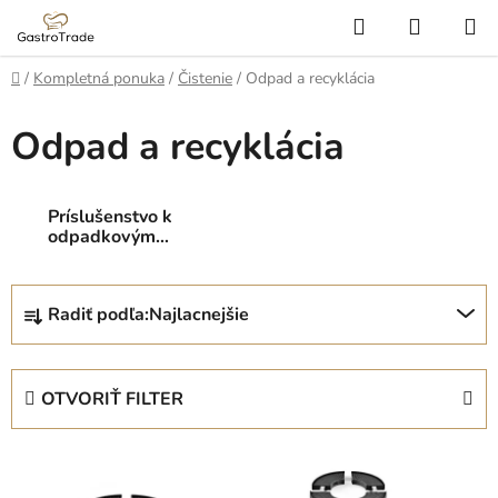
Prejsť
Hľadať
NÁKUP
na
KOŠÍK
obsah
Domov
/
Kompletná ponuka
/
Čistenie
/
Odpad a recyklácia
Odpad a recyklácia
Príslušenstvo k
odpadkovým
košom
R
Radiť podľa:
Najlacnejšie
a
d
e
OTVORIŤ FILTER
n
i
V
e
ý