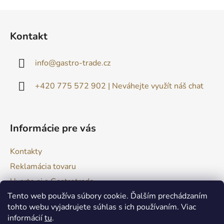
u
Z
á
Kontakt
p
ä
info
@
gastro-trade.cz
t
i
+420 775 572 902 | Neváhejte využít náš chat
e
Informácie pre vás
Kontakty
Reklamácia tovaru
Uvarte si s Gastrotrade
Tento web používa súbory cookie. Ďalším prechádzaním
Naše produkty - Tipy a triky
tohto webu vyjadrujete súhlas s ich používaním. Viac
Obchodné podmienky
informácií
tu
.