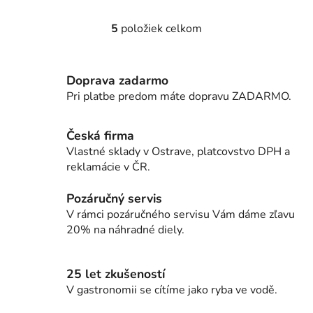
5
položiek celkom
O
v
l
Doprava zadarmo
á
d
Pri platbe predom máte dopravu ZADARMO.
a
c
Česká firma
i
Vlastné sklady v Ostrave, platcovstvo DPH a
e
reklamácie v ČR.
p
r
Pozáručný servis
v
V rámci pozáručného servisu Vám dáme zľavu
k
20% na náhradné diely.
y
v
ý
25 let zkušeností
p
V gastronomii se cítíme jako ryba ve vodě.
i
s