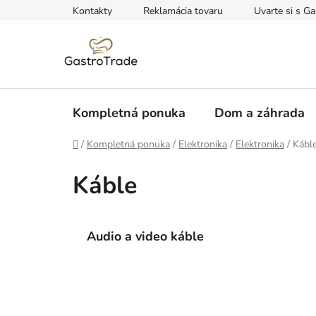
Prejsť
Kontakty
Reklamácia tovaru
Uvarte si s Ga
na
obsah
Kompletná ponuka
Dom a záhrada
Domov
/
Kompletná ponuka
/
Elektronika
/
Elektronika
/
Kábl
Káble
Audio a video káble