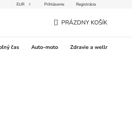
EUR
Prihlásenie
Registrácia
y
Moja objednávka
PRÁZDNY KOŠÍK
NÁKUPNÝ
KOŠÍK
oľný čas
Auto-moto
Zdravie a wellness