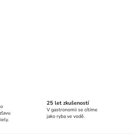
25 let zkušeností
ho
V gastronomii se cítíme
zľavu
jako ryba ve vodě.
ely.