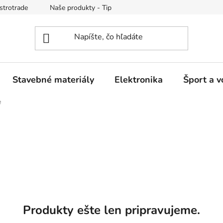
strotrade
Naše produkty - Tipy a triky
Obchodné podmienk
Stavebné materiály
Elektronika
Šport a v
e
Produkty ešte len pripravujeme.