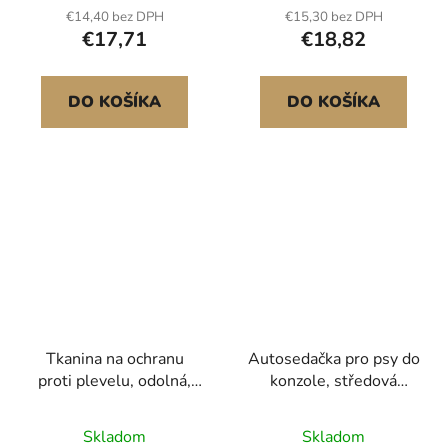
nástroj pro vysoce
malíře, polyethylenová
€14,40 bez DPH
€15,30 bez DPH
odolné sázecí stroje na
plachta pro parozábranu
€17,71
€18,82
cibuloviny, příslušenství
v plazivých prostorech,
pro vrtání otvorů pro
víceúčelová, černá
zahradní vrtačku, vrtání
DO KOŠÍKA
DO KOŠÍKA
otvorů pro plot, kopání
otvorů
Tkanina na ochranu
Autosedačka pro psy do
proti plevelu, odolná,
konzole, středová
0,4 x 15,2 m, 90,7 g,
konzola pro malé psy,
zahradní tkanina, tkané
autosedačka pro domácí
Skladom
Skladom
látky proti plevelu,
mazlíčky do loketní