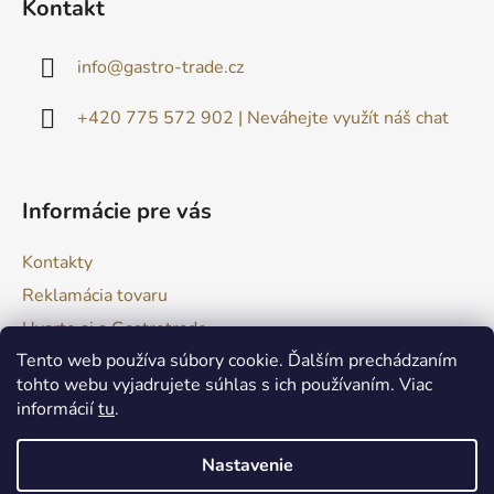
Kontakt
p
ä
info
@
gastro-trade.cz
t
i
+420 775 572 902 | Neváhejte využít náš chat
e
Informácie pre vás
Kontakty
Reklamácia tovaru
Uvarte si s Gastrotrade
Tento web používa súbory cookie. Ďalším prechádzaním
Naše produkty - Tipy a triky
tohto webu vyjadrujete súhlas s ich používaním. Viac
Obchodné podmienky
informácií
tu
.
Moja objednávka
Nastavenie