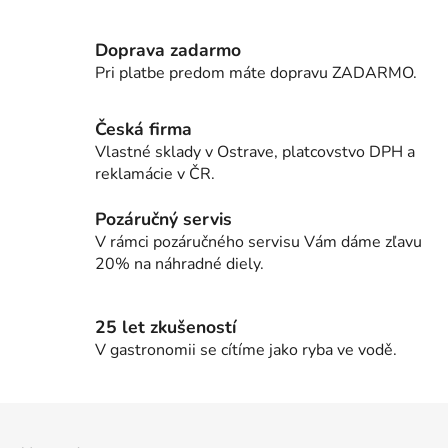
v
a
a
c
n
Doprava zadarmo
i
i
Pri platbe predom máte dopravu ZADARMO.
e
e
p
r
Česká firma
v
Vlastné sklady v Ostrave, platcovstvo DPH a
k
reklamácie v ČR.
y
v
Pozáručný servis
ý
V rámci pozáručného servisu Vám dáme zľavu
p
20% na náhradné diely.
i
s
u
25 let zkušeností
V gastronomii se cítíme jako ryba ve vodě.
Z
á