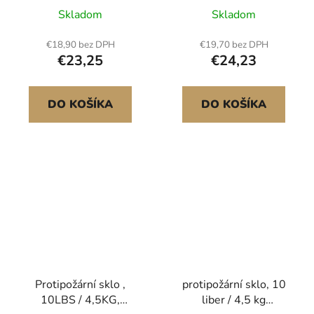
vrták pro šestihranné
reflexní diamantové
Skladom
Skladom
vrtáky 3/8", Vysoce
korálky z ohniště o
odolný nástroj pro
průměru 1 palec / 25,4
€18,90 bez DPH
€19,70 bez DPH
sázení cibulí, Nástavce
mm, vysoce lesklé
€23,25
€24,23
pro vrtání otvorů pro
kamenné dekorace pro
bagr
stůl u ohniště, karibská
modrá
DO KOŠÍKA
DO KOŠÍKA
Protipožární sklo ,
protipožární sklo, 10
10LBS / 4,5KG,
liber / 4,5 kg