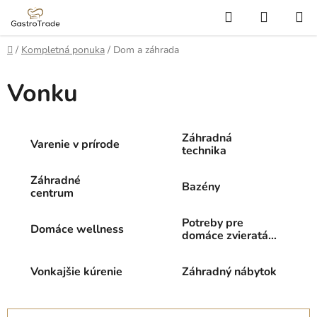
Prejsť
Hľadať
NÁKUP
na
KOŠÍK
obsah
Domov
/
Kompletná ponuka
/
Dom a záhrada
Vonku
Záhradná
Varenie v prírode
technika
Záhradné
Bazény
centrum
Potreby pre
Domáce wellness
domáce zvieratá
a voľne žijúce
zvieratá
Vonkajšie kúrenie
Záhradný nábytok
R