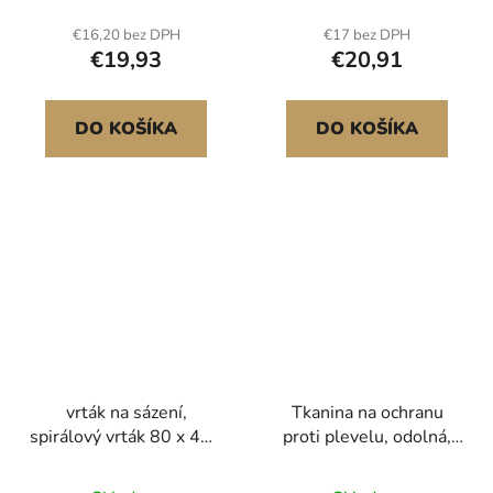
zahradní tkaniny,
opěrky s připínacím
€16,20 bez DPH
€17 bez DPH
zábrana proti plevelu,
vodítkem, nastavitelné
€19,93
€20,91
půdopokryvná látka,
popruhy, nosnost až 3,6
geotextilie, zahradní
kg, tmavě šedá
rohož, černá 3,2 oz
DO KOŠÍKA
DO KOŠÍKA
hustě tkaného PP
Hladké
vrták na sázení,
Tkanina na ochranu
spirálový vrták 80 x 410
proti plevelu, odolná,
mm, pro vrtačky s
0,4 x 30,5 m, 90,7 g,
šestihranným
zahradní tkanina, tkané