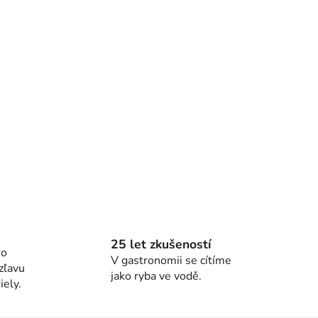
25 let zkušeností
ho
V gastronomii se cítíme
zľavu
jako ryba ve vodě.
ely.