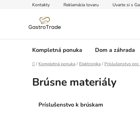
Prejsť
Kontakty
Reklamácia tovaru
Uvarte si s Ga
na
obsah
Kompletná ponuka
Dom a záhrada
Domov
/
Kompletná ponuka
/
Elektronika
/
Príslušenstvo pre 
Brúsne materiály
Príslušenstvo k brúskam