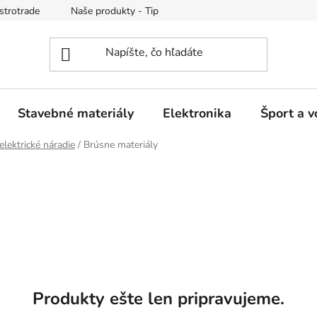
strotrade
Naše produkty - Tipy a triky
Obchodné podmienk
Stavebné materiály
Elektronika
Šport a v
elektrické náradie
/
Brúsne materiály
Produkty ešte len pripravujeme.