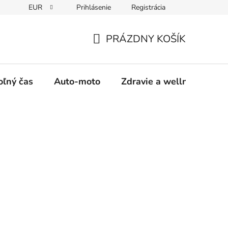
EUR
Prihlásenie
Registrácia
y
Moja objednávka
PRÁZDNY KOŠÍK
NÁKUPNÝ
KOŠÍK
oľný čas
Auto-moto
Zdravie a wellness