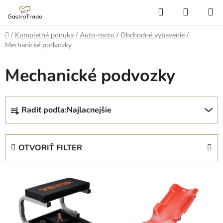
Prejsť
Hľadať
NÁKUP
na
KOŠÍK
obsah
Domov
/
Kompletná ponuka
/
Auto-moto
/
Obchodné vybavenie
/
Mechanické podvozky
Mechanické podvozky
R
Radiť podľa:
Najlacnejšie
a
d
e
OTVORIŤ FILTER
n
i
V
e
ý
p
p
r
i
o