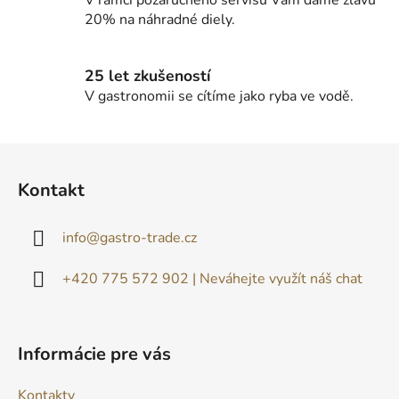
p
20% na náhradné diely.
i
s
u
25 let zkušeností
V gastronomii se cítíme jako ryba ve vodě.
Z
á
Kontakt
p
ä
info
@
gastro-trade.cz
t
i
+420 775 572 902 | Neváhejte využít náš chat
e
Informácie pre vás
Kontakty