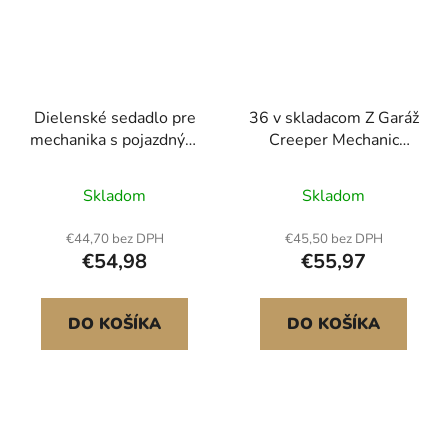
Dielenské sedadlo pre
36 v skladacom Z Garáž
mechanika s pojazdným
Creeper Mechanic
stolom s nosnosťou
Creeper Stool 300 lbs
300 lb s kolieskami a
Capacity
Skladom
Skladom
zásobníkom na náradie
€44,70 bez DPH
€45,50 bez DPH
€54,98
€55,97
DO KOŠÍKA
DO KOŠÍKA