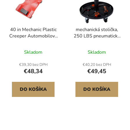
40 in Mechanic Plastic
mechanická stolička,
Creeper Automobilová
250 LBS pneumatická
pojazdná garáž 350 lb
plaziaca stolička pre
HDPE
garáž/dielňu, výškovo
Skladom
Skladom
nastaviteľná 22 in-28 in
polstrovaná plaziaca
€39,30 bez DPH
€40,20 bez DPH
pracovná stolička so
€48,34
€49,45
zásobníkom na náradie,
pre garáž, dielňu,
autoopravovňu, čierna +
DO KOŠÍKA
DO KOŠÍKA
oranžová