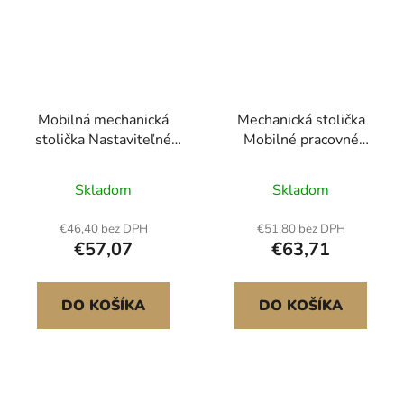
Mobilná mechanická
Mechanická stolička
stolička Nastaviteľné
Mobilné pracovné
garážové sedadlo
sedadlo 300 lb
Nosnosť 300 lb s
Nákladné
Skladom
Skladom
kolieskami
sedadlo/podlahová
stolička s kolieskami
€46,40 bez DPH
€51,80 bez DPH
€57,07
€63,71
DO KOŠÍKA
DO KOŠÍKA