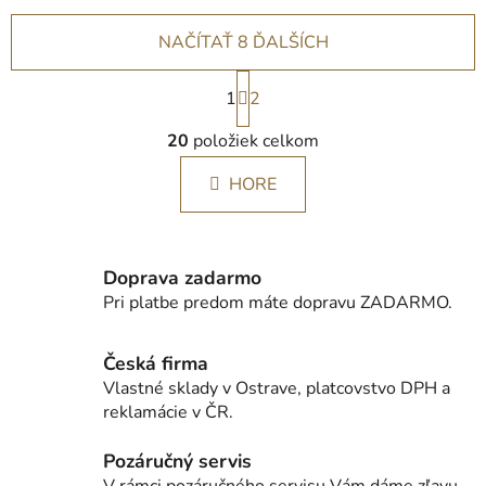
NAČÍTAŤ 8 ĎALŠÍCH
S
1
t
2
r
O
á
20
položiek celkom
v
n
l
k
HORE
á
o
d
v
a
a
c
n
Doprava zadarmo
i
i
Pri platbe predom máte dopravu ZADARMO.
e
e
p
r
Česká firma
v
Vlastné sklady v Ostrave, platcovstvo DPH a
k
reklamácie v ČR.
y
v
Pozáručný servis
ý
V rámci pozáručného servisu Vám dáme zľavu