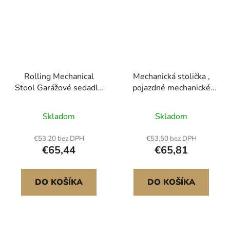
Rolling Mechanical
Mechanická stolička ,
Stool Garážové sedadlo
pojazdné mechanické
300 lb zaťaženie s
sedadlo s nosnosťou
kolieskami a úložným
300 LBS, so 4"
Skladom
Skladom
priestorom
kolieskami, s tromi
výsuvnými zásobníkmi
€53,20 bez DPH
€53,50 bez DPH
na náradie a zásuvkou,
€65,44
€65,81
vysoko výkonné
pojazdné sedadlo pre
domácich kutilov v
DO KOŠÍKA
DO KOŠÍKA
garáži