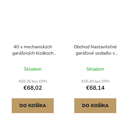
40 v mechanických
Obchod Nastaviteľné
garážových klzákoch
garážové sedadlo s
300 lb Automobilový
nosnosťou 300 lb s
valcový klzák
operadlom a kolieskami
Skladom
Skladom
€55,30 bez DPH
€55,40 bez DPH
€68,02
€68,14
DO KOŠÍKA
DO KOŠÍKA