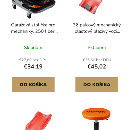
s
d
p
u
r
k
Garážová stolička pro
36 palcový mechanický
o
t
mechaniky, 250 liber,
plastový plazivý vozík
d
o
pérové sedadlo pod
Automobilová pojazdná
u
v
tácku na nářadí v autě
garáž 350 lb HDPE
Skladom
Skladom
k
t
€27,80 bez DPH
€36,60 bez DPH
o
€34,19
€45,02
v
DO KOŠÍKA
DO KOŠÍKA