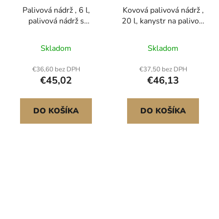
Palivová nádrž , 6 l,
Kovová palivová nádrž ,
palivová nádrž s
20 l, kanystr na palivo s
výlevkou a 1,9l extra
výlevkou a pohodlnou
olejovou nádrží,
rukojetí, maximální
Skladom
Skladom
maximální průtok 5,5
průtok 6 l/min,
l/min, nepropustná a
nepropustná a
€36,60 bez DPH
€37,50 bez DPH
přenosná plochá nádrž
korozivzdorná kovová
€45,02
€46,13
na kapalinu pro většinu
nádrž na benzín pro
automobilů, motocyklů,
většinu aut, motocyklů,
čtyřkolek, UTV Hadice
čtyřkolek, UTV, zelená
DO KOŠÍKA
DO KOŠÍKA
Φ21 mm – stálý proud
Hadice Φ20 mm – stálý
Pohodlná
proud<br/