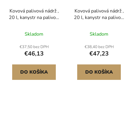
Kovová palivová nádrž ,
Kovová palivová nádrž ,
20 l, kanystr na palivo s
20 l, kanystr na palivo s
výlevkou a pohodlnou
výlevkou a pohodlnou
rukojetí, maximální
rukojetí, maximální
Skladom
Skladom
průtok 6 l/min,
průtok 6 l/min,
nepropustná a
nepropustná a
€37,50 bez DPH
€38,40 bez DPH
korozivzdorná kovová
korozivzdorná kovová
€46,13
€47,23
nádrž na benzín pro
nádrž na benzín pro
většinu aut, motocyklů,
většinu aut, motocyklů,
čtyřkolek, UTV, žlutá
čtyřkolek, UTV, červená
DO KOŠÍKA
DO KOŠÍKA
Hadice Φ20 mm – stálý
Hadice Φ20 mm – stálý
proud<br/
proud<br/