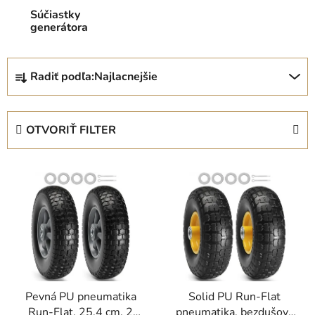
Súčiastky
generátora
R
Radiť podľa:
Najlacnejšie
a
d
e
OTVORIŤ FILTER
n
i
V
e
ý
p
p
r
i
o
s
d
p
u
r
k
Pevná PU pneumatika
Solid PU Run-Flat
o
t
Run-Flat, 25,4 cm, 2
pneumatika, bezdušová