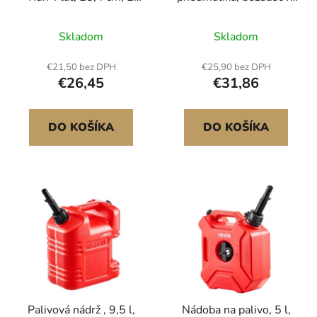
d
o
kusy, dynamické zatížení
pneumatika, 25,4 cm, 2
u
v
81,6 kg, statické
ks, 181,4 kg
Skladom
Skladom
k
zatížení 99,8 kg,
t
bezdušové pneumatiky
€21,50 bez DPH
€25,90 bez DPH
o
a kola s defektem pro
€26,45
€31,86
ruční vozíky, užitkové
v
vozíky, vozíky, zahradní
přívěsy a různé vozíky
DO KOŠÍKA
DO KOŠÍKA
Palivová nádrž , 9,5 l,
Nádoba na palivo, 5 l,