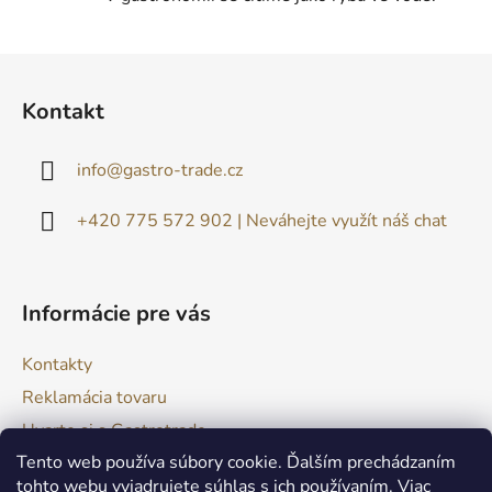
Z
á
Kontakt
p
ä
info
@
gastro-trade.cz
t
i
+420 775 572 902 | Neváhejte využít náš chat
e
Informácie pre vás
Kontakty
Reklamácia tovaru
Uvarte si s Gastrotrade
Tento web používa súbory cookie. Ďalším prechádzaním
Naše produkty - Tipy a triky
tohto webu vyjadrujete súhlas s ich používaním. Viac