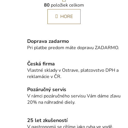
O
á
80
položiek celkom
v
n
l
k
HORE
á
o
d
v
a
a
c
n
Doprava zadarmo
i
i
Pri platbe predom máte dopravu ZADARMO.
e
e
p
r
Česká firma
v
Vlastné sklady v Ostrave, platcovstvo DPH a
k
reklamácie v ČR.
y
v
Pozáručný servis
ý
V rámci pozáručného servisu Vám dáme zľavu
p
20% na náhradné diely.
i
s
u
25 let zkušeností
V gastronomii se cítíme jako ryba ve vodě.