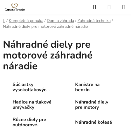
Prejsť
Hľadať
NÁKUP
na
KOŠÍK
obsah
Domov
/
Kompletná ponuka
/
Dom a záhrada
/
Záhradná technika
/
Náhradné diely pre motorové záhradné náradie
Náhradné diely pre
motorové záhradné
náradie
Súčiastky
Kanistre na
vysokotlakových
benzín
čističov
Hadice na tlakové
Náhradné diely
umývačky
pre motory
Rôzne diely pre
Náhradné kolesá
outdoorové
vybavenie