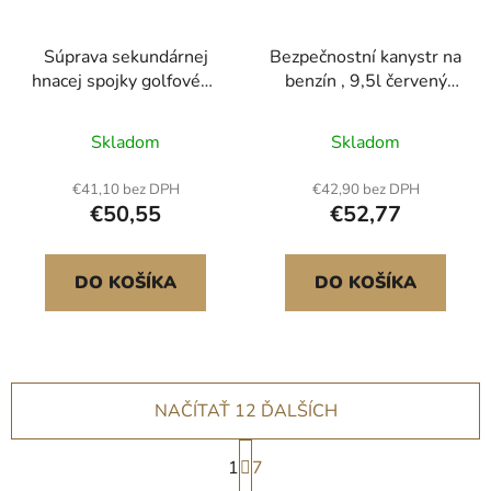
Súprava sekundárnej
Bezpečnostní kanystr na
hnacej spojky golfového
benzín , 9,5l červený
vozíka s kovovým
bezpečnostní kanystr na
povrchom 1985-2007
benzín typu I s
Skladom
Skladom
Súprava hnacej spojky
nerezovou pojistkou
kompatibilná s
proti plameni,
€41,10 bez DPH
€42,90 bez DPH
golfovým vozíkom
samouzavíracím víkem a
€50,55
€52,77
Yamaha Low End G2-
PE trychtýřem, nádoba
G28 (s pružinou)
na skladování hořlavin z
uhlíkové oceli s
DO KOŠÍKA
DO KOŠÍKA
ergonomickou rukojetí
Červený
NAČÍTAŤ 12 ĎALŠÍCH
S
1
t
7
r