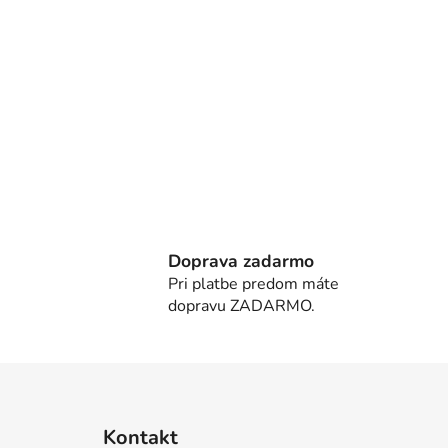
Doprava zadarmo
Pri platbe predom máte
dopravu ZADARMO.
Z
á
Kontakt