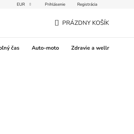
EUR
Prihlásenie
Registrácia
y
Moja objednávka
PRÁZDNY KOŠÍK
NÁKUPNÝ
KOŠÍK
oľný čas
Auto-moto
Zdravie a wellness