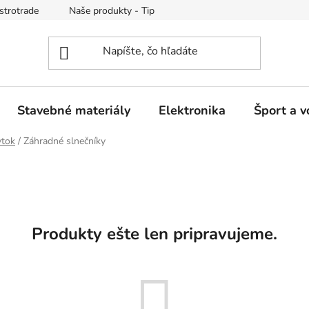
strotrade
Naše produkty - Tipy a triky
Obchodné podmienk
Stavebné materiály
Elektronika
Šport a v
ytok
/
Záhradné slnečníky
Produkty ešte len pripravujeme.