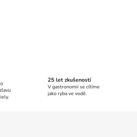
25 let zkušeností
ho
V gastronomii se cítíme
zľavu
jako ryba ve vodě.
ely.