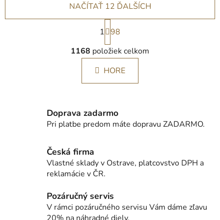
NAČÍTAŤ 12 ĎALŠÍCH
S
1
t
98
r
O
á
1168
položiek celkom
v
n
l
k
HORE
á
o
d
v
a
a
c
n
Doprava zadarmo
i
i
Pri platbe predom máte dopravu ZADARMO.
e
e
p
r
Česká firma
v
Vlastné sklady v Ostrave, platcovstvo DPH a
k
reklamácie v ČR.
y
v
Pozáručný servis
ý
V rámci pozáručného servisu Vám dáme zľavu
p
20% na náhradné diely.