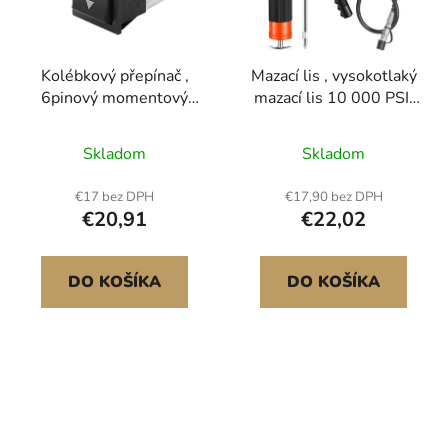
Kolébkový přepínač ,
Mazací lis , vysokotlaký
6pinový momentový
mazací lis 10 000 PSI,
DPDT kolébkový
sada pro těžký mazací
přepínač, 3polohový
lis s pistolovou rukojetí
Skladom
Skladom
(ZAP)-VYP-(ZAP)
a objemem 0,4 l,
přepínač polarity AC
obsahuje ohebnou
€17 bez DPH
€17,90 bez DPH
250V/16A 125V/20A
hadici 46 cm, 1
€20,91
€22,02
pro domácí spotřebiče
prodlužovací pevnou
pro automobily, lodě
trubku a 1 ostrou trysku
pro automobilový a
DO KOŠÍKA
DO KOŠÍKA
námořní průmysl
Snadná údržba<br/