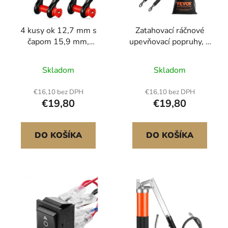
p
u
r
k
4 kusy ok 12,7 mm s
Zatahovací ráčnové
o
t
čapom 15,9 mm,
upevňovací popruhy, 2
d
o
pevnosť v ťahu 8 ton
palce x 4 stopy, ráčnové
u
v
upevňovací popruhy s
Skladom
Skladom
k
bezpečnostním zámkem
t
S-háky, balení 2 kusů
€16,10 bez DPH
€16,10 bez DPH
o
pro vysoce odolné
€19,80
€19,80
ráčnové upevňovací
v
popruhy s pevností v
tahu 1500 liber, pro
DO KOŠÍKA
DO KOŠÍKA
přívěsy, vozidla, lodě