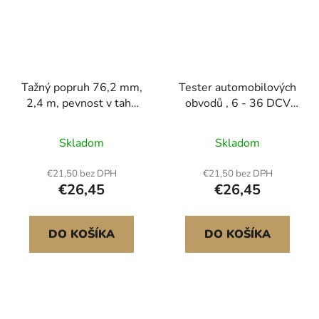
Tažný popruh 76,2 mm,
Tester automobilových
2,4 m, pevnost v tahu
obvodů , 6 - 36 DCV
16329 kg, trojitě
napájecích obvodů s
zesílené smyčky,
osvětlením,
Skladom
Skladom
ochrana proti přetržení,
automobilová napájecí
prodlužovací popruh
sonda s kabelem 4 m,
€21,50 bez DPH
€21,50 bez DPH
navijáku, odtahování a
detektor vodičů s ABS
€26,45
€26,45
vyprošťování v terénu,
pláštěm pro sedany,
odolnost proti
SUV, obytné vozy a
extrémnímu počasí
nákladní vozy
DO KOŠÍKA
DO KOŠÍKA