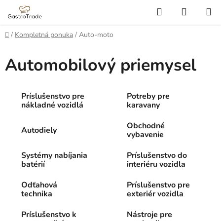
Prejsť
Hľadať
NÁKUP
na
KOŠÍK
obsah
Domov
/
Kompletná ponuka
/
Auto-moto
Automobilový priemysel
Príslušenstvo pre
Potreby pre
nákladné vozidlá
karavany
Obchodné
Autodiely
vybavenie
Systémy nabíjania
Príslušenstvo do
batérií
interiéru vozidla
Odťahová
Príslušenstvo pre
technika
exteriér vozidla
Príslušenstvo k
Nástroje pre