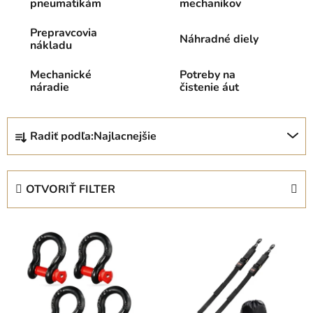
pneumatikám
mechanikov
Prepravcovia
Náhradné diely
nákladu
Mechanické
Potreby na
náradie
čistenie áut
R
Radiť podľa:
Najlacnejšie
a
d
e
OTVORIŤ FILTER
n
i
V
e
ý
p
p
r
i
o
s
d