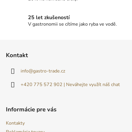
i
s
u
25 let zkušeností
V gastronomii se cítíme jako ryba ve vodě.
Z
á
Kontakt
p
ä
info
@
gastro-trade.cz
t
i
+420 775 572 902 | Neváhejte využít náš chat
e
Informácie pre vás
Kontakty
Reklamácia tovaru