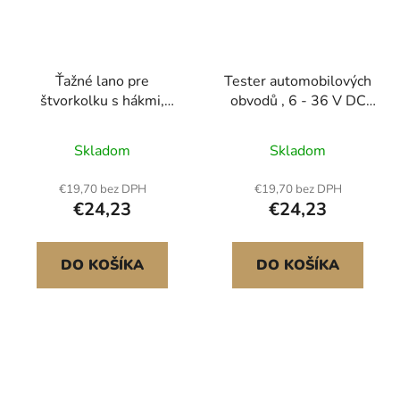
Ťažné lano pre
Tester automobilových
štvorkolku s hákmi,
obvodů , 6 - 36 V DC
50,8 mm x 6,1 m,
napájecích obvodů s
nosnosť 7711 kg,
LED obrazovkou a
Skladom
Skladom
odolné ťažné lano s
osvětlením,
bezpečnostnými hákmi
automobilová napájecí
€19,70 bez DPH
€19,70 bez DPH
pre nákladné vozidlá a
sonda s kabelem 4 m,
€24,23
€24,23
vozidlá, nevyhnutné
ABS pouzdro,
príslušenstvo na
vyhledávač elektrických
ťahanie pri cestnej
detektorů
DO KOŠÍKA
DO KOŠÍKA
asistencii