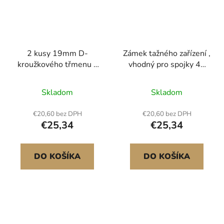
2 kusy 19mm D-
Zámek tažného zařízení ,
kroužkového třmenu s
vhodný pro spojky 46
22,2mm závitovým
mm, 50,8 mm, 58,7
čepem, pevnost v tahu
mm, odolný kulový
Skladom
Skladom
28,5 tuny
zámek s ochranou proti
krádeži se 3 klíči, odolný
€20,60 bez DPH
€20,60 bez DPH
proti vypáčení a
€25,34
€25,34
nárazům, vhodný pro
obytné vozy, lodě,
přívěsy, červený
DO KOŠÍKA
DO KOŠÍKA
Univerzální zámek pro
spojku Silná