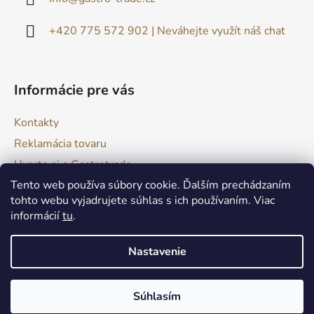
t
i
+420 775 572 902 | Neváhejte využít náš chat
e
Informácie pre vás
Kontakty
Reklamácia tovaru
Uvarte si s Gastrotrade
Tento web používa súbory cookie. Ďalším prechádzaním
Naše produkty - Tipy a triky
tohto webu vyjadrujete súhlas s ich používaním. Viac
Obchodné podmienky
informácií
tu
.
Moja objednávka
Nastavenie
Vytvoril Shoptet
Súhlasím
Copyright 2026
GASTRO TRADE
. Všetky práva