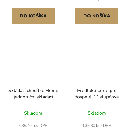
poranění nohou, pro
kol
osoby se zdravotním
postižením, 1 pár, 300
DO KOŠÍKA
DO KOŠÍKA
liber
Skládací chodítko Hemi,
Předloktí berle pro
jednoruční skládací
dospělé, 11stupňové
chodítko pro seniory s
výškově nastavitelné
6stupňovou
berle s 4stupňovou
Skladom
Skladom
nastavitelnou výškou,
horní manžetou, lehké
lehký hliník | Boční
hliníkové lékařské
€35,70 bez DPH
€39,30 bez DPH
jednoruční pomůcka pro
podpůrné berle pro