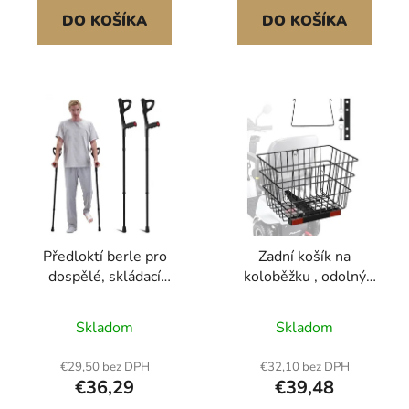
příslušenství pro
mazlíčků, ovoce a
DO KOŠÍKA
DO KOŠÍKA
elektrické koloběžky
potravin
Předloktí berle pro
Zadní košík na
dospělé, skládací
koloběžku , odolný
chodící předloktí berle s
kovový drátěný košík s
10stupňovou
rukojetí, prostorný
Skladom
Skladom
nastavitelnou výškou,
nákladový koš,
lehké hliníkové lékařské
kompatibilní s
€29,50 bez DPH
€32,10 bez DPH
berle s otevřenou
1palcovým přijímačem,
€36,29
€39,48
manžetou pro poranění
kompatibilní s většinou