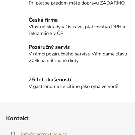
Pri platbe predom máte dopravu ZADARMO.
e
e
p
r
Česká firma
v
Vlastné sklady v Ostrave, platcovstvo DPH a
k
reklamácie v ČR.
y
v
Pozáručný servis
ý
V rámci pozáručného servisu Vám dáme zľavu
p
20% na náhradné diely.
i
s
u
25 let zkušeností
V gastronomii se cítíme jako ryba ve vodě.
Z
á
Kontakt
p
ä
info
@
gastro-trade.cz