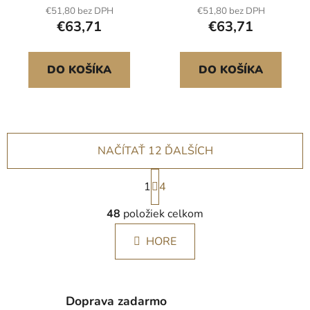
€51,80 bez DPH
€51,80 bez DPH
€63,71
€63,71
DO KOŠÍKA
DO KOŠÍKA
NAČÍTAŤ 12 ĎALŠÍCH
S
1
t
4
r
O
á
48
položiek celkom
v
n
l
k
HORE
á
o
d
v
a
a
c
n
Doprava zadarmo
i
i