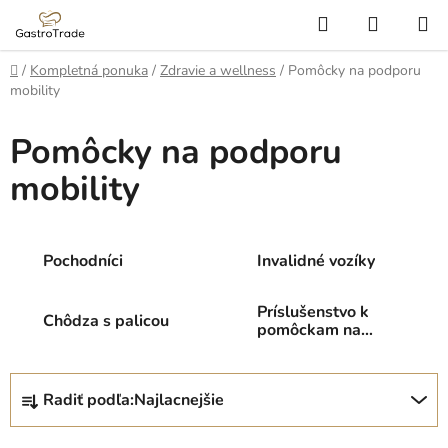
Prejsť
Hľadať
NÁKUP
na
KOŠÍK
obsah
Domov
/
Kompletná ponuka
/
Zdravie a wellness
/
Pomôcky na podporu
mobility
Pomôcky na podporu
mobility
Pochodníci
Invalidné vozíky
Príslušenstvo k
Chôdza s palicou
pomôckam na
pohyb
R
Radiť podľa:
Najlacnejšie
a
d