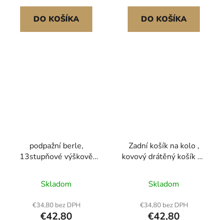
nohou, invalidní, 1 pár,
koloběžek Golden,
350 liber
Drive a Pride Mobility.
DO KOŠÍKA
DO KOŠÍKA
podpažní berle,
Zadní košík na kolo ,
13stupňové výškově
kovový drátěný košík na
nastavitelné podpažní
kolo s reflexním zadním
berle, lehké hliníkové
světlem a vodotěsným
Skladom
Skladom
berle pro dospělé a
krytem, odolný zadní
teenagery - s měkkou
košík na kolo, pasuje na
€34,80 bez DPH
€34,80 bez DPH
podpažní podložkou pro
většinu zadních nosičů
€42,80
€42,80