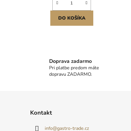
DO KOŠÍKA
Doprava zadarmo
Pri platbe predom máte
dopravu ZADARMO.
Z
á
Kontakt
p
ä
info
@
gastro-trade.cz