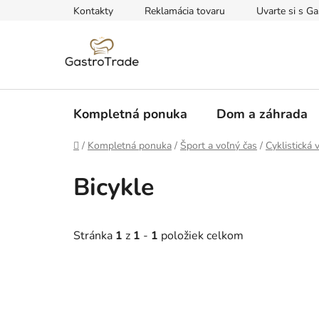
Prejsť
Kontakty
Reklamácia tovaru
Uvarte si s Ga
na
obsah
Kompletná ponuka
Dom a záhrada
Domov
/
Kompletná ponuka
/
Šport a voľný čas
/
Cyklistická 
Bicykle
Stránka
1
z
1
-
1
položiek celkom