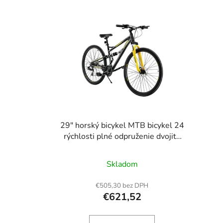
V
ý
p
i
s
p
r
o
d
u
29" horský bicykel MTB bicykel 24
k
rýchlosti plné odpruženie dvojité
kotúčové brzdy
t
o
Skladom
v
€505,30 bez DPH
€621,52