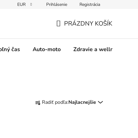
EUR
Prihlásenie
Registrácia
y
Moja objednávka
PRÁZDNY KOŠÍK
NÁKUPNÝ
KOŠÍK
oľný čas
Auto-moto
Zdravie a wellness
R
Radiť podľa:
Najlacnejšie
a
d
e
n
i