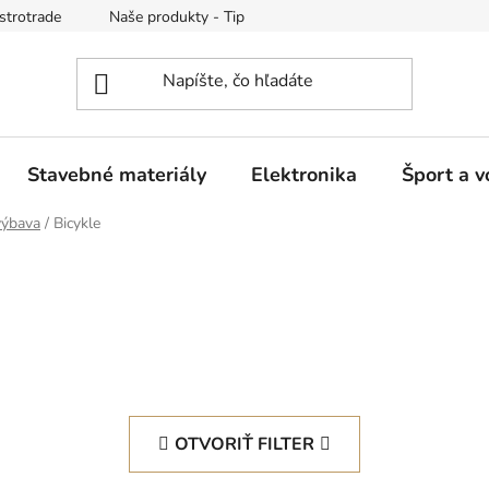
strotrade
Naše produkty - Tipy a triky
Obchodné podmienk
Stavebné materiály
Elektronika
Šport a v
výbava
/
Bicykle
OTVORIŤ FILTER