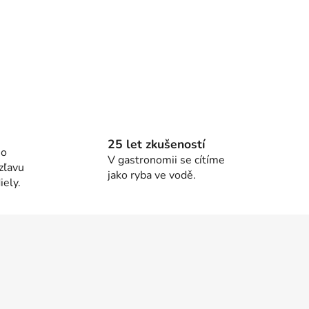
25 let zkušeností
ho
V gastronomii se cítíme
zľavu
jako ryba ve vodě.
ely.