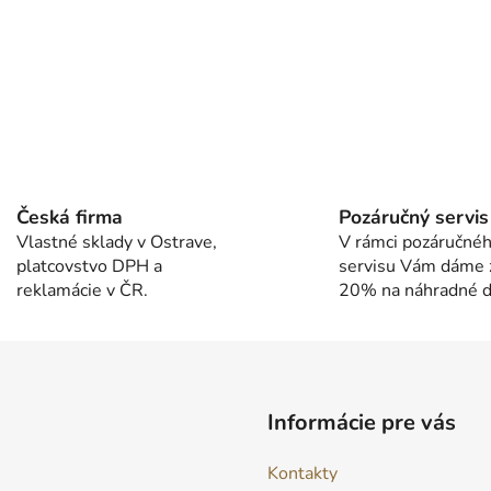
O
v
l
Česká firma
Pozáručný servis
á
Vlastné sklady v Ostrave,
V rámci pozáručné
d
platcovstvo DPH a
servisu Vám dáme 
a
reklamácie v ČR.
20% na náhradné di
c
i
e
p
r
v
Informácie pre vás
k
y
Kontakty