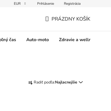
EUR
Prihlásenie
Registrácia
y
Moja objednávka
PRÁZDNY KOŠÍK
NÁKUPNÝ
KOŠÍK
oľný čas
Auto-moto
Zdravie a wellness
R
Radiť podľa:
Najlacnejšie
a
d
e
n
i