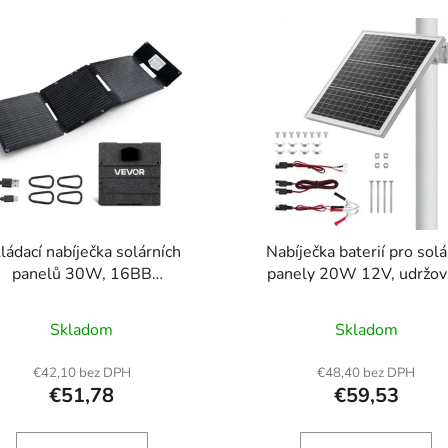
ládací nabíječka solárních
Nabíječka baterií pro solá
panelů 30W, 16BB
panely 20W 12V, udržov
rystalický solární panel typu
zařízení pro solární nabíje
 účinnost 24%, ultralehký,
vestavěným regulátorem
Skladom
Skladom
osný s porty USB-A, USB-A
nastavitelným držákem 
.0) a typu C pro kempování,
montáž na sloup 0-60°, IP6
€42,10 bez DPH
€48,40 bez DPH
tiku, telefony, tablety Vysoká
bránu, plot, trávník (vhodn
€51,78
€59,53
nost konverze Napájení více
sloupy o průměru 40 - 80
Inteligentní