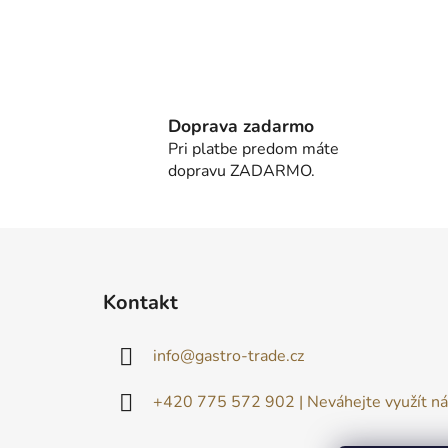
Doprava zadarmo
Pri platbe predom máte
dopravu ZADARMO.
Z
á
Kontakt
p
ä
info
@
gastro-trade.cz
t
i
+420 775 572 902 | Neváhejte využít ná
e