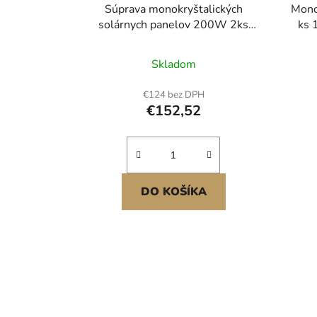
Súprava monokryštalických
Mono
solárnych panelov 200W 2ks
ks 
solárne panely a regulátor
monof
nabíjania
s
Skladom
hli
solá
€124 bez DPH
a
€152,52
autom
DO KOŠÍKA