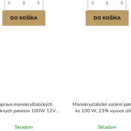
DO KOŠÍKA
DO KOŠÍKA
prava monokryštalických
Monokrystalické solární pan
árnych panelov 100W 12V
ks 100 W, 23% vysoce úč
ny panel a regulátor nabíjania
monofónní fotovoltaický mo
stabilním výstupem MC4
Skladom
Skladom
hliníkovým rámem, vodot