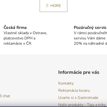
v
á
l
HORE
n
á
k
d
o
v
a
a
c
Česká firma
Pozáručný servis
n
i
Vlastné sklady v Ostrave,
V rámci pozáručné
i
e
platcovstvo DPH a
servisu Vám dáme 
e
p
reklamácie v ČR.
20% na náhradné di
r
v
k
y
v
Informácie pre vás
ý
p
Kontakty
i
s
Reklamácia tovaru
u
š chat
Uvarte si s Gastrotrade
Naše produkty - Tipy a triky