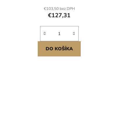
5 pro
solární panel s krytím IP67 pro
€103,50 bez DPH
še
auto, loď, obytný vůz, ploché
€127,31
 vozů
střechy, mimo síť Vysoká účinnost
DO KOŠÍKA