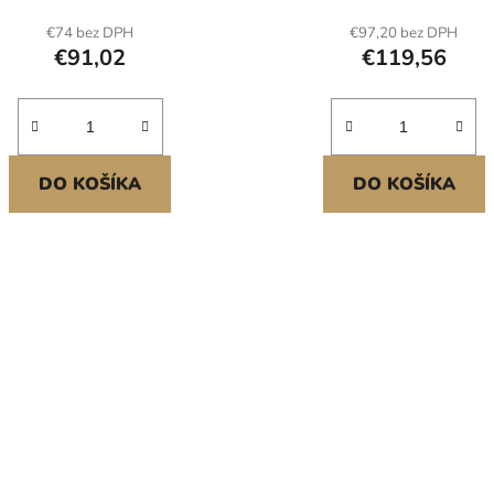
solární panel s krytím IP6
€74 bez DPH
€97,20 bez DPH
aplikace na ploché stře
€91,02
€119,56
automobilů, lodí a obytných
mimo síť<br/
DO KOŠÍKA
DO KOŠÍKA