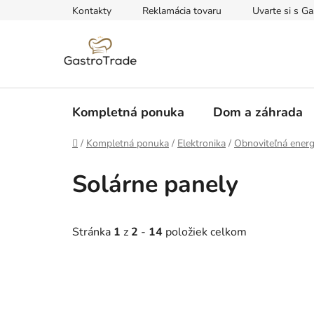
Prejsť
Kontakty
Reklamácia tovaru
Uvarte si s Ga
na
obsah
Kompletná ponuka
Dom a záhrada
Domov
/
Kompletná ponuka
/
Elektronika
/
Obnoviteľná energ
Solárne panely
Stránka
1
z
2
-
14
položiek celkom