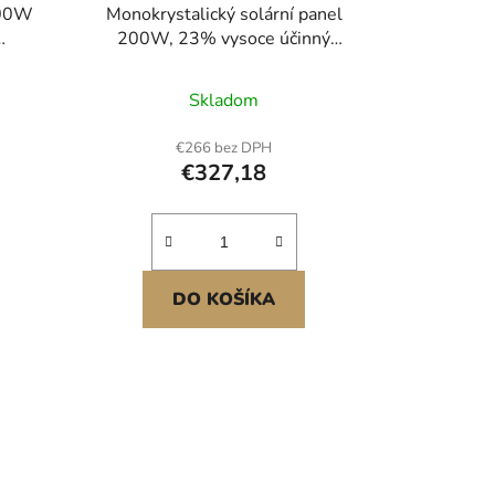
 200W
Monokrystalický solární panel
200W, 23% vysoce účinný
nel,
monofóliový fotovoltaický modul
ječka
se stabilním výstupem MC4 a
Skladom
4,
hliníkovým rámem, vodotěsný
pro
solární panel s krytím IP65 pro
€266 bez DPH
ytných
aplikace na ploché střeše
€327,18
erze
automobilů, lodí a obytných vozů
mimo síť<br/
DO KOŠÍKA