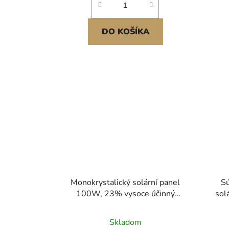
DO KOŠÍKA
Monokrystalický solární panel
Sú
100W, 23% vysoce účinný
sol
monofóliový fotovoltaický modul
solár
se stabilním výstupem MC4 a
Skladom
hliníkovým rámem, vodotěsný