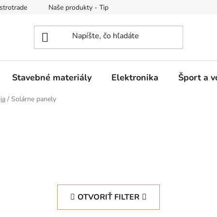
strotrade
Naše produkty - Tipy a triky
Obchodné podmienk
Stavebné materiály
Elektronika
Šport a v
ia
/
Solárne panely
OTVORIŤ FILTER