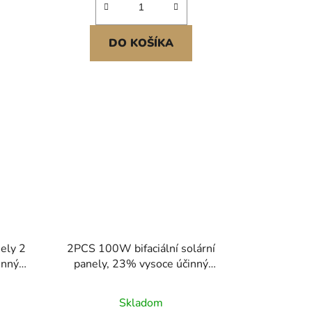
DO KOŠÍKA
ely 2
2PCS 100W bifaciální solární
inný
panely, 23% vysoce účinný
dul se
monokrystalický fotovoltaický
 a
modul typu N s výstupem MC4 a
Skladom
ěsný
hliníkovým rámem, vodotěsný