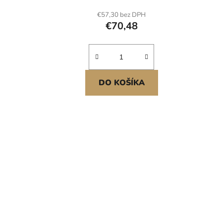
solární panel s krytím IP65 pro
€57,30 bez DPH
aplikace na ploché střeše
€70,48
automobilů, lodí a obytných vozů
mimo síť<br/
DO KOŠÍKA