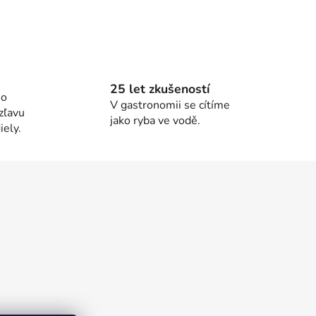
25 let zkušeností
ho
V gastronomii se cítíme
zľavu
jako ryba ve vodě.
ely.