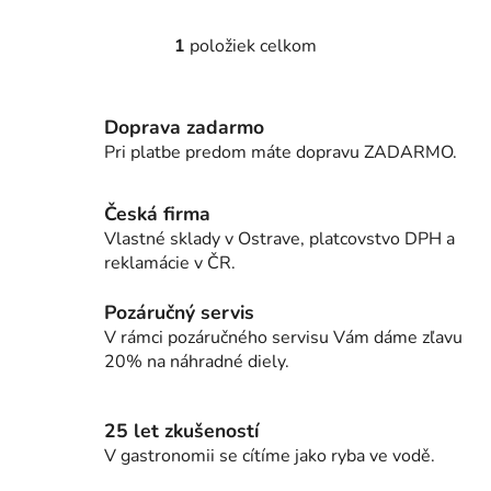
1
položiek celkom
O
v
l
Doprava zadarmo
á
d
Pri platbe predom máte dopravu ZADARMO.
a
c
Česká firma
i
Vlastné sklady v Ostrave, platcovstvo DPH a
e
reklamácie v ČR.
p
r
Pozáručný servis
v
V rámci pozáručného servisu Vám dáme zľavu
k
20% na náhradné diely.
y
v
ý
25 let zkušeností
p
V gastronomii se cítíme jako ryba ve vodě.
i
s