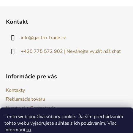
u
Z
á
Kontakt
p
ä
info
@
gastro-trade.cz
t
i
+420 775 572 902 | Neváhejte využít náš chat
e
Informácie pre vás
Kontakty
Reklamácia tovaru
Uvarte si s Gastrotrade
Tento web používa súbory cookie. Ďalším prechádzaním
Naše produkty - Tipy a triky
tohto webu vyjadrujete súhlas s ich používaním. Viac
Obchodné podmienky
informácií
tu
.