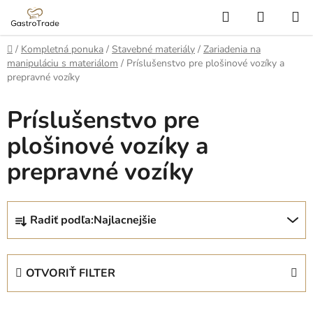
Prejsť
Hľadať
NÁKUP
na
KOŠÍK
obsah
Domov
/
Kompletná ponuka
/
Stavebné materiály
/
Zariadenia na
manipuláciu s materiálom
/
Príslušenstvo pre plošinové vozíky a
prepravné vozíky
Príslušenstvo pre
plošinové vozíky a
prepravné vozíky
R
Radiť podľa:
Najlacnejšie
a
d
e
OTVORIŤ FILTER
n
i