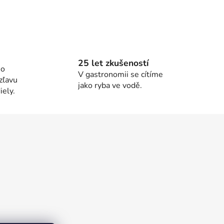
25 let zkušeností
ho
V gastronomii se cítíme
zľavu
jako ryba ve vodě.
ely.