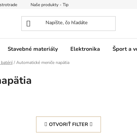
strotrade
Naše produkty - Tipy a triky
Obchodné podmienk
Stavebné materiály
Elektronika
Šport a v
batérií
/
Automatické meniče napätia
napätia
OTVORIŤ FILTER