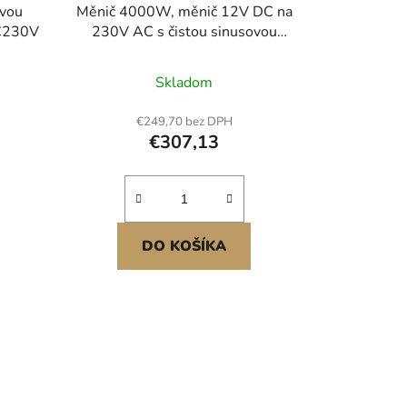
ovou
Měnič 4000W, měnič 12V DC na
C230V
230V AC s čistou sinusovou
vlnou, solární nabíječka do auta s
LCD displejem, dálkové ovládání,
Skladom
2 USB porty, 2 AC zásuvky, port
typu C, pro obytné vozy, venkovní
€249,70 bez DPH
použití pro nákladní vozy
€307,13
DO KOŠÍKA