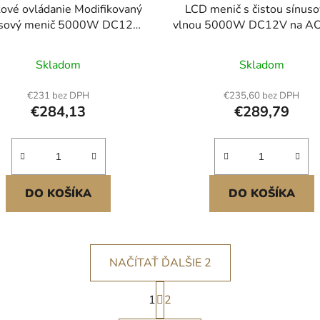
kové ovládanie Modifikovaný
LCD menič s čistou sínus
usový menič 5000W DC12V
vlnou 5000W DC12V na A
na AC120V LCD
Skladom
Skladom
€231 bez DPH
€235,60 bez DPH
€284,13
€289,79
DO KOŠÍKA
DO KOŠÍKA
NAČÍTAŤ ĎALŠIE 2
S
1
t
2
O
r