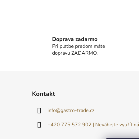
Doprava zadarmo
Pri platbe predom máte
dopravu ZADARMO.
Z
á
Kontakt
p
ä
info
@
gastro-trade.cz
t
i
+420 775 572 902 | Neváhejte využít ná
e