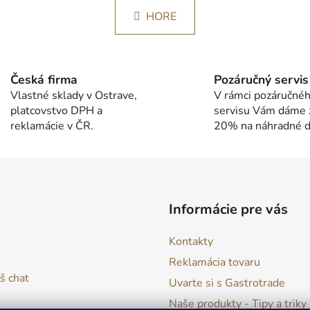
v
á
l
HORE
n
á
k
d
o
v
a
a
c
Česká firma
Pozáručný servis
n
i
Vlastné sklady v Ostrave,
V rámci pozáručné
i
e
platcovstvo DPH a
servisu Vám dáme 
e
p
reklamácie v ČR.
20% na náhradné di
r
v
k
y
v
Informácie pre vás
ý
p
Kontakty
i
s
Reklamácia tovaru
u
š chat
Uvarte si s Gastrotrade
Naše produkty - Tipy a triky