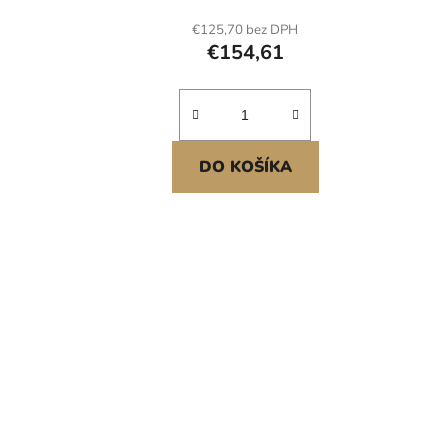
invertor pre nákladné vozidlá RV a
€125,70 bez DPH
lode
€154,61
DO KOŠÍKA