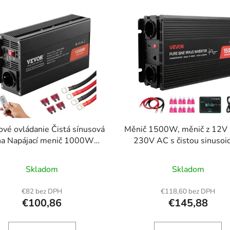
ové ovládanie Čistá sínusová
Měnič 1500W, měnič z 12V
na Napájací menič 1000W
230V AC s čistou sinusoi
12V na AC230V CE FCC
nabíječka do auta s dálko
ovládáním, porty USB a typ
Skladom
Skladom
AC zásuvky, rychlé nabíjen
karavany, nákladní vozy, ve
€82 bez DPH
€118,60 bez DPH
kempování
€100,86
€145,88