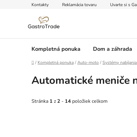
Prejsť
Kontakty
Reklamácia tovaru
Uvarte si s Ga
na
obsah
Kompletná ponuka
Dom a záhrada
Domov
/
Kompletná ponuka
/
Auto-moto
/
Systémy nabíjania 
Automatické meniče 
Stránka
1
z
2
-
14
položiek celkom