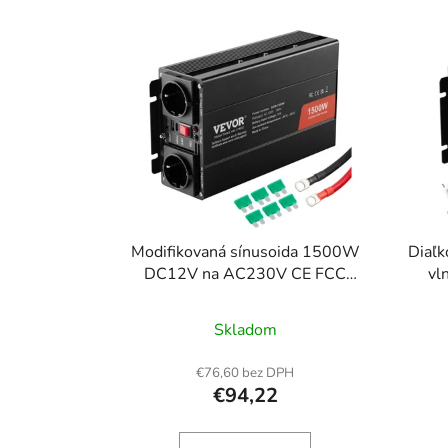
V
ý
p
i
s
p
r
o
d
u
Modifikovaná sínusoida 1500W
Diaľk
k
DC12V na AC230V CE FCC
vl
certifikácia
DC
t
o
Skladom
v
€76,60 bez DPH
€94,22