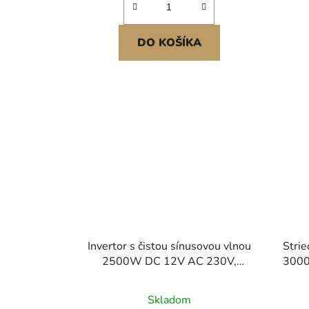
DO KOŠÍKA
Invertor s čistou sínusovou vlnou
Strie
2500W DC 12V AC 230V,
300
automobilový invertor USB Port
LCD Displej Diaľkové ovládanie,
Skladom
Bezpečnostná ochrana, Napájací