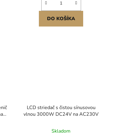
DO KOŠÍKA
nič
LCD striedač s čistou sínusovou
na
vlnou 3000W DC24V na AC230V
FCC
Skladom