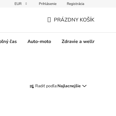
EUR
Prihlásenie
Registrácia
y
Moja objednávka
PRÁZDNY KOŠÍK
NÁKUPNÝ
KOŠÍK
oľný čas
Auto-moto
Zdravie a wellness
R
Radiť podľa:
Najlacnejšie
a
d
e
n
i