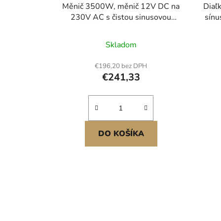
Měnič 3500W, měnič 12V DC na
Diaľ
230V AC s čistou sinusovou
sín
vlnou, solární nabíječka do auta s
LCD displejem, dálkovým
Skladom
ovládáním, USB portem, 2 AC
zásuvkami, portem typu C, pro
€196,20 bez DPH
karavany, nákladní vozy, venkovní
€241,33
kempování
DO KOŠÍKA