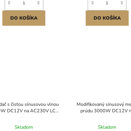
DO KOŠÍKA
DO KOŠÍKA
dač s čistou sínusovou vlnou
Modifikovaný sínusový me
0W DC12V na AC230V LCD
prúdu 3000W DC12V 
diaľkové ovládanie CE
AC230V LCD displej CE 
Skladom
Skladom