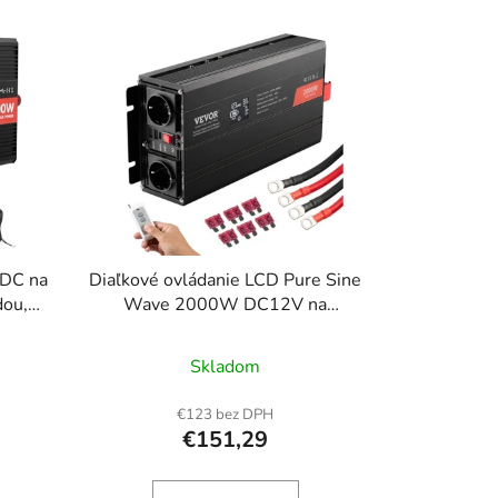
e
p
r
o
d
u
k
t
o
 DC na
Diaľkové ovládanie LCD Pure Sine
v
dou,
Wave 2000W DC12V na
vým
AC230V LCD CE
u C, 2
Skladom
í pro
nkovní
€123 bez DPH
€151,29