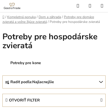
Prejsť
Hľadať
NÁKUP
na
KOŠÍK
obsah
Domov
/
Kompletná ponuka
/
Dom a záhrada
/
Potreby pre domáce
zvieratá a voľne žijúce zvieratá
/
Potreby pre hospodárske zvieratá
Potreby pre hospodárske
zvieratá
Potreby pre kone
R
Radiť podľa:
Najlacnejšie
a
d
e
OTVORIŤ FILTER
n