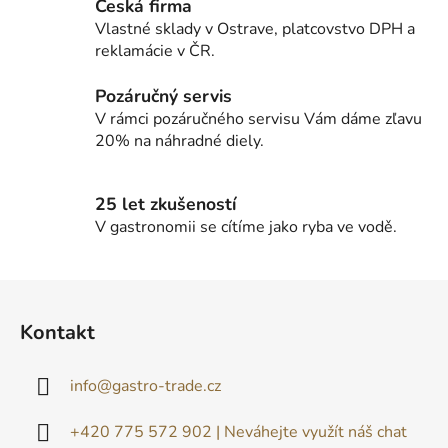
r
Česká firma
v
Vlastné sklady v Ostrave, platcovstvo DPH a
k
reklamácie v ČR.
y
v
Pozáručný servis
ý
V rámci pozáručného servisu Vám dáme zľavu
p
20% na náhradné diely.
i
s
u
25 let zkušeností
V gastronomii se cítíme jako ryba ve vodě.
Z
á
Kontakt
p
ä
info
@
gastro-trade.cz
t
i
+420 775 572 902 | Neváhejte využít náš chat
e