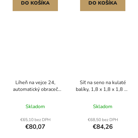
kuřat, kachen, hus a
podávaná síť na kulaté
DO KOŠÍKA
DO KOŠÍKA
křepelek 360° cirkulace
balíky pro koně Velká
vzduchu 180°
kapacita<br/
Líheň na vejce 24,
Síť na seno na kulaté
automatický obraceč
balíky, 1,8 x 1,8 x 1,8 m,
vajec s LED světlem,
otvory 38,1 x 38,1 mm,
regulace teploty a
PE materiál, bezuzlové
Skladom
Skladom
vlhkosti, průhledné
provedení, se
okénko s 360°
stahovacími páskami,
€65,10 bez DPH
€68,50 bez DPH
výhledem, automatické
jehlovým člunkem,
€80,07
€84,26
doplňování vody, líhně
opravným provázkem a
na drůbeží vejce pro
úložným vakem, pomalu