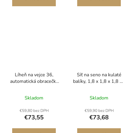
kulaté balíky pro koně
Velká kapacita<br/
Líheň na vejce 36,
Síť na seno na kulaté
automatická obracečka
balíky, 1,8 x 1,8 x 1,8 m,
vajec s LED prosvícením
otvory 42 x 42 mm, PE
a miskou na vodu,
materiál, bezuzlové
Skladom
Skladom
regulace teploty a
provedení, se
vlhkosti, průhledné
stahovacími pásky,
€59,80 bez DPH
€59,90 bez DPH
okénko s 360°
jehlovým člunkem,
€73,55
€73,68
výhledem, líhně na
opravným provázkem a
drůbeží vejce pro líhnutí
úložným vakem, pomalu