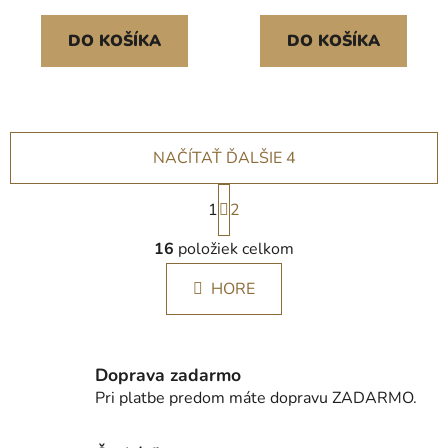
drůbeží vejce pro líhnutí
kuřat, kachen, hus a
DO KOŠÍKA
DO KOŠÍKA
křepelek 360° cirkulace
vzduchu 180°
NAČÍTAŤ ĎALŠIE 4
S
1
t
2
r
O
á
16
položiek celkom
v
n
l
k
HORE
á
o
d
v
a
a
c
n
Doprava zadarmo
i
i
Pri platbe predom máte dopravu ZADARMO.
e
e
p