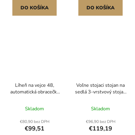
líhnutí kuřat, kachen,
podávaná síť na kulaté
DO KOŠÍKA
DO KOŠÍKA
hus a křepelek 360°
balíky pro koně Velká
cirkulace vzduchu<br/
kapacita
Líheň na vejce 48,
Voľne stojaci stojan na
automatická obracečka
sedlá 3-vrstvový stojan
vajec s LED světlem,
na anglické a
displej teploty a
westernové sedlá
Skladom
Skladom
automatická regulace
vlhkosti, průhledné
€80,90 bez DPH
€96,90 bez DPH
okénko s 360°
€99,51
€119,19
výhledem, líheň na