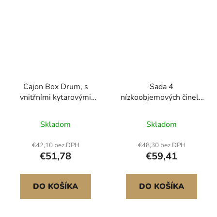
Cajon Box Drum, s
Sada 4
vnitřními kytarovými
nízkoobjemových činelů
strunami, lehká dřevěná
, 350/400/455/505 mm
krabička na bicí,
(14/16/18/20 palců),
Skladom
Skladom
přenosný buben z
hliněné činely pro bicí
březového dřeva s
€42,10 bez DPH
€48,30 bez DPH
cestovní taškou,
€51,78
€59,41
nastavitelný popruh, pro
začátečníky i
profesionály, 230 x 100
DO KOŠÍKA
DO KOŠÍKA
x 280 mm