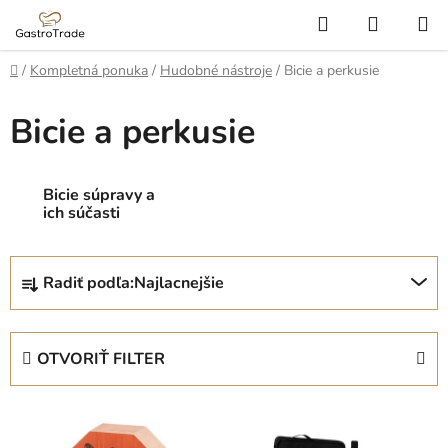
Prejsť
Hľadať
NÁKUP
na
KOŠÍK
obsah
Domov
/
Kompletná ponuka
/
Hudobné nástroje
/
Bicie a perkusie
Bicie a perkusie
Bicie súpravy a
ich súčasti
R
Radiť podľa:
Najlacnejšie
a
d
e
OTVORIŤ FILTER
n
i
V
e
ý