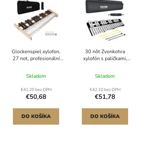
Glockenspiel xylofon,
30 nôt Zvonkohra
27 not, profesionální
xylofón s paličkami,
xylofonový bicí nástroj,
bubeníckymi paličkami a
s kovovými klávesami,
taškou
Skladom
Skladom
obsahuje 4 paličky,
přepravní tašku,
€41,20 bez DPH
€42,10 bez DPH
hudební nástroj pro
€50,68
€51,78
začátečníky, pro výuku
hudby pro dospělé a
děti.
DO KOŠÍKA
DO KOŠÍKA