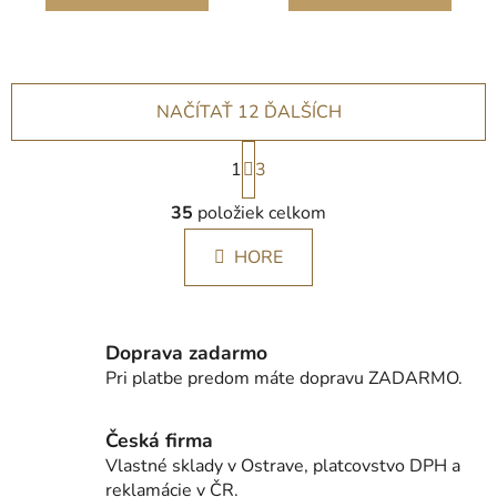
NAČÍTAŤ 12 ĎALŠÍCH
S
1
t
3
r
O
á
35
položiek celkom
v
n
l
k
HORE
á
o
d
v
a
a
c
n
Doprava zadarmo
i
i
Pri platbe predom máte dopravu ZADARMO.
e
e
p
r
Česká firma
v
Vlastné sklady v Ostrave, platcovstvo DPH a
k
reklamácie v ČR.