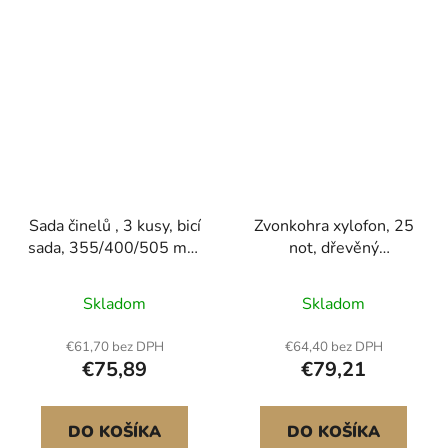
Sada činelů , 3 kusy, bicí
Zvonkohra xylofon, 25
sada, 355/400/505 mm
not, dřevěný
(14 16 20 palců), činely
profesionální bicí
pro bicí
nástroj xylofon, se 4
Skladom
Skladom
paličkami, přepravní
taška, sada hudebních
€61,70 bez DPH
€64,40 bez DPH
nástrojů pro začátečníky
€75,89
€79,21
s hrou na zvonkohru pro
dospělé a děti studenty.
DO KOŠÍKA
DO KOŠÍKA