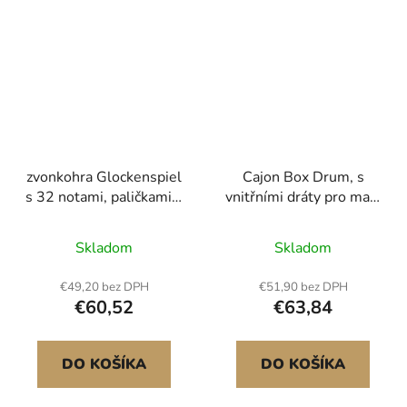
zvonkohra Glockenspiel
Cajon Box Drum, s
s 32 notami, paličkami a
vnitřními dráty pro malý
taškou
buben, kompaktní a
lehká dřevěná perkusní
Skladom
Skladom
skříň, březový bubenský
hudební nástroj se
€49,20 bez DPH
€51,90 bez DPH
silikonovými nožičkami,
€60,52
€63,84
pro začátečníky i
profesionály, 255 x 255
x 380 mm
DO KOŠÍKA
DO KOŠÍKA