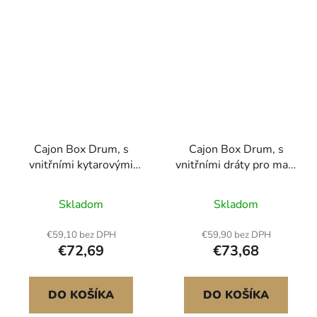
Cajon Box Drum, s
Cajon Box Drum, s
vnitřními kytarovými
vnitřními dráty pro malý
strunami, lehká dřevěná
buben, lehká dřevěná
perkusní skříň,
krabička na bicí,
Skladom
Skladom
přenosný březový
přenosný březový
buben, hudební nástroj
buben, hudební nástroj
€59,10 bez DPH
€59,90 bez DPH
se silikonovými
se silikonovými
€72,69
€73,68
nožičkami, pro
nožičkami, pro
začátečníky i
začátečníky i
profesionály, 305 x 305
profesionály, 305 x 305
DO KOŠÍKA
DO KOŠÍKA
x 430 mm
x 430 mm