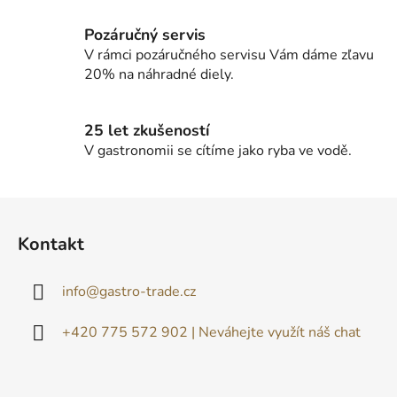
y
v
Pozáručný servis
ý
V rámci pozáručného servisu Vám dáme zľavu
p
20% na náhradné diely.
i
s
u
25 let zkušeností
V gastronomii se cítíme jako ryba ve vodě.
Z
á
Kontakt
p
ä
info
@
gastro-trade.cz
t
i
+420 775 572 902 | Neváhejte využít náš chat
e