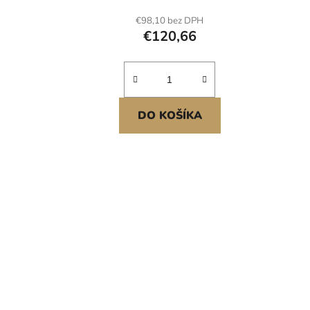
podr
€98,10 bez DPH
záhrad
€120,66
DO KOŠÍKA