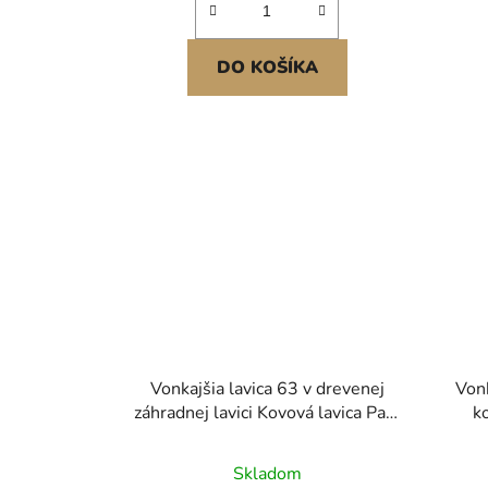
DO KOŠÍKA
Vonkajšia lavica 63 v drevenej
Vonk
záhradnej lavici Kovová lavica Park
k
Záhradná jedálenská lavica
vo
no
Skladom
par