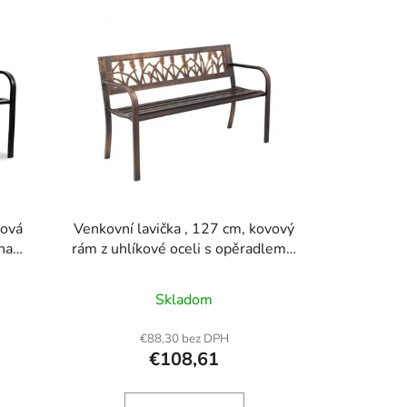
e
p
r
o
d
u
k
t
o
cová
Venkovní lavička , 127 cm, kovový
v
na
rám z uhlíkové oceli s opěradlem s
a s
květinovým vzorem z PVC a
šia
zaoblenými loketními opěrkami,
Skladom
om a
odolná proti povětrnostním vlivům
su do
na terasu, zahradu, park, dvůr,
€88,30 bez DPH
verandu
verandu, starožitný bronz
€108,61