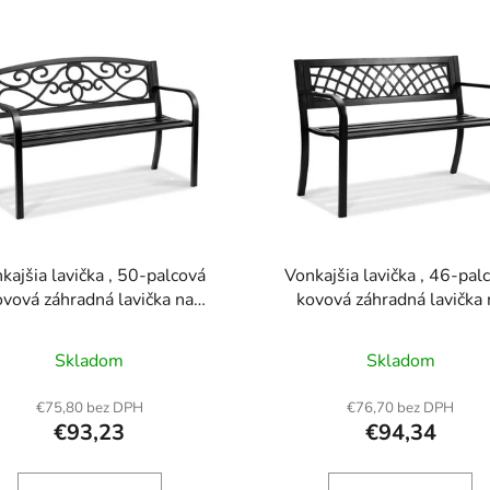
kajšia lavička , 50-palcová
Vonkajšia lavička , 46-pal
ovová záhradná lavička na
kovová záhradná lavička 
nkajšie použitie, lavička s
vonkajšie použitie, lavičk
osťou 550 libier, vonkajšia
nosnosťou 480 lb, vonkaj
Skladom
Skladom
ková lavička s operadlom a
parková lavička s operadl
účkami, lavička na terasu do
podrúčkami, lavička na tera
€75,80 bez DPH
€76,70 bez DPH
y, parku, na dvor, na verandu
záhrady, parku, na dvor, na 
€93,23
€94,34