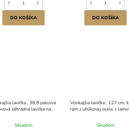
DO KOŠÍKA
DO KOŠÍKA
ajšia lavička , 38,8 palcová
Vonkajšia lavička , 127 cm, 
ovová záhradná lavička na
rám z uhlíkovej ocele s lam
nkajšie použitie, lavička s
operadlom a zaobleným
snosťou 480 lb, vonkajšia
podrúčkami, vonkajšia lav
Skladom
Skladom
ková lavička s operadlom a
odolná voči poveternost