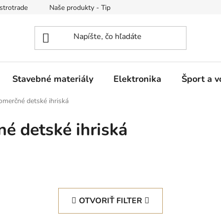
strotrade
Naše produkty - Tipy a triky
Obchodné podmienk
Stavebné materiály
Elektronika
Šport a v
omerčné detské ihriská
é detské ihriská
OTVORIŤ FILTER