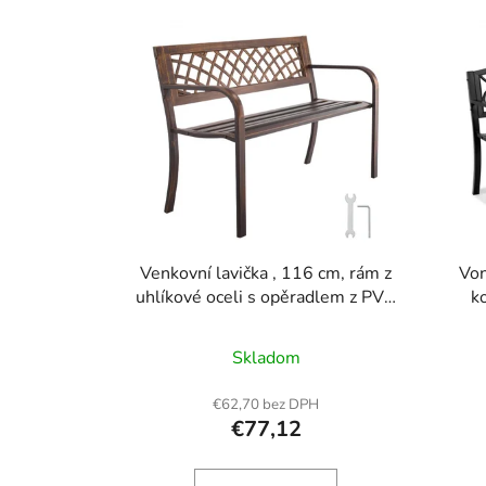
V
ý
p
i
s
p
r
o
d
u
Venkovní lavička , 116 cm, rám z
Von
k
uhlíkové oceli s opěradlem z PVC
k
síťoviny a zaoblenými loketními
vo
t
opěrkami, odolná proti
nosn
o
Skladom
povětrnostním vlivům na terasu,
par
v
zahradu, park, dvůr, verandu,
podr
€62,70 bez DPH
starožitný bronz
záhrad
€77,12