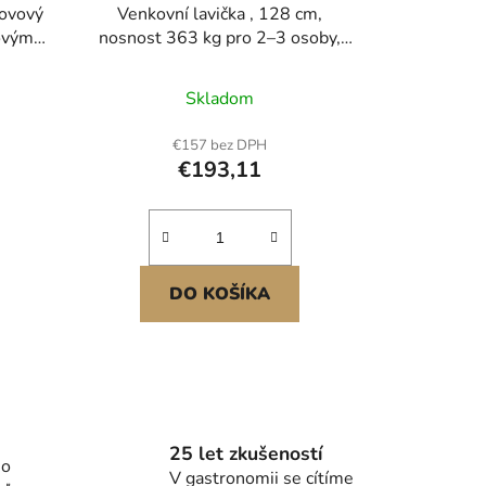
kovový
Venkovní lavička , 128 cm,
novým
nosnost 363 kg pro 2–3 osoby,
etními
plastový rám odolný proti
povětrnostním vlivům s
Skladom
kovní
opěradlem a širokými loketními
su,
opěrkami, venkovní lavička na
€157 bez DPH
du,
terasu, do zahrady, do parku, na
€193,11
dvůr, barva přírodního dřeva
DO KOŠÍKA
25 let zkušeností
ho
V gastronomii se cítíme