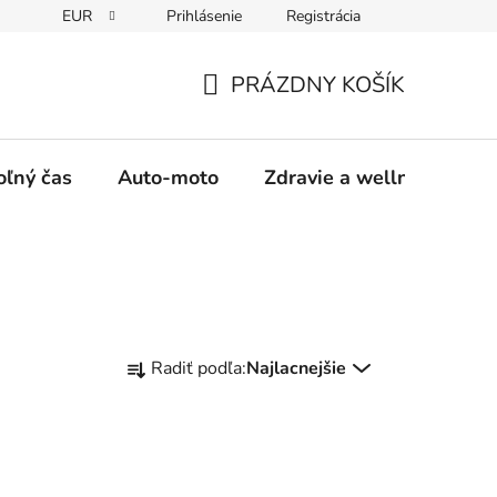
EUR
Prihlásenie
Registrácia
y
Moja objednávka
PRÁZDNY KOŠÍK
NÁKUPNÝ
KOŠÍK
oľný čas
Auto-moto
Zdravie a wellness
R
Radiť podľa:
Najlacnejšie
a
d
e
n
i