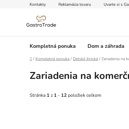
Prejsť
Kontakty
Reklamácia tovaru
Uvarte si s Ga
na
obsah
Kompletná ponuka
Dom a záhrada
Domov
/
Kompletná ponuka
/
Detské ihriská
/
Zariadenia na k
Zariadenia na komerčn
Stránka
1
z
1
-
12
položiek celkom