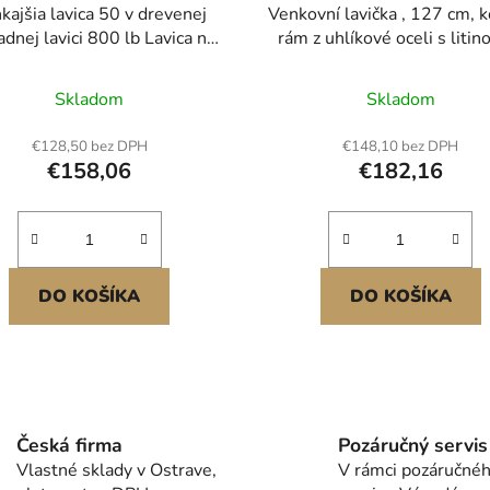
kajšia lavica 50 v drevenej
Venkovní lavička , 127 cm, 
adnej lavici 800 lb Lavica na
rám z uhlíkové oceli s liti
terasu a verandu
opěradlem a zaoblenými lok
opěrkami, odolná proti
Skladom
Skladom
povětrnostním vlivům ven
kluzáková lavička na tera
€128,50 bez DPH
€148,10 bez DPH
zahradu, park, dvůr, veran
€158,06
€182,16
starožitný bronz
DO KOŠÍKA
DO KOŠÍKA
O
v
l
Česká firma
Pozáručný servis
á
Vlastné sklady v Ostrave,
V rámci pozáručné
d