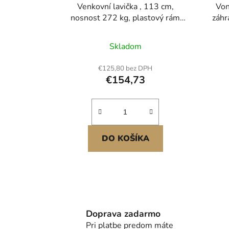
Venkovní lavička , 113 cm,
Von
nosnost 272 kg, plastový rám
záhr
odolný proti povětrnostním vlivům
s nastavitelnými opěrkami a silnou
Skladom
nohou, venkovní lavička na terasu,
zahradu, park, dvůr, verandu, černá
€125,80 bez DPH
€154,73
DO KOŠÍKA
Doprava zadarmo
Pri platbe predom máte