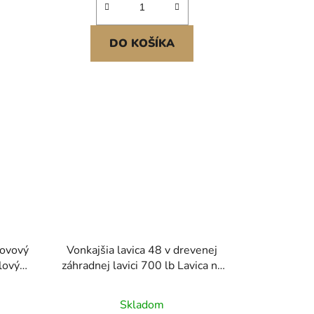
DO KOŠÍKA
kovový
Vonkajšia lavica 48 v drevenej
elovým
záhradnej lavici 700 lb Lavica na
i
terasu a verandu
ička
Skladom
ným