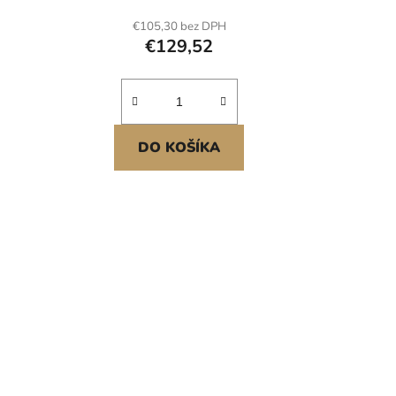
ady,
€105,30 bez DPH
ntický
€129,52
DO KOŠÍKA