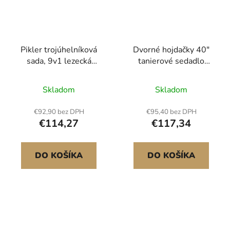
Pikler trojúhelníková
Dvorné hojdačky 40"
sada, 9v1 lezecká
tanierové sedadlo
hračka pro batolata do
hojdačka A-Frame
interiéru, se 2
kovový stojan 440 lbs
Skladom
Skladom
dřevěnými autíčky,
polštářem,
€92,90 bez DPH
€95,40 bez DPH
trojúhelníkem,
€114,27
€117,34
obloukem a rampou,
nosnost 68 kg, skládací
Montessori lezecká
DO KOŠÍKA
DO KOŠÍKA
sada pro batolata a děti,
oranžová