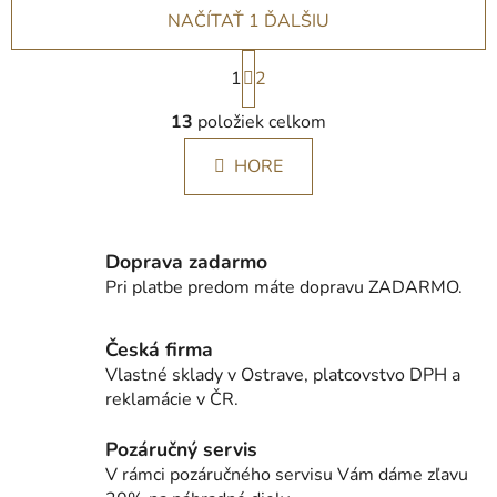
NAČÍTAŤ 1 ĎALŠIU
S
1
t
2
r
O
á
13
položiek celkom
v
n
l
k
HORE
á
o
d
v
a
a
c
n
Doprava zadarmo
i
i
Pri platbe predom máte dopravu ZADARMO.
e
e
p
r
Česká firma
v
Vlastné sklady v Ostrave, platcovstvo DPH a
k
reklamácie v ČR.
y
v
Pozáručný servis
ý
V rámci pozáručného servisu Vám dáme zľavu
p