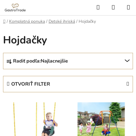
Prejsť
Hľadať
NÁKUP
na
KOŠÍK
obsah
Domov
/
Kompletná ponuka
/
Detské ihriská
/
Hojdačky
Hojdačky
R
Radiť podľa:
Najlacnejšie
a
d
e
OTVORIŤ FILTER
n
i
V
e
ý
p
p
r
i
o
s
d