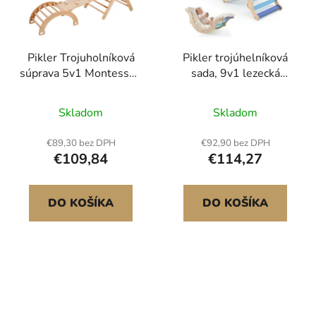
Pikler Trojuholníková
Pikler trojúhelníková
súprava 5v1 Montessori
sada, 9v1 lezecká
lezecké hračky pre
hračka pro batolata do
batoľatá veľké drevo
interiéru, se 2
Skladom
Skladom
dřevěnými autíčky,
polštářem,
€89,30 bez DPH
€92,90 bez DPH
trojúhelníkem,
€109,84
€114,27
obloukem a rampou,
nosnost 68 kg, skládací
Montessori lezecká
DO KOŠÍKA
DO KOŠÍKA
sada pro batolata a děti,
modrá