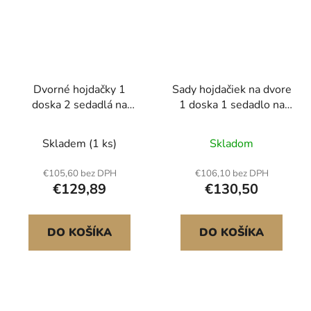
Dvorné hojdačky 1
Sady hojdačiek na dvore
doska 2 sedadlá na
1 doska 1 sedadlo na
pásovej hojdačke
hojdačku s pásom
Kovový stojan A-rám
Kovový stojan s rámom
Skladem
(1 ks)
Skladom
A
€105,60 bez DPH
€106,10 bez DPH
€129,89
€130,50
DO KOŠÍKA
DO KOŠÍKA