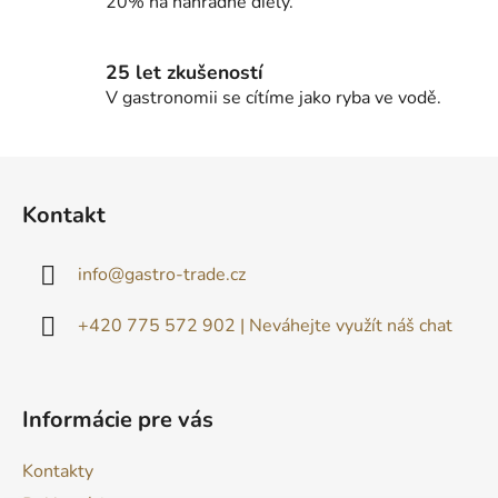
20% na náhradné diely.
i
s
u
25 let zkušeností
V gastronomii se cítíme jako ryba ve vodě.
Z
á
Kontakt
p
ä
info
@
gastro-trade.cz
t
i
+420 775 572 902 | Neváhejte využít náš chat
e
Informácie pre vás
Kontakty