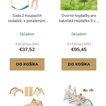
p
u
r
k
Sada 2 houpacích
Dvorné hojdačky pre
o
t
sedaček, s potaženými
batoľatá Hojdačka 3 v 1
d
o
řetězy o délce 66 palců
so 4 skladacími vrecami
u
v
a karabinkami, nosnost
na piesok
Skladom
Skladom
k
136 kg, náhrada za
t
venkovní houpačku,
€30,50 bez DPH
€77,60 bez DPH
o
příslušenství k dětským
€37,52
€95,45
houpačkám, pro
v
venkovní i vnitřní
použití, zelená
DO KOŠÍKA
DO KOŠÍKA